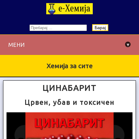
Барај
▾
МЕНИ
Хемија за сите
ЦИНАБАРИТ
Црвен, убав и токсичен