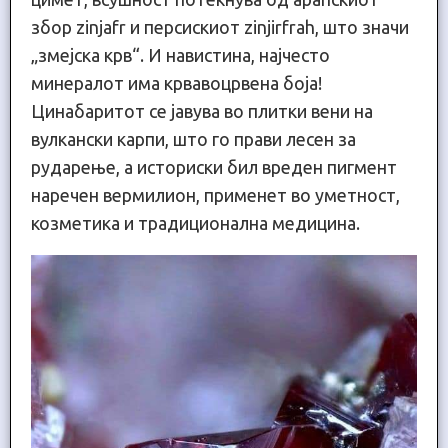
збор zinjafr и персискиот zinjirfrah, што значи
„змејска крв“. И навистина, најчесто
минералот има крвавоцрвена боја!
Цинабаритот се јавува во плитки вени на
вулкански карпи, што го прави лесен за
рударење, а историски бил вреден пигмент
наречен вермилион, применет во уметност,
козметика и традиционална медицина.