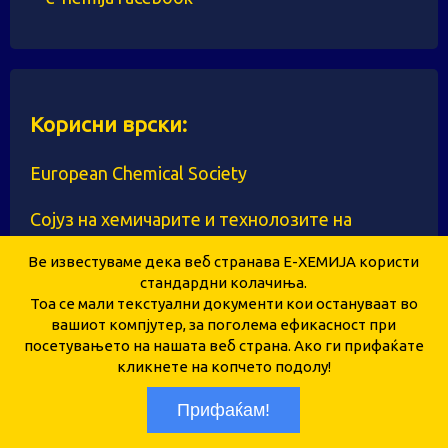
Корисни врски:
European Chemical Society
Сојуз на хемичарите и технолозите на
Македонија
Ве известуваме дека веб странава Е-ХЕМИЈА користи
стандардни колачиња.
Институт за хемија - Природно-математички
Тоа се мали текстуални документи кои остануваат во
факултет при Универзитет „Св. Кирил и
вашиот компјутер, за поголема ефикасност при
посетувањето на нашата веб страна. Ако ги прифаќате
Методиј"
кликнете на копчето подолу!
СОУ Гимназија „Мирче Ацев“ Прилеп
Прифаќам!
https://www.gimprilep.edu.mk