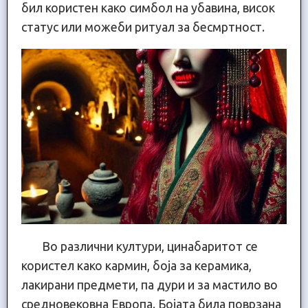
бил користен како симбол на убавина, висок
статус или можеби ритуал за бесмртност.
Во различни култури, цинабаритот се
користел како кармин, боја за керамика,
лакирани предмети, па дури и за мастило во
средновековна Европа. Бојата била поврзана