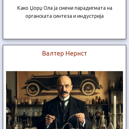
Како Џорџ Ола ја смени парадигмата на
органската синтеза и индустрија
Валтер Нернст