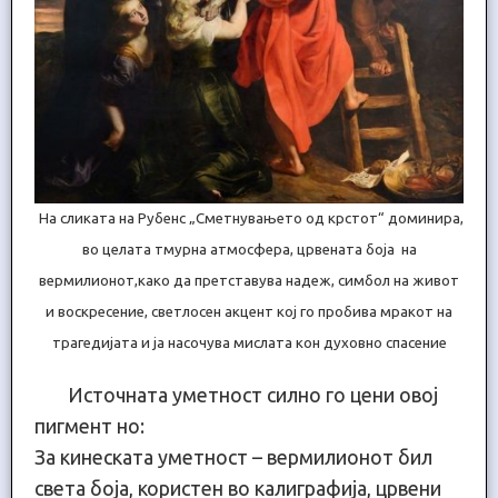
На сликата на Рубенс „Сметнувањето од крстот“ доминира,
во целата тмурна атмосфера, црвената боја на
вермилионот,како да претставува надеж, симбол на живот
и воскресение, светлосен акцент кој го пробива мракот на
трагедијата и ја насочува мислата кон духовно спасение
Источната уметност силно го цени овој
пигмент но:
За кинеската уметност – вермилионот бил
света боја, користен во калиграфија, црвени