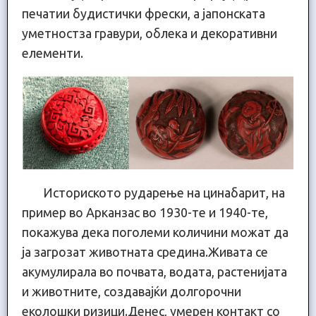
печатии будистички фрески, а јапонската
уметностза гравури, облека и декоративни
елементи.
Историското рударење на цинабарит, на
пример во Арканзас во 1930-те и 1940-те,
покажува дека поголеми количини можат да
ја загрозат животната средина.Живата се
акумулирала во почвата, водата, растенијата
и животните, создавајќи долгорочни
еколошки ризици.Денес, умерен контакт со