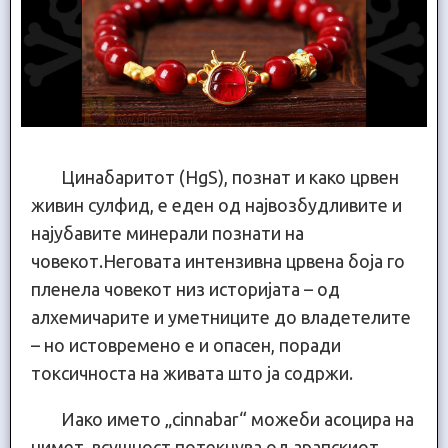
Цинабаритот (HgS), познат и како црвен
живин сулфид, е еден од највозбудливите и
најубавите минерали познати на
човекот.Неговата интензивна црвена боја го
пленела човекот низ историјата – од
алхемичарите и уметниците до владетелите
– но истовремено е и опасен, поради
токсичноста на живата што ја содржи.
Иако името „cinnabar“ можеби асоцира на
цимет, всушност потекнува од арапскиот