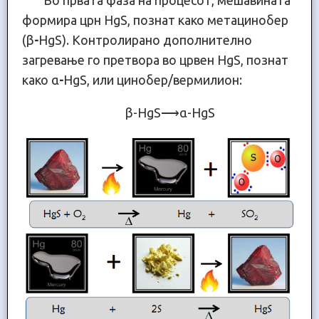
Во првата фаза на процесот, мешавината
формира црн HgS, познат како метацинобер
(β
-
HgS). Контролирано дополнително
загревање го претвора во црвен HgS, познат
како α
-
HgS, или цинобер/вермилион:
β-HgS⟶α-HgS