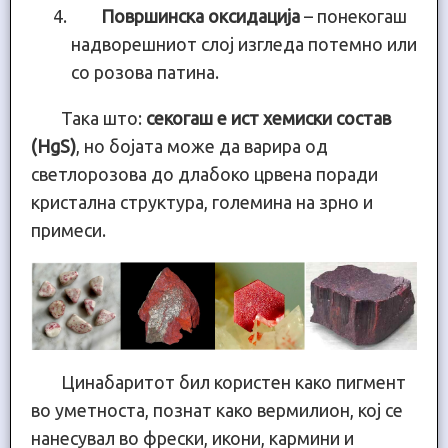
Површинска оксидација
– понекогаш
надворешниот слој изгледа потемно или
со розова патина.
Така што:
секогаш е ист хемиски состав
(HgS)
, но бојата може да варира од
светлорозова до длабоко црвена поради
кристална структура, големина на зрно и
примеси.
Цинабаритот бил користен како пигмент
во уметноста, познат како вермилион, кој се
нанесувал во фрески, икони, кармини и