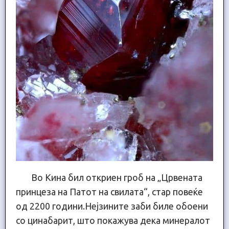
Во Кина бил откриен гроб на „Црвената
принцеза на Патот на свилата“, стар повеќе
од 2200 години.Нејзините заби биле обоени
со цинабарит, што покажува дека минералот