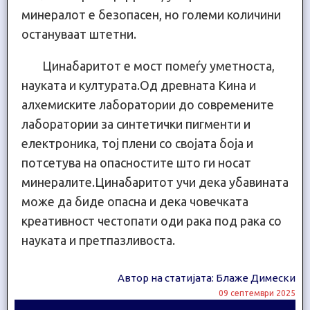
минералот е безопасен, но големи количини
остануваат штетни.
Цинабаритот е мост помеѓу уметноста,
науката и културата.Од древната Кина и
алхемиските лаборатории до современите
лаборатории за синтетички пигменти и
електроника, тој плени со својата боја и
потсетува на опасностите што ги носат
минералите.Цинабаритот учи дека убавината
може да биде опасна и дека човечката
креативност честопати оди рака под рака со
науката и претпазливоста.
Автор на статијата: Блаже Димески
09 септември 2025