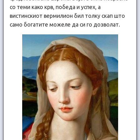
со теми како крв, победа и успех, а
вистинскиот вермилион бил толку скап што
само богатите можеле да си го дозволат.