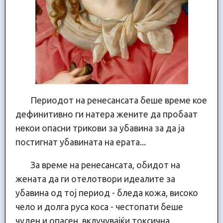
Периодот на ренесансата беше време кое
дефинитивно ги натера жените да пробаат
некои опасни трикови за убавина за да ја
постигнат убавината на ерата...
За време на ренесансата, обидот на
жената да ги отелотвори идеалите за
убавина од тој период - бледа кожа, високо
чело и долга руса коса - честопати беше
чуден и опасен, вклучувајќи токсична