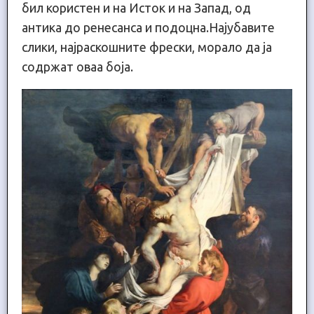
бил користен и на Исток и на Запад, од
антика до ренесанса и подоцна.Најубавите
слики, најраскошните фрески, морало да ја
содржат оваа боја.