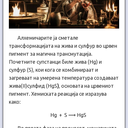
Алхемичарите ја сметале
трансформацијата на жива и сулфур во црвен
пигмент за магична трансмутација.
Почетните супстанци биле жива (Hg) и
сулфур (S), кои кога се комбинираат и
загреваат на умерена температура создаваат
жива(II)сулфид (HgS
)
, основата на црвениот
пигмент. Хемиската реакција се изразува
како:
Hg + S ⟶ HgS