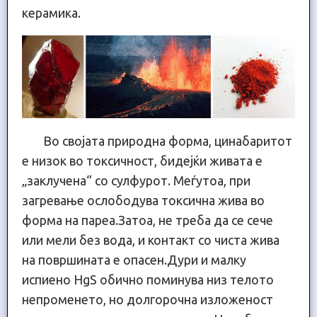
керамика.
Во својата природна форма, цинабаритот
е низок во токсичност, бидејќи живата е
„заклучена“ со сулфурот. Меѓутоа, при
загревање ослободува токсична жива во
форма на пареа.Затоа, не треба да се сече
или мели без вода, и контакт со чиста жива
на површината е опасен.Дури и малку
испиено HgS обично поминува низ телото
непроменето, но долгорочна изложеност