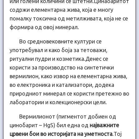
или големи количини се штетни.Цинабаритот
содржи елементарна жива, која е многу
помалку токсична од метилживата, која не се
формира од овој минерал.
Во средновековните култури се
употребувал и како боја за тетоважи,
ритуални пудри и козметика.Денес се
користи за производство на синтетички
вермилион, како извор на елементарна жива,
во електроника и катализатори, додека
природниот минерал се користи претежно во
лаборатории и колекционерски цели.
Вермилионот (пигментот добиен од
цинобарит – HgS) бил една од
најважните
црвени бои во историјата на уметноста
.Тој