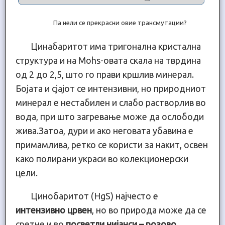
Па нели се прекрасни овие трансмутации?
Цинабаритот има тригонална кристална
структура и на Mohs-овата скала на тврдина
од 2 до 2,5, што го прави кршлив минерал.
Бојата и сјајот се интензивни, но природниот
минерал е нестабилен и слабо растворлив во
вода, при што загревање може да ослободи
жива.Затоа, дури и ако неговата убавина е
примамлива, ретко се користи за накит, освен
како полирани украси во колекционерски
цели.
Цинобаритот (HgS) најчесто е
интензивно црвен
, но во природа може да се
сретне и во
посветли нијанси – розово,