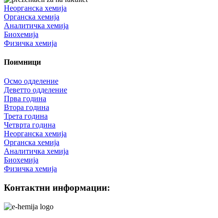
Неорганска хемија
Органска хемија
Аналитичка хемија
Биохемија
Физичка хемија
Поимници
Осмо одделение
Деветто одделение
Прва година
Втора година
Трета година
Четврта година
Неорганска хемија
Органска хемија
Аналитичка хемија
Биохемија
Физичка хемија
Контактни информации: