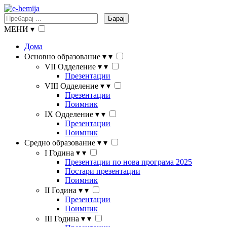
Барај
МЕНИ
▾
Дома
Основно образование
▾
▾
VII Одделение
▾
▾
Презентации
VIII Одделение
▾
▾
Презентации
Поимник
IX Одделение
▾
▾
Презентации
Поимник
Средно образование
▾
▾
I Година
▾
▾
Презентации по нова програма 2025
Постари презентации
Поимник
II Година
▾
▾
Презентации
Поимник
III Година
▾
▾