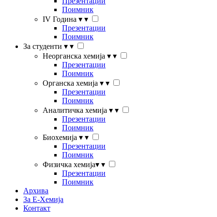
Презентации
Поимник
IV Година
▾
▾
Презентации
Поимник
За студенти
▾
▾
Неорганска хемија
▾
▾
Презентации
Поимник
Органска хемија
▾
▾
Презентации
Поимник
Аналитичка хемија
▾
▾
Презентации
Поимник
Биохемија
▾
▾
Презентации
Поимник
Физичка хемија
▾
▾
Презентации
Поимник
Архива
За Е-Хемија
Контакт