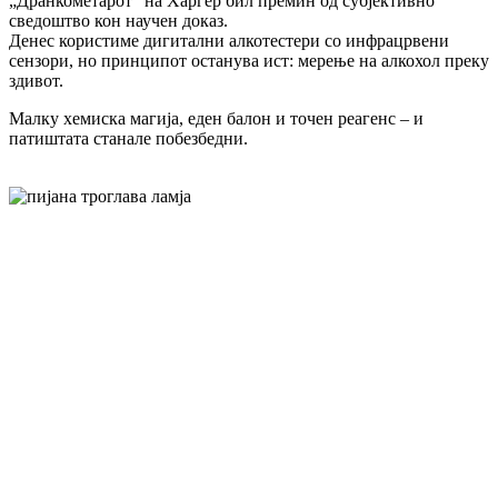
„Дранкометарот“ на Харгер бил премин од субјективно
сведоштво кон научен доказ.
Денес користиме дигитални алкотестери со инфрацрвени
сензори, но принципот останува ист: мерење на алкохол преку
здивот.
Малку хемиска магија, еден балон и точен реагенс – и
патиштата станале побезбедни.