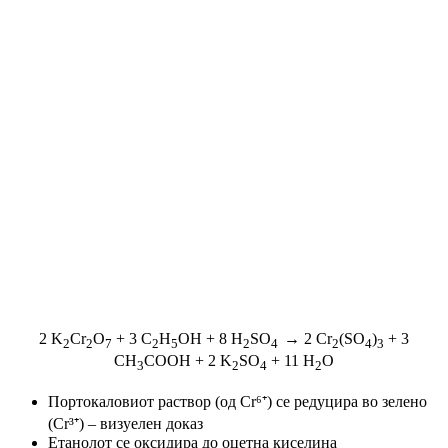
2 K
Cr
O
+ 3 C
H
OH + 8 H
SO
→ 2 Cr
(SO
)
+ 3
2
2
7
2
5
2
4
2
4
3
CH
COOH + 2 K
SO
+ 11 H
O
3
2
4
2
Портокаловиот раствор (од Cr⁶⁺) се редуцира во зелено
(Cr³⁺) – визуелен доказ
Етанолот се оксидира до оцетна киселина