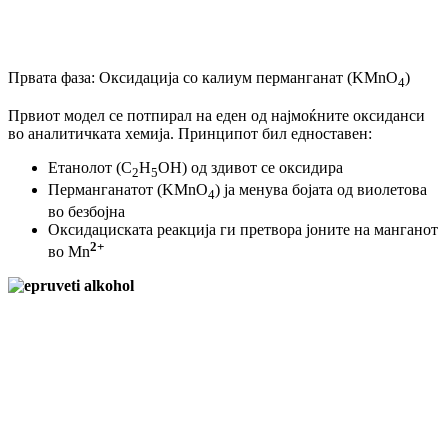
Првата фаза: Оксидација со калиум перманганат (KMnO
)
4
Првиот модел се потпирал на еден од најмоќните оксиданси
во аналитичката хемија. Принципот бил едноставен:
Етанолот (C
H
OH) од здивот се оксидира
2
5
Перманганатот (KMnO
) ја менува бојата од виолетова
4
во безбојна
Оксидациската реакција ги претвора јоните на манганот
2+
во Mn