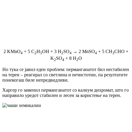
2 KMnO
+ 5 C
H
OH + 3 H
SO
→ 2 MnSO
+ 5 CH
CHO +
4
2
5
2
4
4
3
K
SO
+ 8 H
O
2
4
2
Но тука се јавил еден проблем: перманганатот бил нестабилен
на терен – реагирал со светлина и нечистотии, па резултатите
понекогаш биле непредвидливи.
Харгер го заменил перманганатот со калиум дихромат, што го
направило уредот стабилен и лесен за користење на терен.