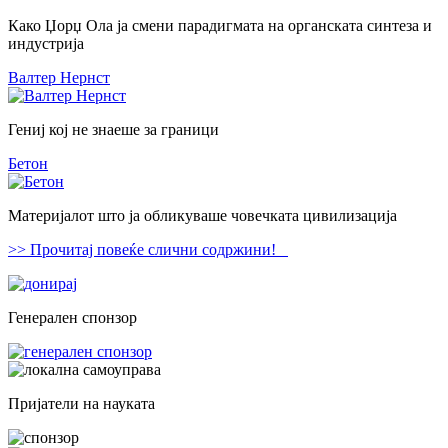
Како Џорџ Ола ја смени парадигмата на органската синтеза и
индустрија
Валтер Нернст
Гениј кој не знаеше за граници
Бетон
Материјалот што ја обликуваше човечката цивилизација
>> Прочитај повеќе слични содржини!
Генерален спонзор
Пријатели на науката