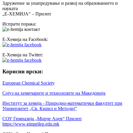
Здружение за унапредување и развој на образованието и
науката
„Е-ХЕМИЈА“ – Прилеп
Испрати порака:
Е-Хемија на Facebook:
Е-Хемија на Twitter:
Корисни врски:
European Chemical Society
Сојуз на хемичарите и технолозите на Македонија
Институт за хемија - Природно-математички факултет при
Универзитет „Св. Кирил и Методиј"
СОУ Гимназија „Мирче Ацев“ Прилеп
https://www.gimprilep.edu.mk