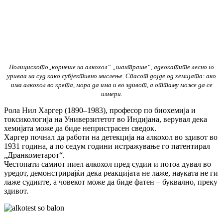
Полициското„корнеше на алкохол“ „шантраше“, адвокатите лесно го
уриваа на суд како субјективно мислење. Спасот дојде од хемијата: ако
има алкохол во крвта, мора да има и во здивот, а оттаму може да се
измери.
Рола Нил Харгер (1890–1983), професор по биохемија и
токсикологија на Универзитетот во Индијана, верувал дека
хемијата може да биде непристрасен сведок.
Харгер почнал да работи на детекција на алкохол во здивот во
1931 година, а по седум години истражување го патентирал
„Дранкометарот“.
Честопати самиот пиел алкохол пред судии и потоа дувал во
уредот, демонстрирајќи дека реакцијата не лаже, науката не ги
лаже судиите, а човекот може да биде фатен – буквално, преку
здивот.