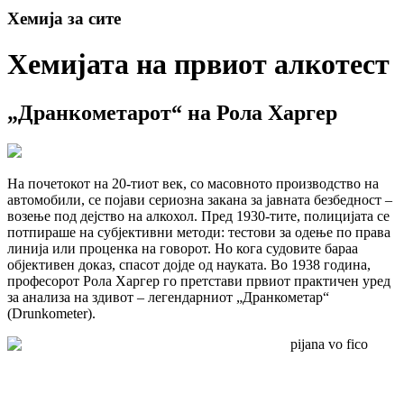
Хемија за сите
Хемијата на првиот алкотест
„Дранкометарот“ на Рола Харгер
На почетокот на 20-тиот век, со масовното производство на
автомобили, се појави сериозна закана за јавната безбедност –
возење под дејство на алкохол. Пред 1930-тите, полицијата се
потпираше на субјективни методи: тестови за одење по права
линија или проценка на говорот. Но кога судовите бараа
објективен доказ, спасот дојде од науката. Во 1938 година,
професорот Рола Харгер го претстави првиот практичен уред
за анализа на здивот – легендарниот „Дранкометар“
(Drunkometer).