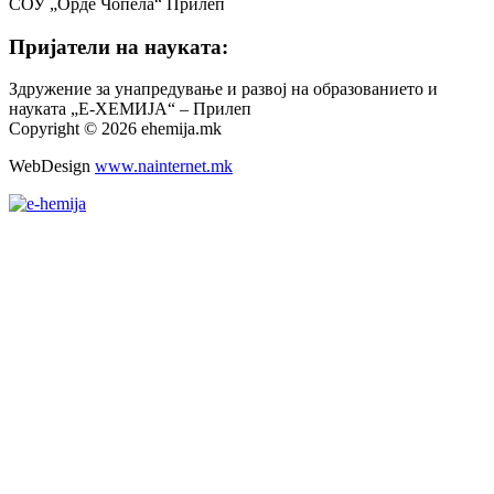
СОУ „Орде Чопела“ Прилеп
Пријатели на науката:
Здружение за унапредување и развој на образованието и
науката „Е-ХЕМИЈА“ – Прилеп
Copyright © 2026 ehemija.mk
WebDesign
www.nainternet.mk