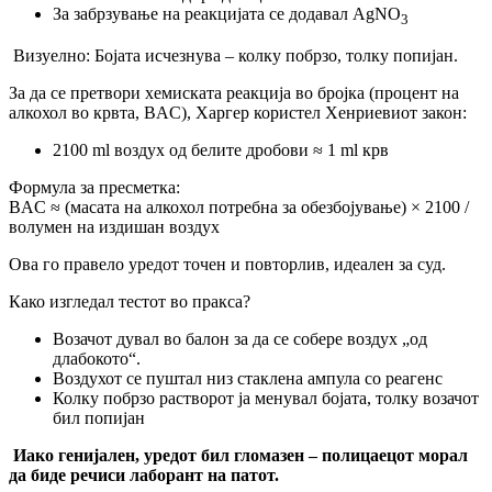
За забрзување на реакцијата се додавал AgNO
3
Визуелно: Бојата исчезнува – колку побрзо, толку попијан.
За да се претвори хемиската реакција во бројка (процент на
алкохол во крвта, BAC), Харгер користел Хенриевиот закон:
2100 ml воздух од белите дробови ≈ 1 ml крв
Формула за пресметка:
BAC ≈ (масата на алкохол потребна за обезбојување) × 2100 /
волумен на издишан воздух
Ова го правело уредот точен и повторлив, идеален за суд.
Како изгледал тестот во пракса?
Возачот дувал во балон за да се собере воздух „од
длабокото“.
Воздухот се пуштал низ стаклена ампула со реагенс
Колку побрзо растворот ја менувал бојата, толку возачот
бил попијан
Иако генијален, уредот бил гломазен – полицаецот морал
да биде речиси лаборант на патот.