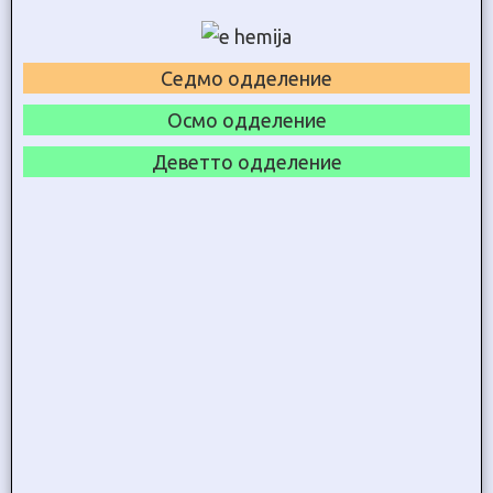
Седмо одделение
Осмо одделение
Деветто одделение