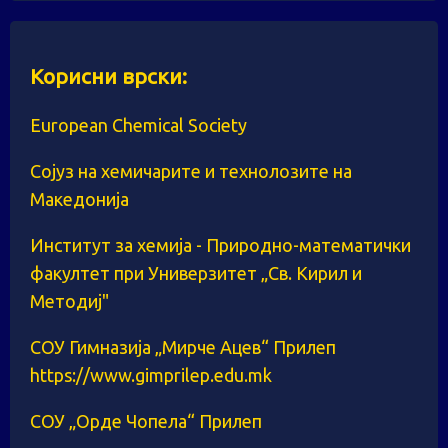
Корисни врски:
European Chemical Society
Сојуз на хемичарите и технолозите на
Македонија
Институт за хемија - Природно-математички
факултет при Универзитет „Св. Кирил и
Методиј"
СОУ Гимназија „Мирче Ацев“ Прилеп
https://www.gimprilep.edu.mk
СОУ „Орде Чопела“ Прилеп