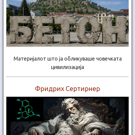
Материјалот што ја обликуваше човечката
цивилизација
Фридрих Сертирнер