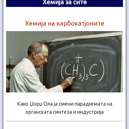
Хемија за сите
Хемија на карбокатјоните
Како Џорџ Ола ја смени парадигмата на
органската синтеза и индустрија