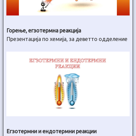
Горење, егзотермна реакција
Презентација по хемија, за деветто одделение
Егзотермни и ендотермни реакции