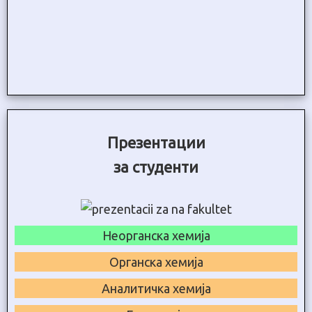
Презентации
за студенти
Неорганска хемија
Органска хемија
Аналитичка хемија