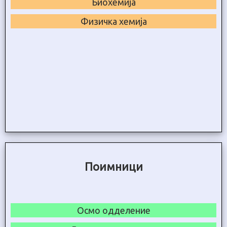
Биохемија
Физичка хемија
Поимници
Осмо одделение