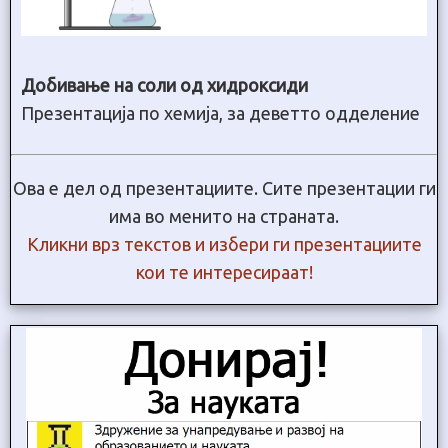
Добивање на соли од хидроксиди
Презентација по хемија, за деветто одделение
Ова е дел од презентациите. Сите презентации ги
има во менито на страната.
Кликни врз текстов и избери ги презентациите
кои те интересираат!