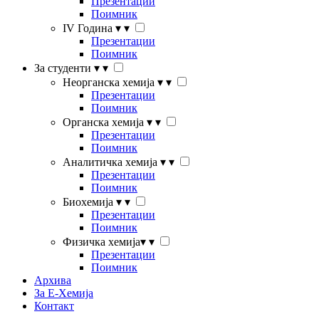
Презентации
Поимник
IV Година
▾
▾
Презентации
Поимник
За студенти
▾
▾
Неорганска хемија
▾
▾
Презентации
Поимник
Органска хемија
▾
▾
Презентации
Поимник
Аналитичка хемија
▾
▾
Презентации
Поимник
Биохемија
▾
▾
Презентации
Поимник
Физичка хемија
▾
▾
Презентации
Поимник
Архива
За Е-Хемија
Контакт