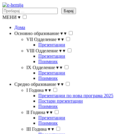
Барај
МЕНИ
▾
Дома
Основно образование
▾
▾
VII Одделение
▾
▾
Презентации
VIII Одделение
▾
▾
Презентации
Поимник
IX Одделение
▾
▾
Презентации
Поимник
Средно образование
▾
▾
I Година
▾
▾
Презентации по нова програма 2025
Постари презентации
Поимник
II Година
▾
▾
Презентации
Поимник
III Година
▾
▾