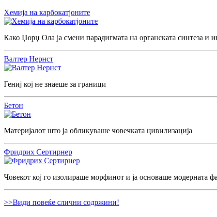
Хемија на карбокатјоните
Како Џорџ Ола ја смени парадигмата на органската синтеза и и
Валтер Нернст
Гениј кој не знаеше за граници
Бетон
Материјалот што ја обликуваше човечката цивилизација
Фридрих Сертирнер
Човекот кој го изолираше морфинот и ја основаше модерната ф
>>Види повеќе слични содржини!