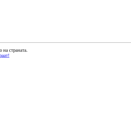
о на страната.
раат!