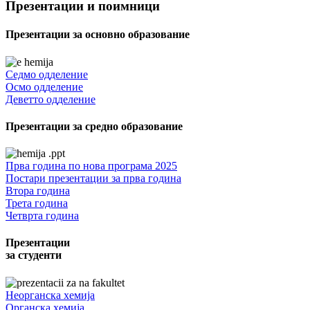
Презентации и поимници
Презентации за основно образование
Седмо одделение
Осмо одделение
Деветто одделение
Презентации за средно образование
Прва година по нова програма 2025
Постари презентации за прва година
Втора година
Трета година
Четврта година
Презентации
за студенти
Неорганска хемија
Органска хемија