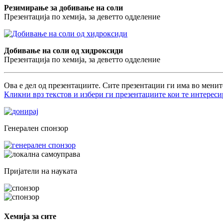
Резимирање за добивање на соли
Презентација по хемија, за деветто одделение
Добивање на соли од хидроксиди
Презентација по хемија, за деветто одделение
Ова е дел од презентациите. Сите презентации ги има во менит
Кликни врз текстов и избери ги презентациите кои те интереси
Генерален спонзор
Пријатели на науката
Хемија за сите