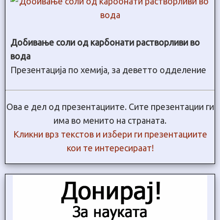
Добивање соли од карбонати растворливи во
вода
Презентација по хемија, за деветто одделение
Ова е дел од презентациите. Сите презентации ги
има во менито на страната.
Кликни врз текстов и избери ги презентациите
кои те интересираат!