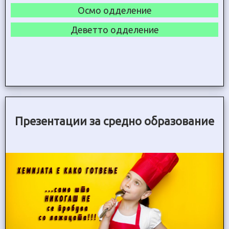
Осмо одделение
Деветто одделение
Презентации за средно образование