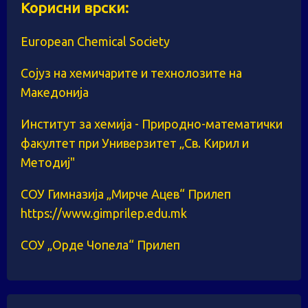
Корисни врски:
European Chemical Society
Сојуз на хемичарите и технолозите на
Македонија
Институт за хемија - Природно-математички
факултет при Универзитет „Св. Кирил и
Методиј"
СОУ Гимназија „Мирче Ацев“ Прилеп
https://www.gimprilep.edu.mk
СОУ „Орде Чопела“ Прилеп