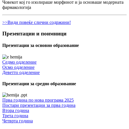
Човекот кој го изолираше морфинот и ја основаше модерната
фармакологија
>>Види повеќе слични содржини!
Презентации и поимници
Презентации за основно образование
Седмо одделение
Осмо одделение
Деветто одделение
Презентации за средно образование
Прва година по нова програма 2025
Постари презентации за прва година
Втора година
Трета година
Четврта година