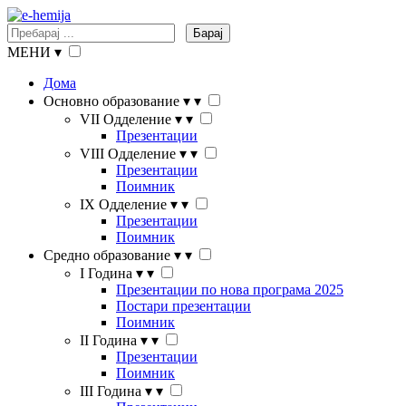
Барај
МЕНИ
▾
Дома
Основно образование
▾
▾
VII Одделение
▾
▾
Презентации
VIII Одделение
▾
▾
Презентации
Поимник
IX Одделение
▾
▾
Презентации
Поимник
Средно образование
▾
▾
I Година
▾
▾
Презентации по нова програма 2025
Постари презентации
Поимник
II Година
▾
▾
Презентации
Поимник
III Година
▾
▾