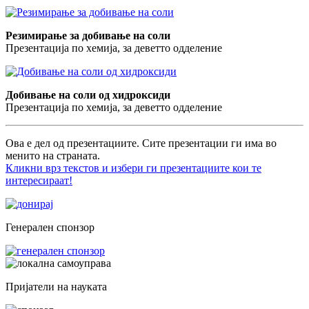
Резимирање за добивање на соли
Презентација по хемија, за деветто одделение
Добивање на соли од хидроксиди
Презентација по хемија, за деветто одделение
Ова е дел од презентациите. Сите презентации ги има во
менито на страната.
Кликни врз текстов и избери ги презентациите кои те
интересираат!
Генерален спонзор
Пријатели на науката