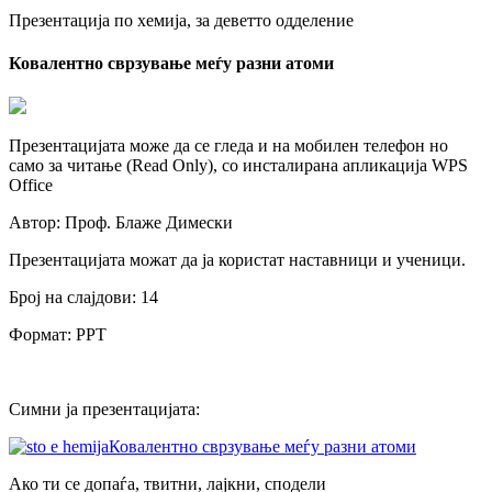
Презентација по хемија, за деветто одделение
Ковалентно сврзување меѓу разни атоми
Презентацијата може да се гледа и на мобилен телефон но
само за читање (Read Only), со инсталирана апликација WPS
Office
Автор: Проф. Блаже Димески
Презентацијата можат да ја користат наставници и ученици.
Број на слајдови: 14
Формат: PPT
Симни ја презентацијата:
Ковалентно сврзување меѓу разни атоми
Ако ти се допаѓа, твитни, лајкни, сподели