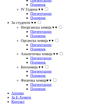
Презентации
Поимник
IV Година
▾
▾
Презентации
Поимник
За студенти
▾
▾
Неорганска хемија
▾
▾
Презентации
Поимник
Органска хемија
▾
▾
Презентации
Поимник
Аналитичка хемија
▾
▾
Презентации
Поимник
Биохемија
▾
▾
Презентации
Поимник
Физичка хемија
▾
▾
Презентации
Поимник
Архива
За Е-Хемија
Контакт