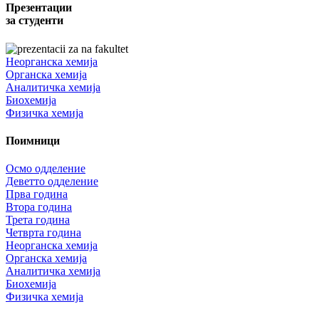
Презентации
за студенти
Неорганска хемија
Органска хемија
Аналитичка хемија
Биохемија
Физичка хемија
Поимници
Осмо одделение
Деветто одделение
Прва година
Втора година
Трета година
Четврта година
Неорганска хемија
Органска хемија
Аналитичка хемија
Биохемија
Физичка хемија