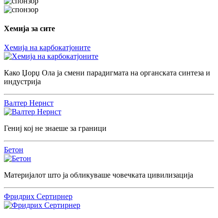
Хемија за сите
Хемија на карбокатјоните
Како Џорџ Ола ја смени парадигмата на органската синтеза и
индустрија
Валтер Нернст
Гениј кој не знаеше за граници
Бетон
Материјалот што ја обликуваше човечката цивилизација
Фридрих Сертирнер