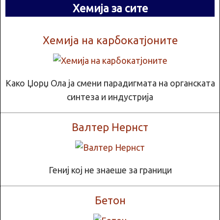
Хемија за сите
Хемија на карбокатјоните
Како Џорџ Ола ја смени парадигмата на органската
синтеза и индустрија
Валтер Нернст
Гениј кој не знаеше за граници
Бетон