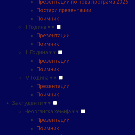
Презентации по нова програма 2025
Постари презентации
Поимник
II Година
▾
▾
Презентации
Поимник
III Година
▾
▾
Презентации
Поимник
IV Година
▾
▾
Презентации
Поимник
За студенти
▾
▾
Неорганска хемија
▾
▾
Презентации
Поимник