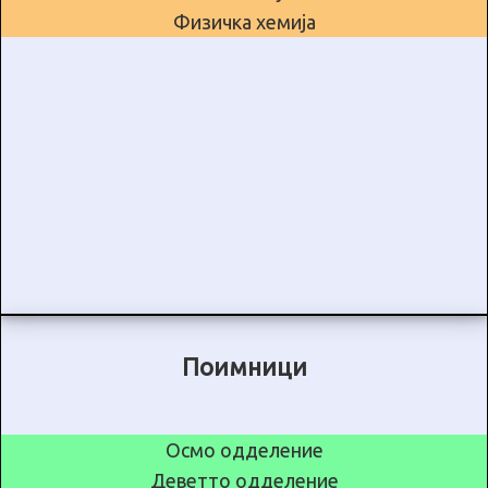
Физичка хемија
Поимници
Осмо одделение
Деветто одделение