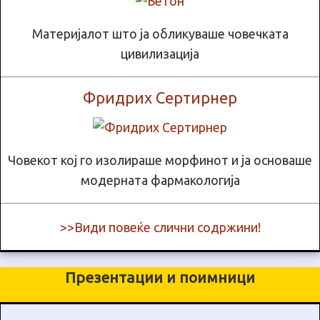
Материјалот што ја обликуваше човечката
цивилизација
Фридрих Сертирнер
Човекот кој го изолираше морфинот и ја основаше
модерната фармакологија
>>Види повеќе слични содржини!
Презентации и поимници