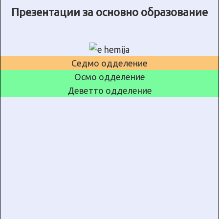
Презентации за основно образование
Седмо одделение
Осмо одделение
Деветто одделение