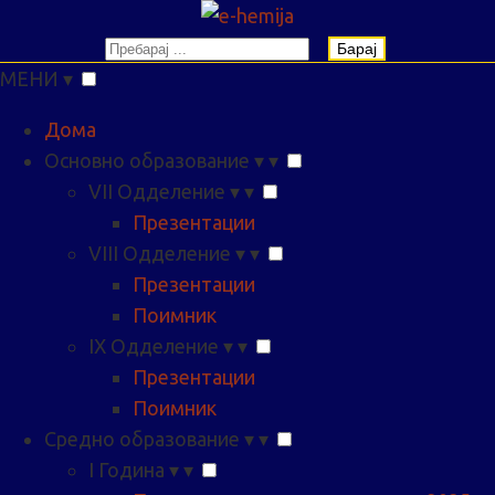
Барај
МЕНИ
▾
Дома
Основно образование
▾
▾
VII Одделение
▾
▾
Презентации
VIII Одделение
▾
▾
Презентации
Поимник
IX Одделение
▾
▾
Презентации
Поимник
Средно образование
▾
▾
I Година
▾
▾