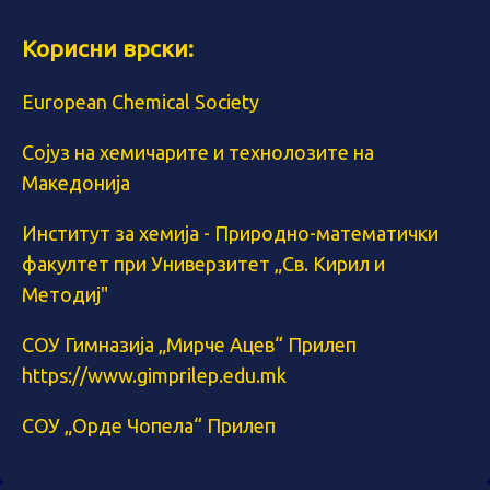
Корисни врски:
European Chemical Society
Сојуз на хемичарите и технолозите на
Македонија
Институт за хемија - Природно-математички
факултет при Универзитет „Св. Кирил и
Методиј"
СОУ Гимназија „Мирче Ацев“ Прилеп
https://www.gimprilep.edu.mk
СОУ „Орде Чопела“ Прилеп