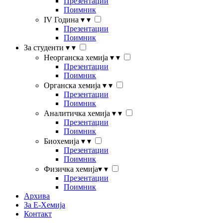
Презентации
Поимник
IV Година
▾
▾
Презентации
Поимник
За студенти
▾
▾
Неорганска хемија
▾
▾
Презентации
Поимник
Органска хемија
▾
▾
Презентации
Поимник
Аналитичка хемија
▾
▾
Презентации
Поимник
Биохемија
▾
▾
Презентации
Поимник
Физичка хемија
▾
▾
Презентации
Поимник
Архива
За Е-Хемија
Контакт