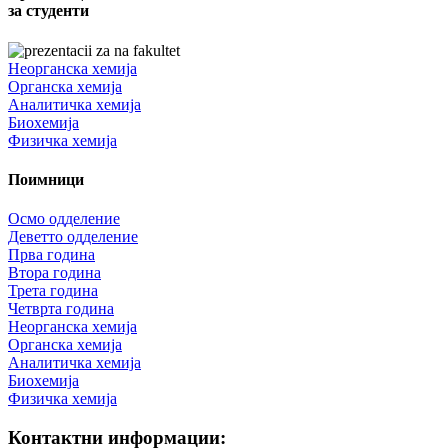
за студенти
Неорганска хемија
Органска хемија
Аналитичка хемија
Биохемија
Физичка хемија
Поимници
Осмо одделение
Деветто одделение
Прва година
Втора година
Трета година
Четврта година
Неорганска хемија
Органска хемија
Аналитичка хемија
Биохемија
Физичка хемија
Контактни информации: