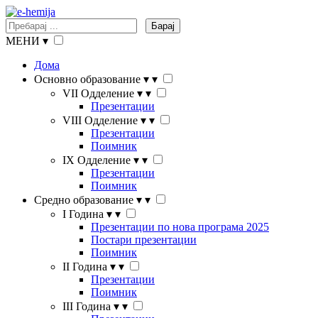
Барај
МЕНИ
▾
Дома
Основно образование
▾
▾
VII Одделение
▾
▾
Презентации
VIII Одделение
▾
▾
Презентации
Поимник
IX Одделение
▾
▾
Презентации
Поимник
Средно образование
▾
▾
I Година
▾
▾
Презентации по нова програма 2025
Постари презентации
Поимник
II Година
▾
▾
Презентации
Поимник
III Година
▾
▾