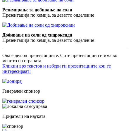
Резимирање за добивање на соли
Презентација по хемија, за деветто одделение
Добивање на соли од хидроксиди
Презентација по хемија, за деветто одделение
Ова е дел од презентациите. Сите презентации ги има во
менито на страната.
Кликни врз текстов и избери ги презентациите кои те
интересираат!
Генерален спонзор
Пријатели на науката