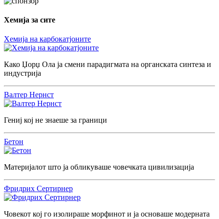
Хемија за сите
Хемија на карбокатјоните
Како Џорџ Ола ја смени парадигмата на органската синтеза и
индустрија
Валтер Нернст
Гениј кој не знаеше за граници
Бетон
Материјалот што ја обликуваше човечката цивилизација
Фридрих Сертирнер
Човекот кој го изолираше морфинот и ја основаше модерната