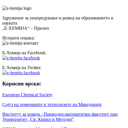
Здружение за унапредување и развој на образованието и
науката
„Е-ХЕМИЈА“ – Прилеп
Испрати порака:
Е-Хемија на Facebook:
Е-Хемија на Twitter:
Корисни врски:
European Chemical Society
Сојуз на хемичарите и технолозите на Македонија
Институт за хемија - Природно-математички факултет при
Универзитет „Св. Кирил и Методиј"