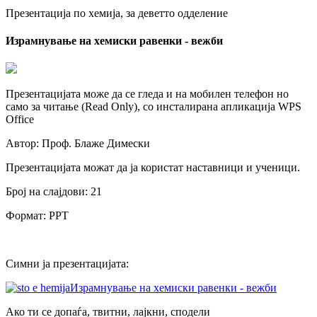
Презентација по хемија, за деветто одделение
Израмнување на хемиски равенки - вежби
Презентацијата може да се гледа и на мобилен телефон но
само за читање (Read Only), со инсталирана апликација WPS
Office
Автор: Проф. Блаже Димески
Презентацијата можат да ја користат наставници и ученици.
Број на слајдови: 21
Формат: PPT
Симни ја презентацијата:
Израмнување на хемиски равенки - вежби
Ако ти се допаѓа, твитни, лајкни, сподели