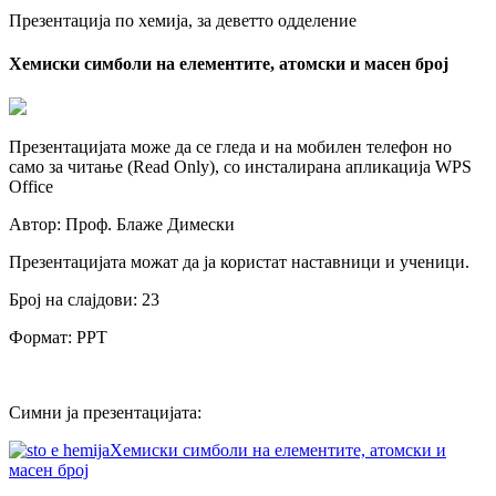
Презентација по хемија, за деветто одделение
Хемиски симболи на елементите, атомски и масен број
Презентацијата може да се гледа и на мобилен телефон но
само за читање (Read Only), со инсталирана апликација WPS
Office
Автор: Проф. Блаже Димески
Презентацијата можат да ја користат наставници и ученици.
Број на слајдови: 23
Формат: PPT
Симни ја презентацијата:
Хемиски симболи на елементите, атомски и
масен број