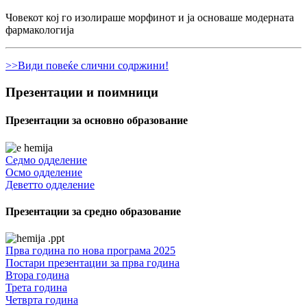
Човекот кој го изолираше морфинот и ја основаше модерната
фармакологија
>>Види повеќе слични содржини!
Презентации и поимници
Презентации за основно образование
Седмо одделение
Осмо одделение
Деветто одделение
Презентации за средно образование
Прва година по нова програма 2025
Постари презентации за прва година
Втора година
Трета година
Четврта година