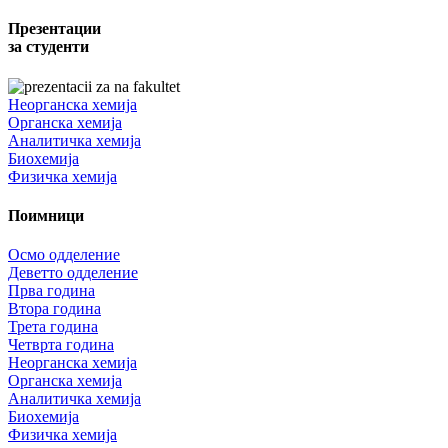
Презентации
за студенти
Неорганска хемија
Органска хемија
Аналитичка хемија
Биохемија
Физичка хемија
Поимници
Осмо одделение
Деветто одделение
Прва година
Втора година
Трета година
Четврта година
Неорганска хемија
Органска хемија
Аналитичка хемија
Биохемија
Физичка хемија