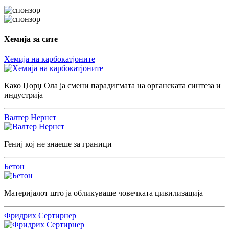
Хемија за сите
Хемија на карбокатјоните
Како Џорџ Ола ја смени парадигмата на органската синтеза и
индустрија
Валтер Нернст
Гениј кој не знаеше за граници
Бетон
Материјалот што ја обликуваше човечката цивилизација
Фридрих Сертирнер