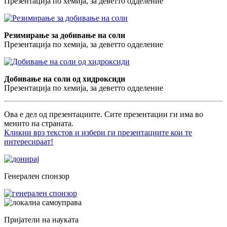
Презентација по хемија, за деветто одделение
Резимирање за добивање на соли
Презентација по хемија, за деветто одделение
Добивање на соли од хидроксиди
Презентација по хемија, за деветто одделение
Ова е дел од презентациите. Сите презентации ги има во
менито на страната.
Кликни врз текстов и избери ги презентациите кои те
интересираат!
Генерален спонзор
Пријатели на науката