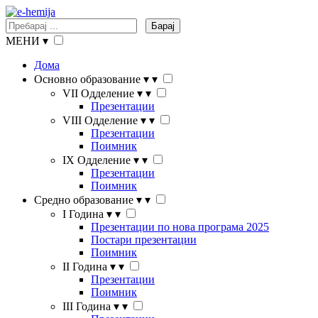
Барај
МЕНИ
▾
Дома
Основно образование
▾
▾
VII Одделение
▾
▾
Презентации
VIII Одделение
▾
▾
Презентации
Поимник
IX Одделение
▾
▾
Презентации
Поимник
Средно образование
▾
▾
I Година
▾
▾
Презентации по нова програма 2025
Постари презентации
Поимник
II Година
▾
▾
Презентации
Поимник
III Година
▾
▾