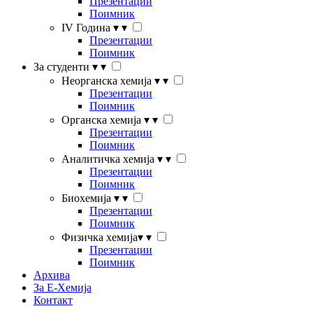
Презентации
Поимник
IV Година
▾
▾
Презентации
Поимник
За студенти
▾
▾
Неорганска хемија
▾
▾
Презентации
Поимник
Органска хемија
▾
▾
Презентации
Поимник
Аналитичка хемија
▾
▾
Презентации
Поимник
Биохемија
▾
▾
Презентации
Поимник
Физичка хемија
▾
▾
Презентации
Поимник
Архива
За Е-Хемија
Контакт