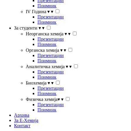
Презентации
Поимник
IV Година
▾
▾
Презентации
Поимник
За студенти
▾
▾
Неорганска хемија
▾
▾
Презентации
Поимник
Органска хемија
▾
▾
Презентации
Поимник
Аналитичка хемија
▾
▾
Презентации
Поимник
Биохемија
▾
▾
Презентации
Поимник
Физичка хемија
▾
▾
Презентации
Поимник
Архива
За Е-Хемија
Контакт