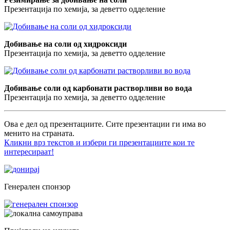
Презентација по хемија, за деветто одделение
Добивање на соли од хидроксиди
Презентација по хемија, за деветто одделение
Добивање соли од карбонати растворливи во вода
Презентација по хемија, за деветто одделение
Ова е дел од презентациите. Сите презентации ги има во
менито на страната.
Кликни врз текстов и избери ги презентациите кои те
интересираат!
Генерален спонзор