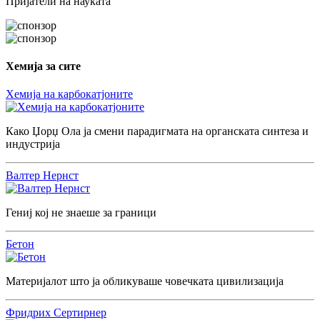
Пријатели на науката
Хемија за сите
Хемија на карбокатјоните
Како Џорџ Ола ја смени парадигмата на органската синтеза и
индустрија
Валтер Нернст
Гениј кој не знаеше за граници
Бетон
Материјалот што ја обликуваше човечката цивилизација
Фридрих Сертирнер