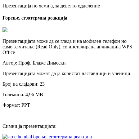
Презентација по хемија, за деветто одделение
Горење, егзотермна реакција
Презентацијата може да се гледа и на мобилен телефон но
само за читање (Read Only), со инсталирана апликација WPS
Office
Автор: Проф. Блаже Димески
Презентацијата можат да ја користат наставници и ученици.
Број на слајдови: 23
Големина: 4,96 МB
Формат: PPT
Симни ја презентацијата:
Горење, егзотермна реакција