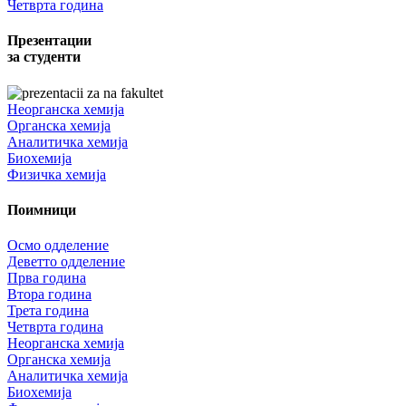
Четврта година
Презентации
за студенти
Неорганска хемија
Органска хемија
Аналитичка хемија
Биохемија
Физичка хемија
Поимници
Осмо одделение
Деветто одделение
Прва година
Втора година
Трета година
Четврта година
Неорганска хемија
Органска хемија
Аналитичка хемија
Биохемија