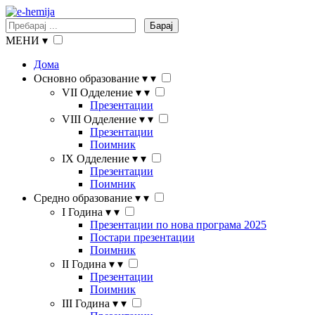
Барај
МЕНИ
▾
Дома
Основно образование
▾
▾
VII Одделение
▾
▾
Презентации
VIII Одделение
▾
▾
Презентации
Поимник
IX Одделение
▾
▾
Презентации
Поимник
Средно образование
▾
▾
I Година
▾
▾
Презентации по нова програма 2025
Постари презентации
Поимник
II Година
▾
▾
Презентации
Поимник
III Година
▾
▾