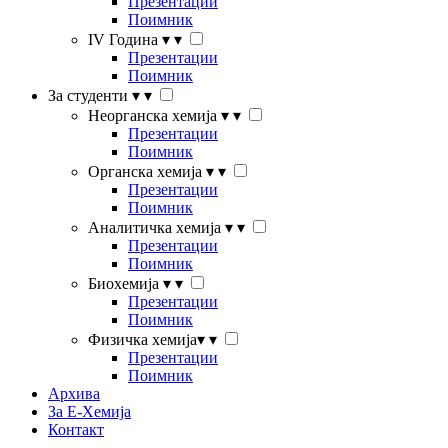
Презентации
Поимник
IV Година
▾
▾
Презентации
Поимник
За студенти
▾
▾
Неорганска хемија
▾
▾
Презентации
Поимник
Органска хемија
▾
▾
Презентации
Поимник
Аналитичка хемија
▾
▾
Презентации
Поимник
Биохемија
▾
▾
Презентации
Поимник
Физичка хемија
▾
▾
Презентации
Поимник
Архива
За Е-Хемија
Контакт