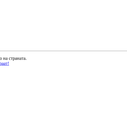
о на страната.
раат!