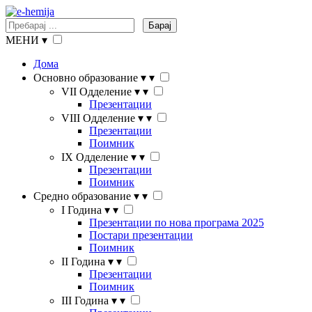
Барај
МЕНИ
▾
Дома
Основно образование
▾
▾
VII Одделение
▾
▾
Презентации
VIII Одделение
▾
▾
Презентации
Поимник
IX Одделение
▾
▾
Презентации
Поимник
Средно образование
▾
▾
I Година
▾
▾
Презентации по нова програма 2025
Постари презентации
Поимник
II Година
▾
▾
Презентации
Поимник
III Година
▾
▾