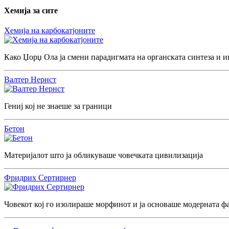
Хемија за сите
Хемија на карбокатјоните
Како Џорџ Ола ја смени парадигмата на органската синтеза и и
Валтер Нернст
Гениј кој не знаеше за граници
Бетон
Материјалот што ја обликуваше човечката цивилизација
Фридрих Сертирнер
Човекот кој го изолираше морфинот и ја основаше модерната ф