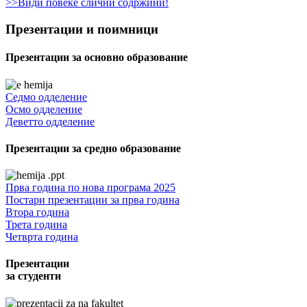
>>Види повеќе слични содржини!
Презентации и поимници
Презентации за основно образование
Седмо одделение
Осмо одделение
Деветто одделение
Презентации за средно образование
Прва година по нова програма 2025
Постари презентации за прва година
Втора година
Трета година
Четврта година
Презентации
за студенти