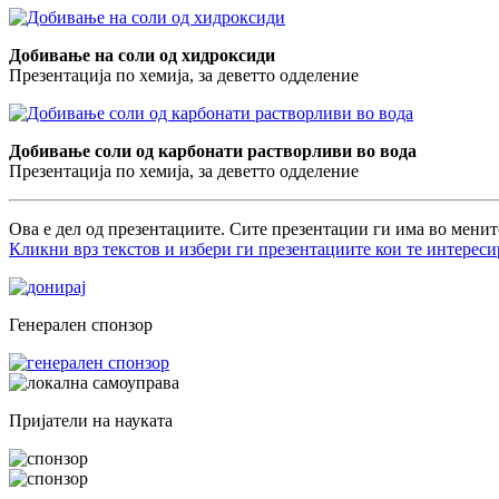
Добивање на соли од хидроксиди
Презентација по хемија, за деветто одделение
Добивање соли од карбонати растворливи во вода
Презентација по хемија, за деветто одделение
Ова е дел од презентациите. Сите презентации ги има во менит
Кликни врз текстов и избери ги презентациите кои те интереси
Генерален спонзор
Пријатели на науката