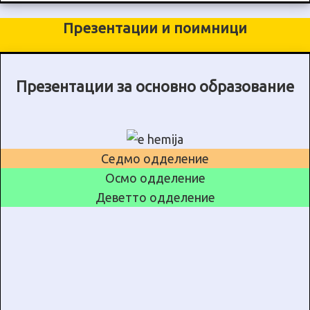
Презентации и поимници
Презентации за основно образование
Седмо одделение
Осмо одделение
Деветто одделение