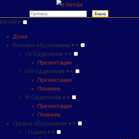
Барај
МЕНИ
▾
Дома
Основно образование
▾
▾
VII Одделение
▾
▾
Презентации
VIII Одделение
▾
▾
Презентации
Поимник
IX Одделение
▾
▾
Презентации
Поимник
Средно образование
▾
▾
I Година
▾
▾