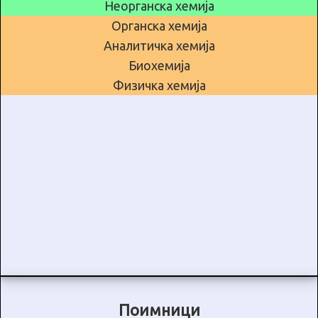
Неорганска хемија
Органска хемија
Аналитичка хемија
Биохемија
Физичка хемија
Поимници