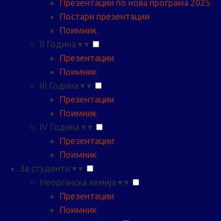
Презентации по нова програма 2025
Постари презентации
Поимник
II Година
▾
▾
Презентации
Поимник
III Година
▾
▾
Презентации
Поимник
IV Година
▾
▾
Презентации
Поимник
За студенти
▾
▾
Неорганска хемија
▾
▾
Презентации
Поимник