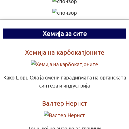
Хемија за сите
Хемија на карбокатјоните
Како Џорџ Ола ја смени парадигмата на органската
синтеза и индустрија
Валтер Нернст
Гениј кој не знаеше за граници