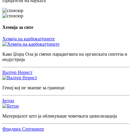
Пријатели на науката
Хемија за сите
Хемија на карбокатјоните
Како Џорџ Ола ја смени парадигмата на органската синтеза и
индустрија
Валтер Нернст
Гениј кој не знаеше за граници
Бетон
Материјалот што ја обликуваше човечката цивилизација
Фридрих Сертирнер