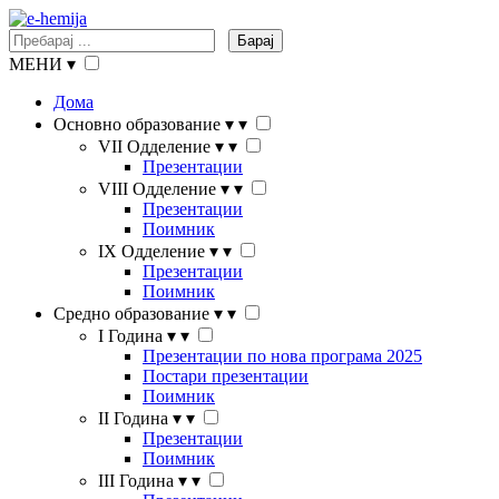
Барај
МЕНИ
▾
Дома
Основно образование
▾
▾
VII Одделение
▾
▾
Презентации
VIII Одделение
▾
▾
Презентации
Поимник
IX Одделение
▾
▾
Презентации
Поимник
Средно образование
▾
▾
I Година
▾
▾
Презентации по нова програма 2025
Постари презентации
Поимник
II Година
▾
▾
Презентации
Поимник
III Година
▾
▾