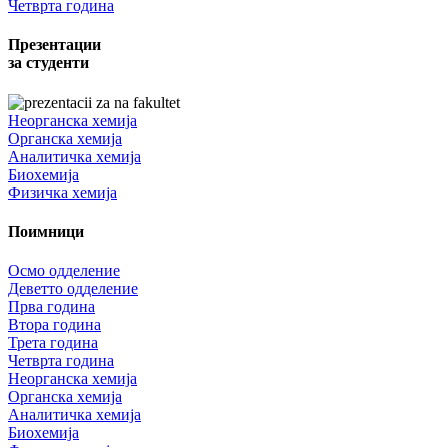
Четврта година
Презентации
за студенти
Неорганска хемија
Органска хемија
Аналитичка хемија
Биохемија
Физичка хемија
Поимници
Осмо одделение
Деветто одделение
Прва година
Втора година
Трета година
Четврта година
Неорганска хемија
Органска хемија
Аналитичка хемија
Биохемија