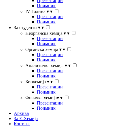
Презентации
Поимник
IV Година
▾
▾
Презентации
Поимник
За студенти
▾
▾
Неорганска хемија
▾
▾
Презентации
Поимник
Органска хемија
▾
▾
Презентации
Поимник
Аналитичка хемија
▾
▾
Презентации
Поимник
Биохемија
▾
▾
Презентации
Поимник
Физичка хемија
▾
▾
Презентации
Поимник
Архива
За Е-Хемија
Контакт