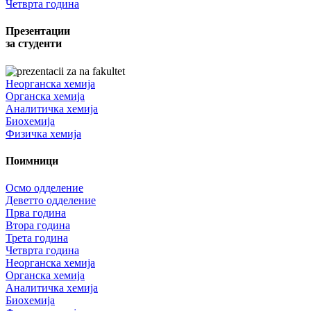
Четврта година
Презентации
за студенти
Неорганска хемија
Органска хемија
Аналитичка хемија
Биохемија
Физичка хемија
Поимници
Осмо одделение
Деветто одделение
Прва година
Втора година
Трета година
Четврта година
Неорганска хемија
Органска хемија
Аналитичка хемија
Биохемија