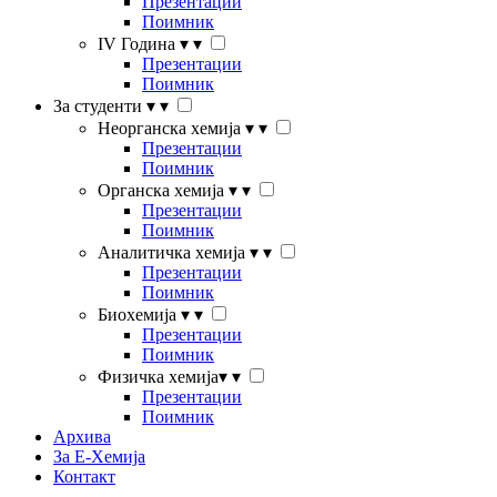
Презентации
Поимник
IV Година
▾
▾
Презентации
Поимник
За студенти
▾
▾
Неорганска хемија
▾
▾
Презентации
Поимник
Органска хемија
▾
▾
Презентации
Поимник
Аналитичка хемија
▾
▾
Презентации
Поимник
Биохемија
▾
▾
Презентации
Поимник
Физичка хемија
▾
▾
Презентации
Поимник
Архива
За Е-Хемија
Контакт