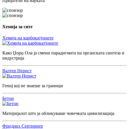
Пријатели на науката
Хемија за сите
Хемија на карбокатјоните
Како Џорџ Ола ја смени парадигмата на органската синтеза и
индустрија
Валтер Нернст
Гениј кој не знаеше за граници
Бетон
Материјалот што ја обликуваше човечката цивилизација
Фридрих Сертирнер