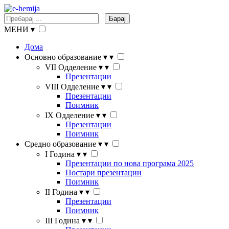
Барај
МЕНИ
▾
Дома
Основно образование
▾
▾
VII Одделение
▾
▾
Презентации
VIII Одделение
▾
▾
Презентации
Поимник
IX Одделение
▾
▾
Презентации
Поимник
Средно образование
▾
▾
I Година
▾
▾
Презентации по нова програма 2025
Постари презентации
Поимник
II Година
▾
▾
Презентации
Поимник
III Година
▾
▾