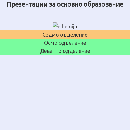
Презентации за основно образование
Седмо одделение
Осмо одделение
Деветто одделение