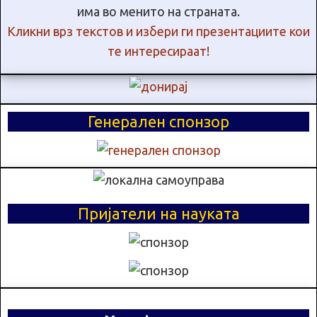
има во менито на страната.
Кликни врз текстов и избери ги презентациите кои
те интересираат!
Генерален спонзор
Пријатели на науката