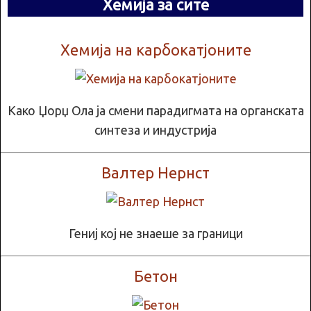
Хемија за сите
Хемија на карбокатјоните
Како Џорџ Ола ја смени парадигмата на органската
синтеза и индустрија
Валтер Нернст
Гениј кој не знаеше за граници
Бетон