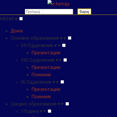
Барај
МЕНИ
▾
Дома
Основно образование
▾
▾
VII Одделение
▾
▾
Презентации
VIII Одделение
▾
▾
Презентации
Поимник
IX Одделение
▾
▾
Презентации
Поимник
Средно образование
▾
▾
I Година
▾
▾