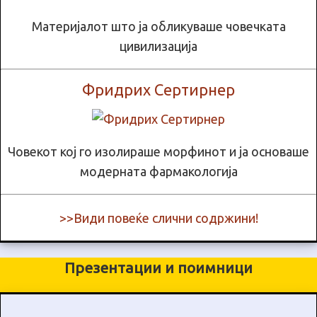
Материјалот што ја обликуваше човечката
цивилизација
Фридрих Сертирнер
Човекот кој го изолираше морфинот и ја основаше
модерната фармакологија
>>Види повеќе слични содржини!
Презентации и поимници