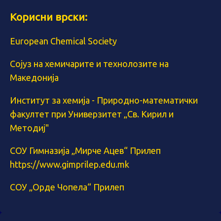
Корисни врски:
European Chemical Society
Сојуз на хемичарите и технолозите на
Македонија
Институт за хемија - Природно-математички
факултет при Универзитет „Св. Кирил и
Методиј"
СОУ Гимназија „Мирче Ацев“ Прилеп
https://www.gimprilep.edu.mk
СОУ „Орде Чопела“ Прилеп