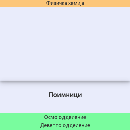
Физичка хемија
Поимници
Осмо одделение
Деветто одделение