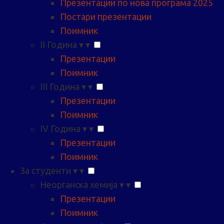
Презентации по нова програма 2025
Постари презентации
Поимник
II Година
▾
▾
Презентации
Поимник
III Година
▾
▾
Презентации
Поимник
IV Година
▾
▾
Презентации
Поимник
За студенти
▾
▾
Неорганска хемија
▾
▾
Презентации
Поимник