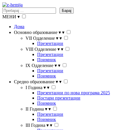
Барај
МЕНИ
▾
Дома
Основно образование
▾
▾
VII Одделение
▾
▾
Презентации
VIII Одделение
▾
▾
Презентации
Поимник
IX Одделение
▾
▾
Презентации
Поимник
Средно образование
▾
▾
I Година
▾
▾
Презентации по нова програма 2025
Постари презентации
Поимник
II Година
▾
▾
Презентации
Поимник
III Година
▾
▾