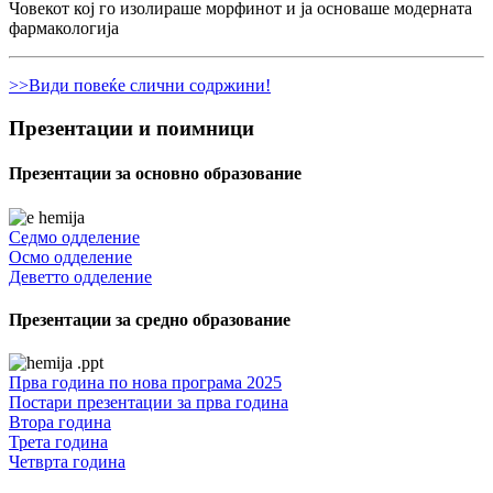
Човекот кој го изолираше морфинот и ја основаше модерната
фармакологија
>>Види повеќе слични содржини!
Презентации и поимници
Презентации за основно образование
Седмо одделение
Осмо одделение
Деветто одделение
Презентации за средно образование
Прва година по нова програма 2025
Постари презентации за прва година
Втора година
Трета година
Четврта година