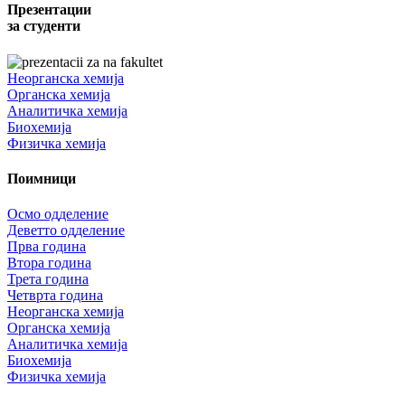
Презентации
за студенти
Неорганска хемија
Органска хемија
Аналитичка хемија
Биохемија
Физичка хемија
Поимници
Осмо одделение
Деветто одделение
Прва година
Втора година
Трета година
Четврта година
Неорганска хемија
Органска хемија
Аналитичка хемија
Биохемија
Физичка хемија