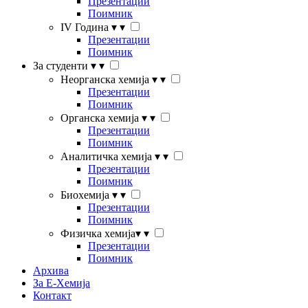
Презентации
Поимник
IV Година
▾
▾
Презентации
Поимник
За студенти
▾
▾
Неорганска хемија
▾
▾
Презентации
Поимник
Органска хемија
▾
▾
Презентации
Поимник
Аналитичка хемија
▾
▾
Презентации
Поимник
Биохемија
▾
▾
Презентации
Поимник
Физичка хемија
▾
▾
Презентации
Поимник
Архива
За Е-Хемија
Контакт