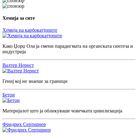
Хемија за сите
Хемија на карбокатјоните
Како Џорџ Ола ја смени парадигмата на органската синтеза и
индустрија
Валтер Нернст
Гениј кој не знаеше за граници
Бетон
Материјалот што ја обликуваше човечката цивилизација
Фридрих Сертирнер