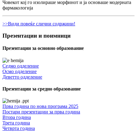
Човекот кој го изолираше морфинот и ја основаше модерната
фармакологија
>>Види повеќе слични содржини!
Презентации и поимници
Презентации за основно образование
Седмо одделение
Осмо одделение
Деветто одделение
Презентации за средно образование
Прва година по нова програма 2025
Постари презентации за прва година
Втора година
Трета година
Четврта година