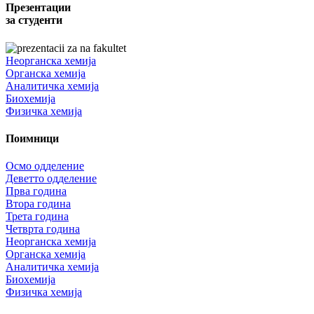
Презентации
за студенти
Неорганска хемија
Органска хемија
Аналитичка хемија
Биохемија
Физичка хемија
Поимници
Осмо одделение
Деветто одделение
Прва година
Втора година
Трета година
Четврта година
Неорганска хемија
Органска хемија
Аналитичка хемија
Биохемија
Физичка хемија