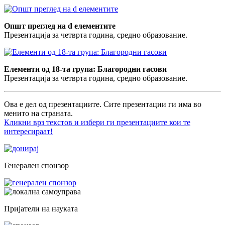
Општ преглед на d елементите
Презентација за четврта година, средно образование.
Елементи од 18-та група: Благородни гасови
Презентација за четврта година, средно образование.
Ова е дел од презентациите. Сите презентации ги има во
менито на страната.
Кликни врз текстов и избери ги презентациите кои те
интересираат!
Генерален спонзор
Пријатели на науката