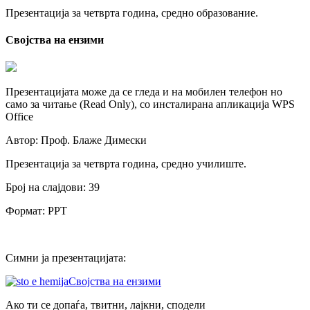
Презентација за четврта година, средно образование.
Својства на ензими
Презентацијата може да се гледа и на мобилен телефон но
само за читање (Read Only), со инсталирана апликација WPS
Office
Автор: Проф. Блаже Димески
Презентација за четврта година, средно училиште.
Број на слајдови: 39
Формат: PPT
Симни ја презентацијата:
Својства на ензими
Ако ти се допаѓа, твитни, лајкни, сподели