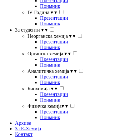
Презентации
Поимник
IV Година
▾
▾
Презентации
Поимник
За студенти
▾
▾
Неорганска хемија
▾
▾
Презентации
Поимник
Органска хемија
▾
▾
Презентации
Поимник
Аналитичка хемија
▾
▾
Презентации
Поимник
Биохемија
▾
▾
Презентации
Поимник
Физичка хемија
▾
▾
Презентации
Поимник
Архива
За Е-Хемија
Контакт