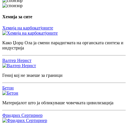
Хемија за сите
Хемија на карбокатјоните
Како Џорџ Ола ја смени парадигмата на органската синтеза и
индустрија
Валтер Нернст
Гениј кој не знаеше за граници
Бетон
Материјалот што ја обликуваше човечката цивилизација
Фридрих Сертирнер