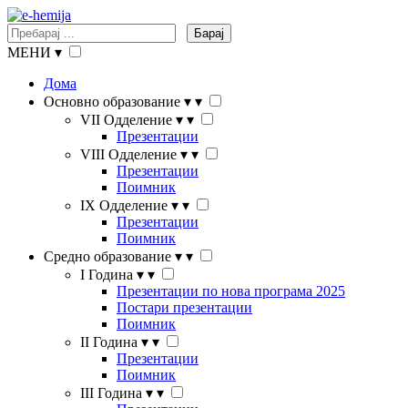
Барај
МЕНИ
▾
Дома
Основно образование
▾
▾
VII Одделение
▾
▾
Презентации
VIII Одделение
▾
▾
Презентации
Поимник
IX Одделение
▾
▾
Презентации
Поимник
Средно образование
▾
▾
I Година
▾
▾
Презентации по нова програма 2025
Постари презентации
Поимник
II Година
▾
▾
Презентации
Поимник
III Година
▾
▾