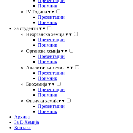
Презентации
Поимник
IV Година
▾
▾
Презентации
Поимник
За студенти
▾
▾
Неорганска хемија
▾
▾
Презентации
Поимник
Органска хемија
▾
▾
Презентации
Поимник
Аналитичка хемија
▾
▾
Презентации
Поимник
Биохемија
▾
▾
Презентации
Поимник
Физичка хемија
▾
▾
Презентации
Поимник
Архива
За Е-Хемија
Контакт