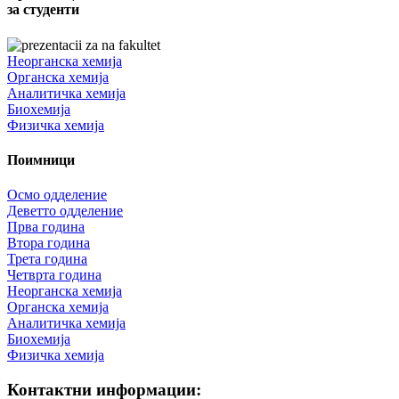
за студенти
Неорганска хемија
Органска хемија
Аналитичка хемија
Биохемија
Физичка хемија
Поимници
Осмо одделение
Деветто одделение
Прва година
Втора година
Трета година
Четврта година
Неорганска хемија
Органска хемија
Аналитичка хемија
Биохемија
Физичка хемија
Контактни информации: