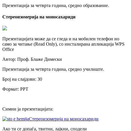
Презентација за четврта година, средно образование.
Стереоизомерија на моносахариди
Презентацијата може да се гледа и на мобилен телефон но
само за читање (Read Only), со инсталирана апликација WPS
Office
Автор: Проф. Блаже Димески
Презентација за четврта година, средно училиште.
Број на слајдови: 30
Формат: PPT
Симни ја презентацијата:
Стереоизомерија на моносахариди
Ако ти се допаѓа, твитни, лајкни, сподели