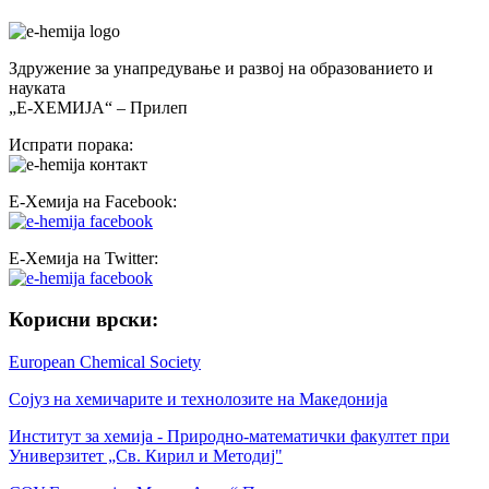
Здружение за унапредување и развој на образованието и
науката
„Е-ХЕМИЈА“ – Прилеп
Испрати порака:
Е-Хемија на Facebook:
Е-Хемија на Twitter:
Корисни врски:
European Chemical Society
Сојуз на хемичарите и технолозите на Македонија
Институт за хемија - Природно-математички факултет при
Универзитет „Св. Кирил и Методиј"