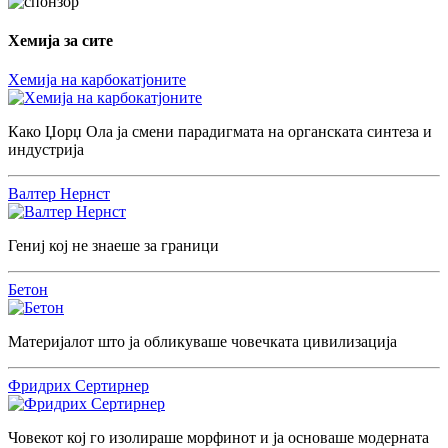
Хемија за сите
Хемија на карбокатјоните
Како Џорџ Ола ја смени парадигмата на органската синтеза и
индустрија
Валтер Нернст
Гениј кој не знаеше за граници
Бетон
Материјалот што ја обликуваше човечката цивилизација
Фридрих Сертирнер
Човекот кој го изолираше морфинот и ја основаше модерната