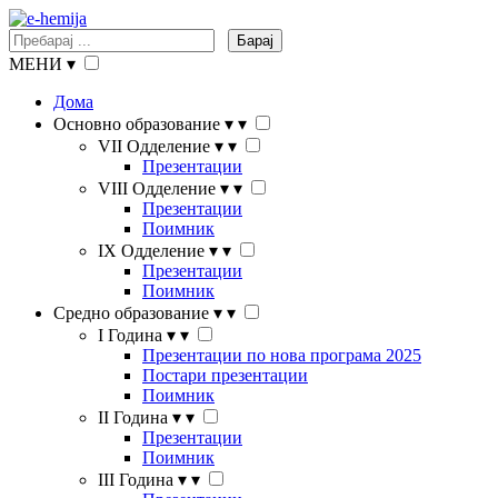
Барај
МЕНИ
▾
Дома
Основно образование
▾
▾
VII Одделение
▾
▾
Презентации
VIII Одделение
▾
▾
Презентации
Поимник
IX Одделение
▾
▾
Презентации
Поимник
Средно образование
▾
▾
I Година
▾
▾
Презентации по нова програма 2025
Постари презентации
Поимник
II Година
▾
▾
Презентации
Поимник
III Година
▾
▾