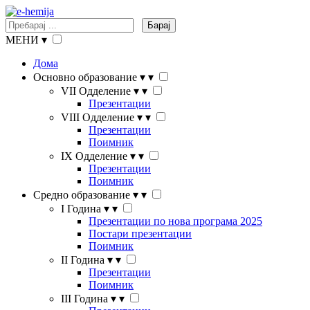
Барај
МЕНИ
▾
Дома
Основно образование
▾
▾
VII Одделение
▾
▾
Презентации
VIII Одделение
▾
▾
Презентации
Поимник
IX Одделение
▾
▾
Презентации
Поимник
Средно образование
▾
▾
I Година
▾
▾
Презентации по нова програма 2025
Постари презентации
Поимник
II Година
▾
▾
Презентации
Поимник
III Година
▾
▾