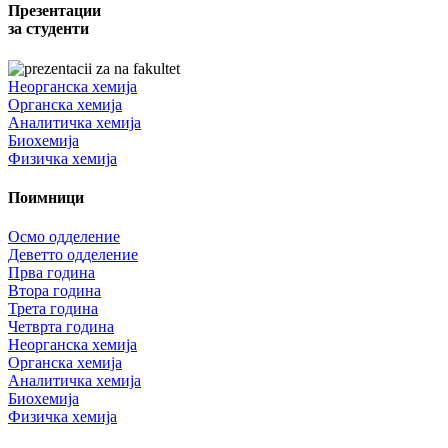
Презентации
за студенти
Неорганска хемија
Органска хемија
Аналитичка хемија
Биохемија
Физичка хемија
Поимници
Осмо одделение
Деветто одделение
Прва година
Втора година
Трета година
Четврта година
Неорганска хемија
Органска хемија
Аналитичка хемија
Биохемија
Физичка хемија