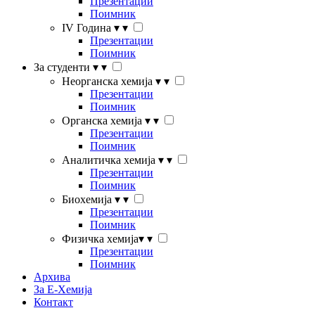
Презентации
Поимник
IV Година
▾
▾
Презентации
Поимник
За студенти
▾
▾
Неорганска хемија
▾
▾
Презентации
Поимник
Органска хемија
▾
▾
Презентации
Поимник
Аналитичка хемија
▾
▾
Презентации
Поимник
Биохемија
▾
▾
Презентации
Поимник
Физичка хемија
▾
▾
Презентации
Поимник
Архива
За Е-Хемија
Контакт