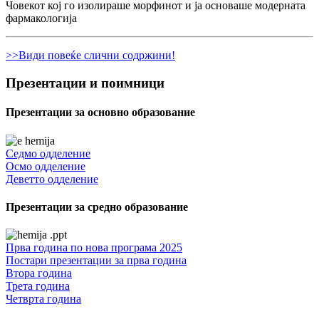
Човекот кој го изолираше морфинот и ја основаше модерната
фармакологија
>>Види повеќе слични содржини!
Презентации и поимници
Презентации за основно образование
Седмо одделение
Осмо одделение
Деветто одделение
Презентации за средно образование
Прва година по нова програма 2025
Постари презентации за прва година
Втора година
Трета година
Четврта година