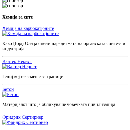
Хемија за сите
Хемија на карбокатјоните
Како Џорџ Ола ја смени парадигмата на органската синтеза и
индустрија
Валтер Нернст
Гениј кој не знаеше за граници
Бетон
Материјалот што ја обликуваше човечката цивилизација
Фридрих Сертирнер