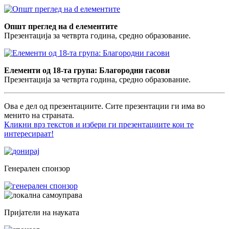
Општ преглед на d елементите
Презентација за четврта година, средно образование.
Елементи од 18-та група: Благородни гасови
Презентација за четврта година, средно образование.
Ова е дел од презентациите. Сите презентации ги има во
менито на страната.
Кликни врз текстов и избери ги презентациите кои те
интересираат!
Генерален спонзор
Пријатели на науката