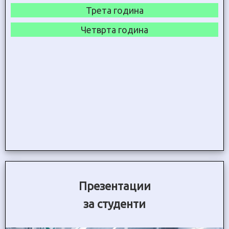
Трета година
Четврта година
Презентации
за студенти