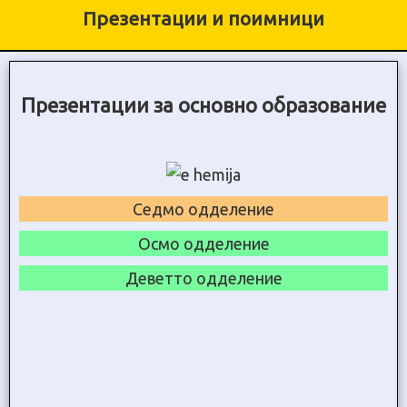
Презентации и поимници
Презентации за основно образование
Седмо одделение
Осмо одделение
Деветто одделение