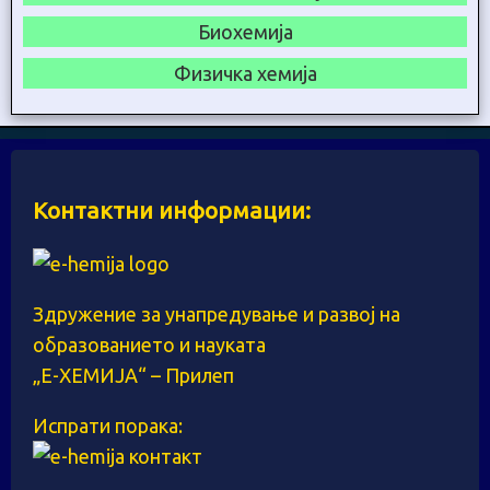
Биохемија
Физичка хемија
Контактни информации:
Здружение за унапредување и развој на
образованието и науката
„Е-ХЕМИЈА“ – Прилеп
Испрати порака: