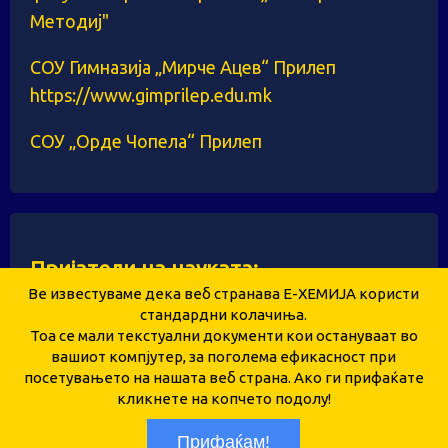
Методиј"
СОУ Гимназија „Мирче Ацев“ Прилеп
https://www.gimprilep.edu.mk
СОУ „Орде Чопела“ Прилеп
Пријатели на науката:
Ве известуваме дека веб странава Е-ХЕМИЈА користи
стандардни колачиња.
Тоа се мали текстуални документи кои остануваат во
Здружение за унапредување и развој на
вашиот компјутер, за поголема ефикасност при
посетувањето на нашата веб страна. Ако ги прифаќате
образованието и науката „Е-ХЕМИЈА“ – Прилеп
кликнете на копчето подолу!
Copyright © 2026 ehemija.mk
Прифаќам!