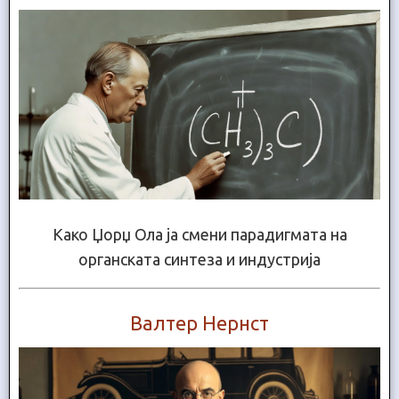
Како Џорџ Ола ја смени парадигмата на
органската синтеза и индустрија
Валтер Нернст