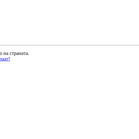
о на страната.
раат!