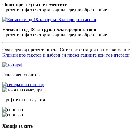
Општ преглед на d елементите
Презентација за четврта година, средно образование.
Елементи од 18-та група: Благородни гасови
Презентација за четврта година, средно образование.
Ова е дел од презентациите. Сите презентации ги има во менит
Кликни врз текстов и избери ги презентациите кои те интереси
Генерален спонзор
Пријатели на науката
Хемија за сите