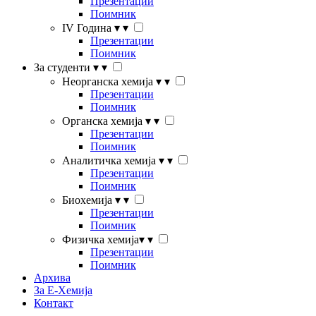
Презентации
Поимник
IV Година
▾
▾
Презентации
Поимник
За студенти
▾
▾
Неорганска хемија
▾
▾
Презентации
Поимник
Органска хемија
▾
▾
Презентации
Поимник
Аналитичка хемија
▾
▾
Презентации
Поимник
Биохемија
▾
▾
Презентации
Поимник
Физичка хемија
▾
▾
Презентации
Поимник
Архива
За Е-Хемија
Контакт