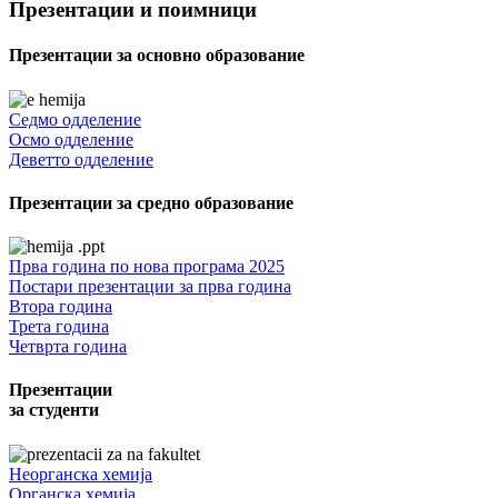
Презентации и поимници
Презентации за основно образование
Седмо одделение
Осмо одделение
Деветто одделение
Презентации за средно образование
Прва година по нова програма 2025
Постари презентации за прва година
Втора година
Трета година
Четврта година
Презентации
за студенти
Неорганска хемија
Органска хемија