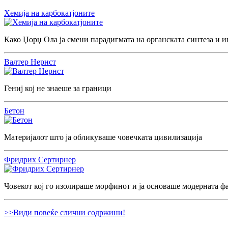
Хемија на карбокатјоните
Како Џорџ Ола ја смени парадигмата на органската синтеза и и
Валтер Нернст
Гениј кој не знаеше за граници
Бетон
Материјалот што ја обликуваше човечката цивилизација
Фридрих Сертирнер
Човекот кој го изолираше морфинот и ја основаше модерната ф
>>Види повеќе слични содржини!