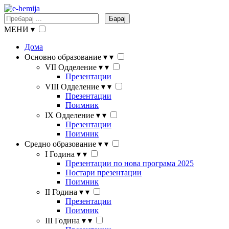
Барај
МЕНИ
▾
Дома
Основно образование
▾
▾
VII Одделение
▾
▾
Презентации
VIII Одделение
▾
▾
Презентации
Поимник
IX Одделение
▾
▾
Презентации
Поимник
Средно образование
▾
▾
I Година
▾
▾
Презентации по нова програма 2025
Постари презентации
Поимник
II Година
▾
▾
Презентации
Поимник
III Година
▾
▾