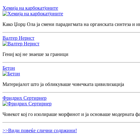
Хемија на карбокатјоните
Како Џорџ Ола ја смени парадигмата на органската синтеза и и
Валтер Нернст
Гениј кој не знаеше за граници
Бетон
Материјалот што ја обликуваше човечката цивилизација
Фридрих Сертирнер
Човекот кој го изолираше морфинот и ја основаше модерната ф
>>Види повеќе слични содржини!