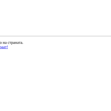
о на страната.
раат!