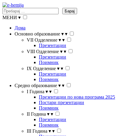
Барај
МЕНИ
▾
Дома
Основно образование
▾
▾
VII Одделение
▾
▾
Презентации
VIII Одделение
▾
▾
Презентации
Поимник
IX Одделение
▾
▾
Презентации
Поимник
Средно образование
▾
▾
I Година
▾
▾
Презентации по нова програма 2025
Постари презентации
Поимник
II Година
▾
▾
Презентации
Поимник
III Година
▾
▾