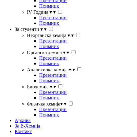
Презентации
Поимник
IV Година
▾
▾
Презентации
Поимник
За студенти
▾
▾
Неорганска хемија
▾
▾
Презентации
Поимник
Органска хемија
▾
▾
Презентации
Поимник
Аналитичка хемија
▾
▾
Презентации
Поимник
Биохемија
▾
▾
Презентации
Поимник
Физичка хемија
▾
▾
Презентации
Поимник
Архива
За Е-Хемија
Контакт