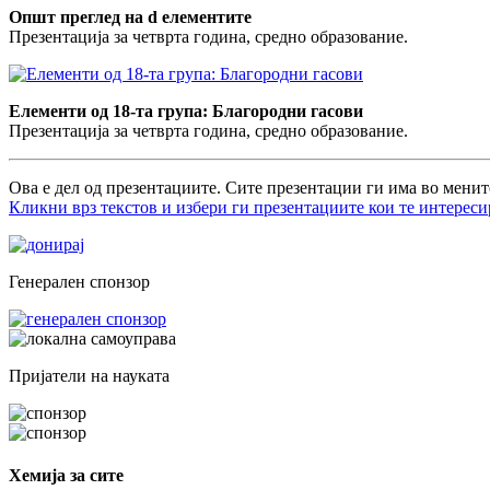
Општ преглед на d елементите
Презентација за четврта година, средно образование.
Елементи од 18-та група: Благородни гасови
Презентација за четврта година, средно образование.
Ова е дел од презентациите. Сите презентации ги има во менит
Кликни врз текстов и избери ги презентациите кои те интереси
Генерален спонзор
Пријатели на науката
Хемија за сите