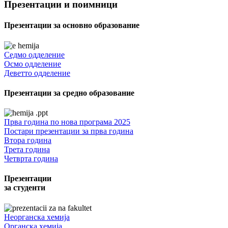
Презентации и поимници
Презентации за основно образование
Седмо одделение
Осмо одделение
Деветто одделение
Презентации за средно образование
Прва година по нова програма 2025
Постари презентации за прва година
Втора година
Трета година
Четврта година
Презентации
за студенти
Неорганска хемија
Органска хемија