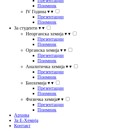
Презентации
Поимник
IV Година
▾
▾
Презентации
Поимник
За студенти
▾
▾
Неорганска хемија
▾
▾
Презентации
Поимник
Органска хемија
▾
▾
Презентации
Поимник
Аналитичка хемија
▾
▾
Презентации
Поимник
Биохемија
▾
▾
Презентации
Поимник
Физичка хемија
▾
▾
Презентации
Поимник
Архива
За Е-Хемија
Контакт