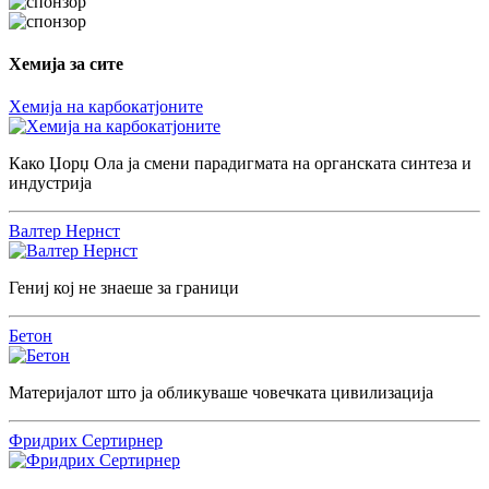
Хемија за сите
Хемија на карбокатјоните
Како Џорџ Ола ја смени парадигмата на органската синтеза и
индустрија
Валтер Нернст
Гениј кој не знаеше за граници
Бетон
Материјалот што ја обликуваше човечката цивилизација
Фридрих Сертирнер