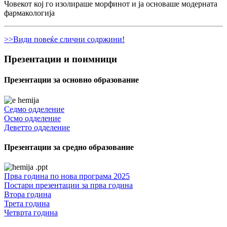
Човекот кој го изолираше морфинот и ја основаше модерната
фармакологија
>>Види повеќе слични содржини!
Презентации и поимници
Презентации за основно образование
Седмо одделение
Осмо одделение
Деветто одделение
Презентации за средно образование
Прва година по нова програма 2025
Постари презентации за прва година
Втора година
Трета година
Четврта година