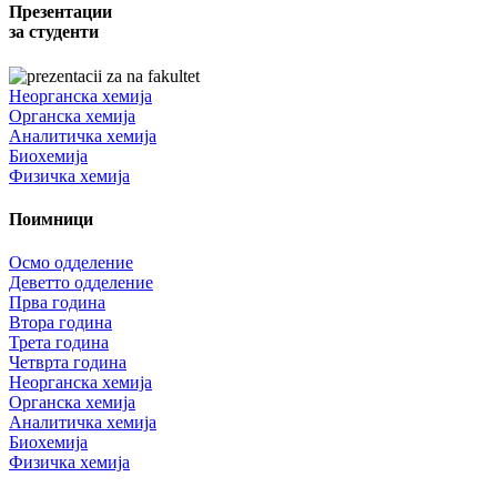
Презентации
за студенти
Неорганска хемија
Органска хемија
Аналитичка хемија
Биохемија
Физичка хемија
Поимници
Осмо одделение
Деветто одделение
Прва година
Втора година
Трета година
Четврта година
Неорганска хемија
Органска хемија
Аналитичка хемија
Биохемија
Физичка хемија