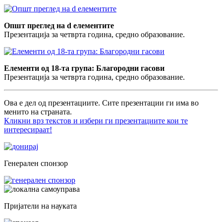
Општ преглед на d елементите
Презентација за четврта година, средно образование.
Елементи од 18-та група: Благородни гасови
Презентација за четврта година, средно образование.
Ова е дел од презентациите. Сите презентации ги има во
менито на страната.
Кликни врз текстов и избери ги презентациите кои те
интересираат!
Генерален спонзор
Пријатели на науката