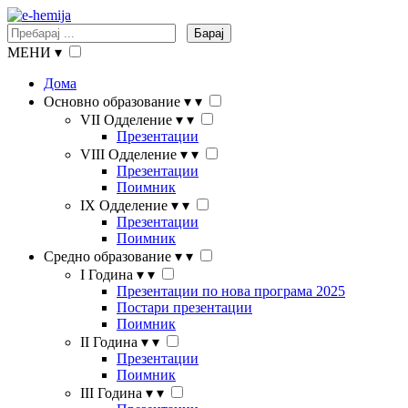
Барај
МЕНИ
▾
Дома
Основно образование
▾
▾
VII Одделение
▾
▾
Презентации
VIII Одделение
▾
▾
Презентации
Поимник
IX Одделение
▾
▾
Презентации
Поимник
Средно образование
▾
▾
I Година
▾
▾
Презентации по нова програма 2025
Постари презентации
Поимник
II Година
▾
▾
Презентации
Поимник
III Година
▾
▾