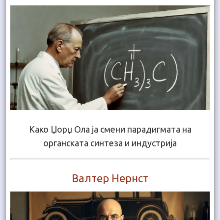
Како Џорџ Ола ја смени парадигмата на
органската синтеза и индустрија
Валтер Нернст