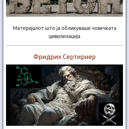
Материјалот што ја обликуваше човечката
цивилизација
Фридрих Сертирнер