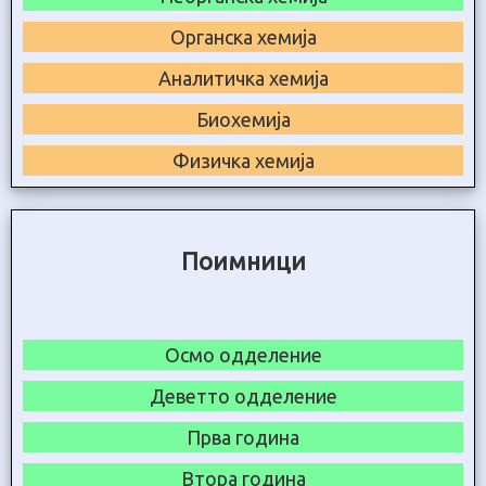
Органска хемија
Аналитичка хемија
Биохемија
Физичка хемија
Поимници
Осмо одделение
Деветто одделение
Прва година
Втора година