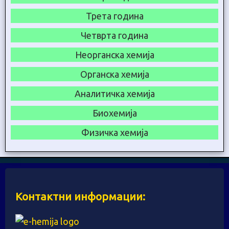
Трета година
Четврта година
Неорганска хемија
Органска хемија
Аналитичка хемија
Биохемија
Физичка хемија
Контактни информации: