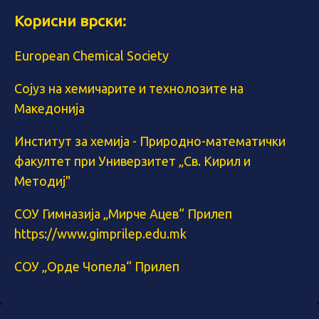
Корисни врски:
European Chemical Society
Сојуз на хемичарите и технолозите на
Македонија
Институт за хемија - Природно-математички
факултет при Универзитет „Св. Кирил и
Методиј"
СОУ Гимназија „Мирче Ацев“ Прилеп
https://www.gimprilep.edu.mk
СОУ „Орде Чопела“ Прилеп