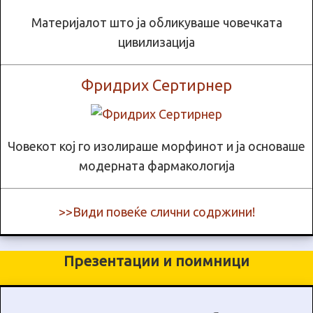
Материјалот што ја обликуваше човечката
цивилизација
Фридрих Сертирнер
Човекот кој го изолираше морфинот и ја основаше
модерната фармакологија
>>Види повеќе слични содржини!
Презентации и поимници