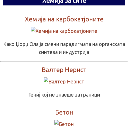
Хемија за сите
Хемија на карбокатјоните
Како Џорџ Ола ја смени парадигмата на органската
синтеза и индустрија
Валтер Нернст
Гениј кој не знаеше за граници
Бетон