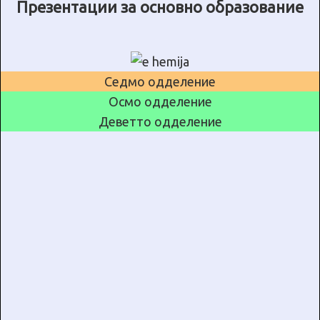
Презентации за основно образование
Седмо одделение
Осмо одделение
Деветто одделение