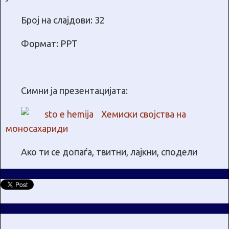
Број на слајдови: 32
Формат: PPT
Симни ја презентацијата:
Хемиски својства на
моносахариди
Ако ти се допаѓа, твитни, лајкни, сподели