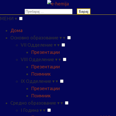
Барај
МЕНИ
▾
Дома
Основно образование
▾
▾
VII Одделение
▾
▾
Презентации
VIII Одделение
▾
▾
Презентации
Поимник
IX Одделение
▾
▾
Презентации
Поимник
Средно образование
▾
▾
I Година
▾
▾