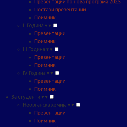
Презентации по нова програма 2025
Постари презентации
Поимник
II Година
▾
▾
Презентации
Поимник
III Година
▾
▾
Презентации
Поимник
IV Година
▾
▾
Презентации
Поимник
За студенти
▾
▾
Неорганска хемија
▾
▾
Презентации
Поимник