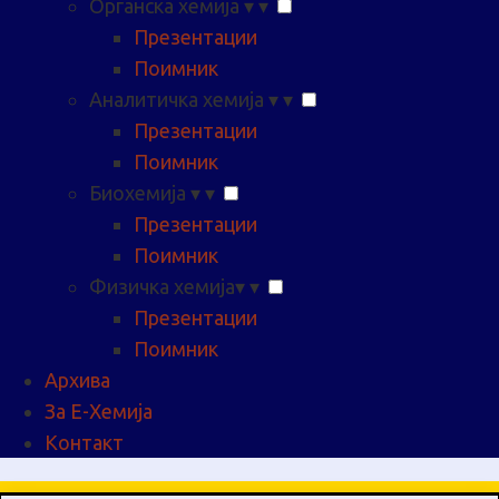
Органска хемија
▾
▾
Презентации
Поимник
Аналитичка хемија
▾
▾
Презентации
Поимник
Биохемија
▾
▾
Презентации
Поимник
Физичка хемија
▾
▾
Презентации
Поимник
Архива
За Е-Хемија
Контакт