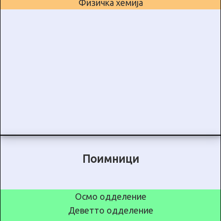
Физичка хемија
Поимници
Осмо одделение
Деветто одделение