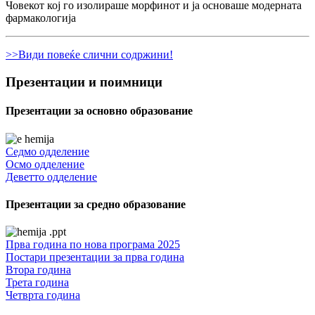
Човекот кој го изолираше морфинот и ја основаше модерната
фармакологија
>>Види повеќе слични содржини!
Презентации и поимници
Презентации за основно образование
Седмо одделение
Осмо одделение
Деветто одделение
Презентации за средно образование
Прва година по нова програма 2025
Постари презентации за прва година
Втора година
Трета година
Четврта година