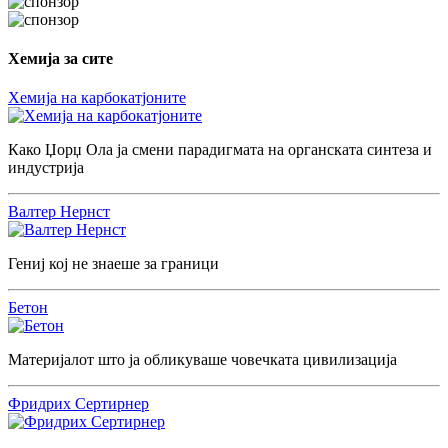
Хемија за сите
Хемија на карбокатјоните
Како Џорџ Ола ја смени парадигмата на органската синтеза и
индустрија
Валтер Нернст
Гениј кој не знаеше за граници
Бетон
Материјалот што ја обликуваше човечката цивилизација
Фридрих Сертирнер