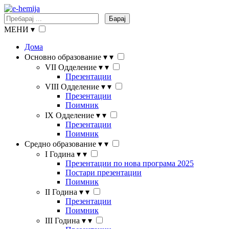
Барај
МЕНИ
▾
Дома
Основно образование
▾
▾
VII Одделение
▾
▾
Презентации
VIII Одделение
▾
▾
Презентации
Поимник
IX Одделение
▾
▾
Презентации
Поимник
Средно образование
▾
▾
I Година
▾
▾
Презентации по нова програма 2025
Постари презентации
Поимник
II Година
▾
▾
Презентации
Поимник
III Година
▾
▾