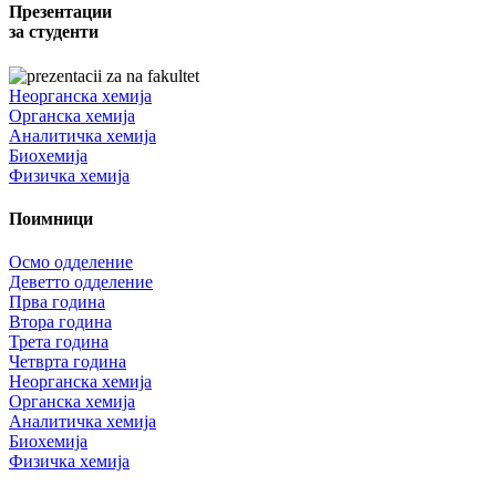
Презентации
за студенти
Неорганска хемија
Органска хемија
Аналитичка хемија
Биохемија
Физичка хемија
Поимници
Осмо одделение
Деветто одделение
Прва година
Втора година
Трета година
Четврта година
Неорганска хемија
Органска хемија
Аналитичка хемија
Биохемија
Физичка хемија