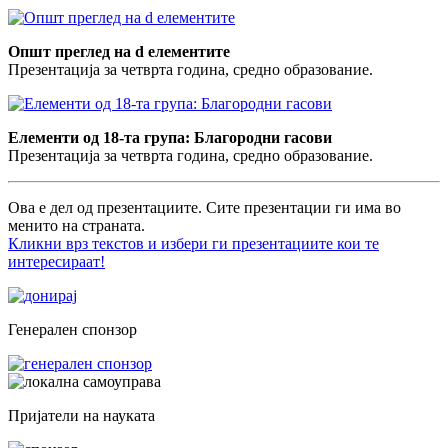
Општ преглед на d елементите
Презентација за четврта година, средно образование.
Елементи од 18-та група: Благородни гасови
Презентација за четврта година, средно образование.
Ова е дел од презентациите. Сите презентации ги има во
менито на страната.
Кликни врз текстов и избери ги презентациите кои те
интересираат!
Генерален спонзор
Пријатели на науката