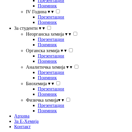
Презентации
Поимник
IV Година
▾
▾
Презентации
Поимник
За студенти
▾
▾
Неорганска хемија
▾
▾
Презентации
Поимник
Органска хемија
▾
▾
Презентации
Поимник
Аналитичка хемија
▾
▾
Презентации
Поимник
Биохемија
▾
▾
Презентации
Поимник
Физичка хемија
▾
▾
Презентации
Поимник
Архива
За Е-Хемија
Контакт