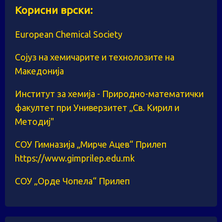
Корисни врски:
European Chemical Society
Сојуз на хемичарите и технолозите на
Македонија
Институт за хемија - Природно-математички
факултет при Универзитет „Св. Кирил и
Методиј"
СОУ Гимназија „Мирче Ацев“ Прилеп
https://www.gimprilep.edu.mk
СОУ „Орде Чопела“ Прилеп