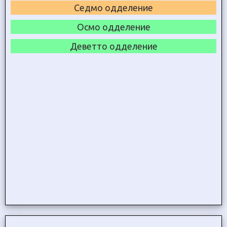
Седмо одделение
Осмо одделение
Деветто одделение