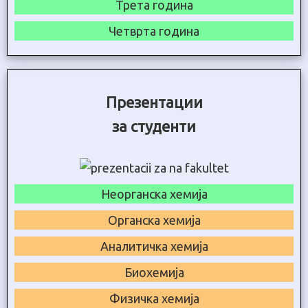
Трета година
Четврта година
Презентации
за студенти
Неорганска хемија
Органска хемија
Аналитичка хемија
Биохемија
Физичка хемија