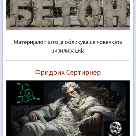
Материјалот што ја обликуваше човечката
цивилизација
Фридрих Сертирнер