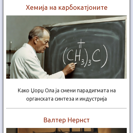
Хемија на карбокатјоните
Како Џорџ Ола ја смени парадигмата на
органската синтеза и индустрија
Валтер Нернст