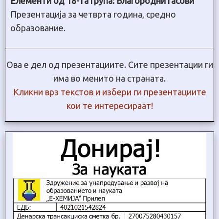
Елементи од 18-та група: Благородни гасови
Презентација за четврта година, средно
образование.
Ова е дел од презентациите. Сите презентации ги
има во менито на страната.
Кликни врз текстов и избери ги презентациите
кои те интересираат!