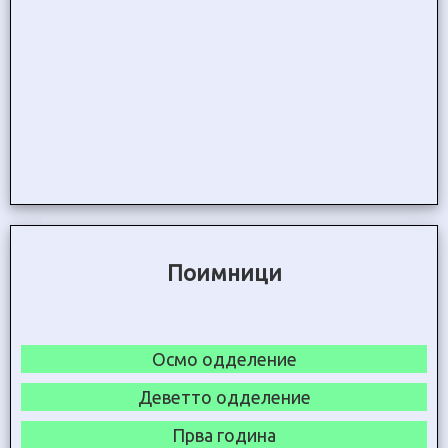
Поимници
Осмо одделение
Деветто одделение
Прва година