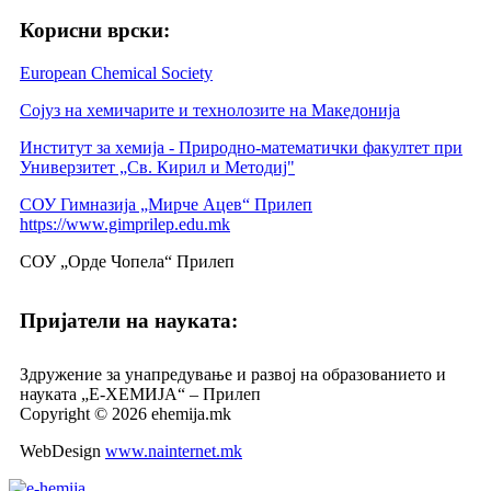
Корисни врски:
European Chemical Society
Сојуз на хемичарите и технолозите на Македонија
Институт за хемија - Природно-математички факултет при
Универзитет „Св. Кирил и Методиј"
СОУ Гимназија „Мирче Ацев“ Прилеп
https://www.gimprilep.edu.mk
СОУ „Орде Чопела“ Прилеп
Пријатели на науката:
Здружение за унапредување и развој на образованието и
науката „Е-ХЕМИЈА“ – Прилеп
Copyright © 2026 ehemija.mk
WebDesign
www.nainternet.mk