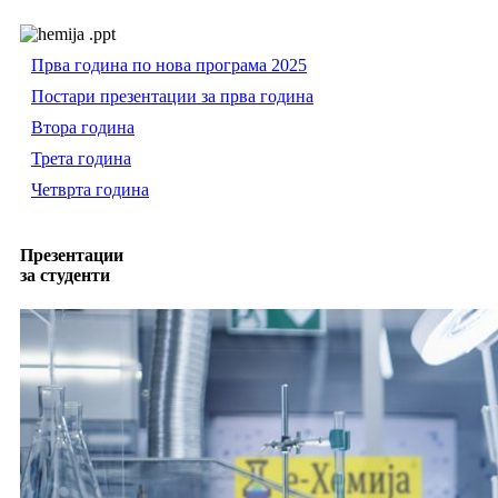
Прва година по нова програма 2025
Постари презентации за прва година
Втора година
Трета година
Четврта година
Презентации
за студенти