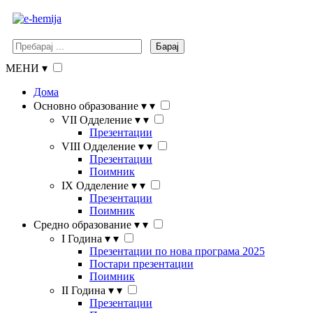
Барај
МЕНИ
▾
Дома
Основно образование
▾
▾
VII Одделение
▾
▾
Презентации
VIII Одделение
▾
▾
Презентации
Поимник
IX Одделение
▾
▾
Презентации
Поимник
Средно образование
▾
▾
I Година
▾
▾
Презентации по нова програма 2025
Постари презентации
Поимник
II Година
▾
▾
Презентации