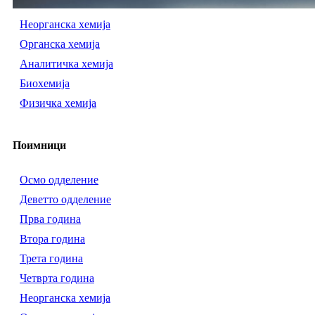
Неорганска хемија
Органска хемија
Аналитичка хемија
Биохемија
Физичка хемија
Поимници
Осмо одделение
Деветто одделение
Прва година
Втора година
Трета година
Четврта година
Неорганска хемија