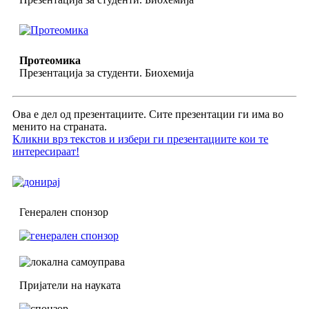
Протеомика
Презентација за студенти. Биохемија
Ова е дел од презентациите. Сите презентации ги има во
менито на страната.
Кликни врз текстов и избери ги презентациите кои те
интересираат!
Генерален спонзор
Пријатели на науката