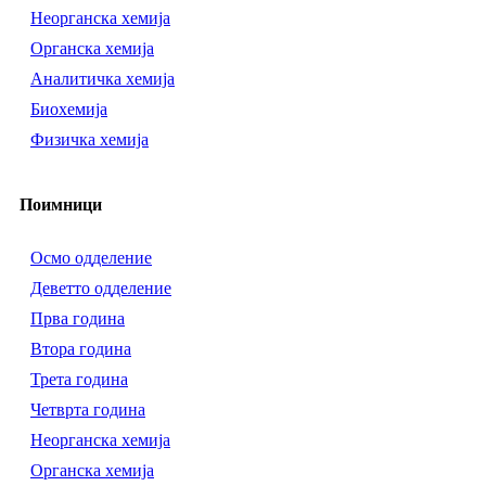
Неорганска хемија
Органска хемија
Аналитичка хемија
Биохемија
Физичка хемија
Поимници
Осмо одделение
Деветто одделение
Прва година
Втора година
Трета година
Четврта година
Неорганска хемија
Органска хемија