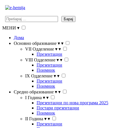
Барај
МЕНИ
▾
Дома
Основно образование
▾
▾
VII Одделение
▾
▾
Презентации
VIII Одделение
▾
▾
Презентации
Поимник
IX Одделение
▾
▾
Презентации
Поимник
Средно образование
▾
▾
I Година
▾
▾
Презентации по нова програма 2025
Постари презентации
Поимник
II Година
▾
▾
Презентации