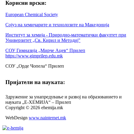
Корисни врски:
European Chemical Society
Сојуз на хемичарите и технолозите на Македонија
Институт за хемија - Природно-математички факултет при
Универзитет „Св. Кирил и Методиј"
СОУ Гимназија „Мирче Ацев“ Прилеп
https://www.gimprilep.edu.mk
СОУ „Орде Чопела“ Прилеп
Пријатели на науката:
Здружение за унапредување и развој на образованието и
науката „Е-ХЕМИЈА“ – Прилеп
Copyright © 2026 ehemija.mk
WebDesign
www.nainternet.mk