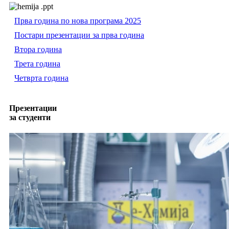
Прва година по нова програма 2025
Постари презентации за прва година
Втора година
Трета година
Четврта година
Презентации
за студенти