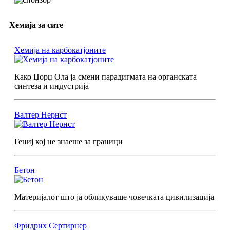
Хемија за сите
Хемија на карбокатјоните
Како Џорџ Ола ја смени парадигмата на органската
синтеза и индустрија
Валтер Нернст
Гениј кој не знаеше за граници
Бетон
Материјалот што ја обликуваше човечката цивилизација
Фридрих Сертирнер