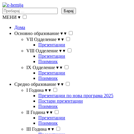
Барај
МЕНИ
▾
Дома
Основно образование
▾
▾
VII Одделение
▾
▾
Презентации
VIII Одделение
▾
▾
Презентации
Поимник
IX Одделение
▾
▾
Презентации
Поимник
Средно образование
▾
▾
I Година
▾
▾
Презентации по нова програма 2025
Постари презентации
Поимник
II Година
▾
▾
Презентации
Поимник
III Година
▾
▾