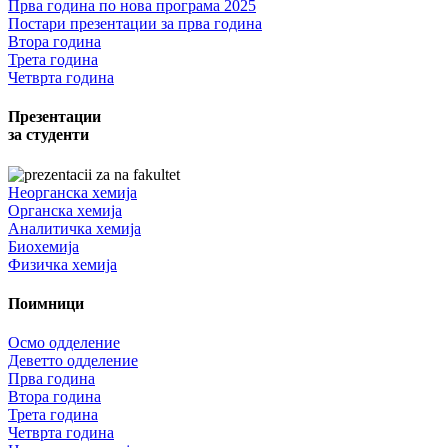
Прва година по нова програма 2025
Постари презентации за прва година
Втора година
Трета година
Четврта година
Презентации
за студенти
Неорганска хемија
Органска хемија
Аналитичка хемија
Биохемија
Физичка хемија
Поимници
Осмо одделение
Деветто одделение
Прва година
Втора година
Трета година
Четврта година