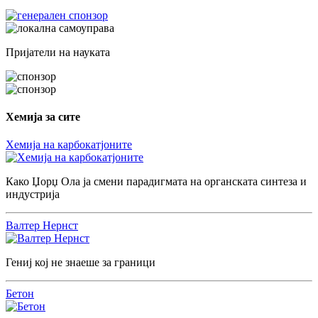
Пријатели на науката
Хемија за сите
Хемија на карбокатјоните
Како Џорџ Ола ја смени парадигмата на органската синтеза и
индустрија
Валтер Нернст
Гениј кој не знаеше за граници
Бетон