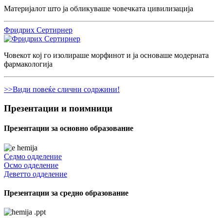
Материјалот што ја обликуваше човечката цивилизација
Фридрих Сертирнер
Човекот кој го изолираше морфинот и ја основаше модерната
фармакологија
>>Види повеќе слични содржини!
Презентации и поимници
Презентации за основно образование
Седмо одделение
Осмо одделение
Деветто одделение
Презентации за средно образование