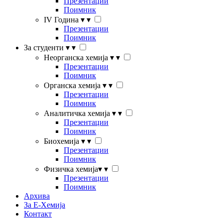
Презентации
Поимник
IV Година
▾
▾
Презентации
Поимник
За студенти
▾
▾
Неорганска хемија
▾
▾
Презентации
Поимник
Органска хемија
▾
▾
Презентации
Поимник
Аналитичка хемија
▾
▾
Презентации
Поимник
Биохемија
▾
▾
Презентации
Поимник
Физичка хемија
▾
▾
Презентации
Поимник
Архива
За Е-Хемија
Контакт