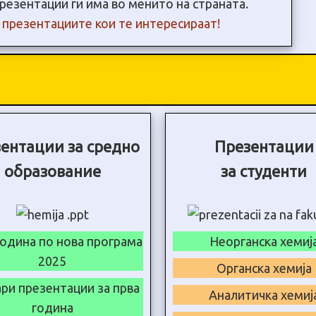
резентации ги има во менито на страната.
и презентациите кои те интересираат!
ентации за средно
Презентации
образование
за студенти
година по нова програма
Неорганска хемиј
2025
Органска хемија
ри презентации за прва
Аналитичка хемиј
година