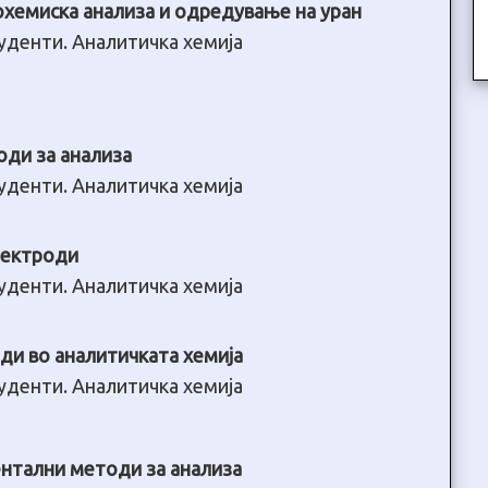
хемиска анализа и одредување на уран
туденти. Аналитичка хемија
ди за анализа
туденти. Аналитичка хемија
лектроди
туденти. Аналитичка хемија
ди во аналитичката хемија
туденти. Аналитичка хемија
нтални методи за анализа