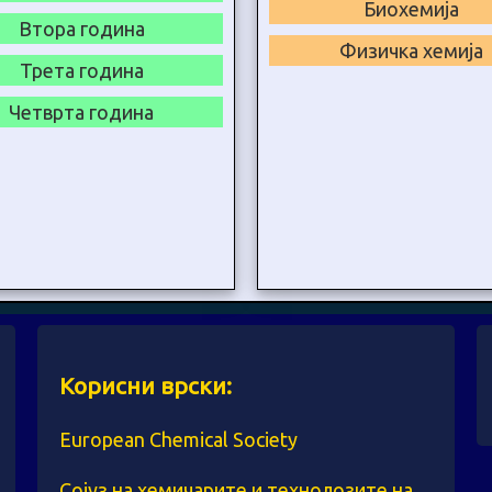
Биохемија
Втора година
Физичка хемија
Трета година
Четврта година
Корисни врски:
European Chemical Society
Сојуз на хемичарите и технолозите на