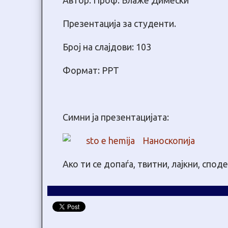
Автор: Проф. Блаже Димески
Презентација за студенти.
Број на слајдови: 103
Формат: PPT
Симни ја презентацијата:
Наноскопија
Ако ти се допаѓа, твитни, лајкни, спод