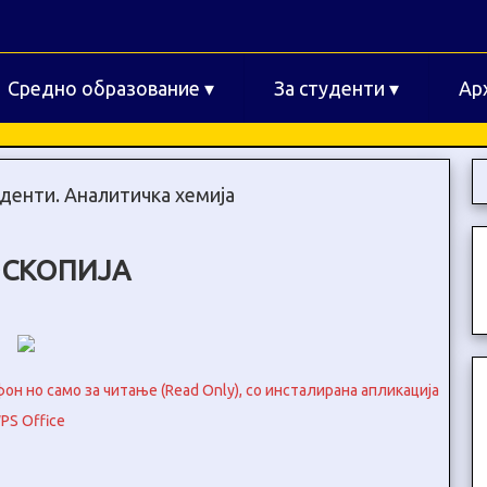
Средно образование
▾
За студенти
▾
Ар
уденти. Аналитичка хемија
СКОПИЈА
н но само за читање (Read Only), со инсталирана апликација
PS Office