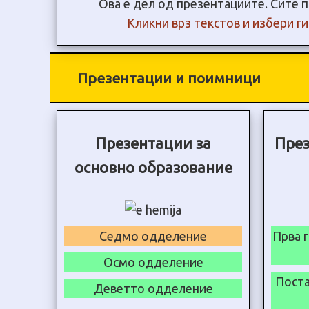
Ова е дел од презентациите. Сите п
Кликни врз текстов и избери г
Презентации и поимници
Презентации за
През
основно образование
Седмо одделение
Прва 
Осмо одделение
Поста
Деветто одделение