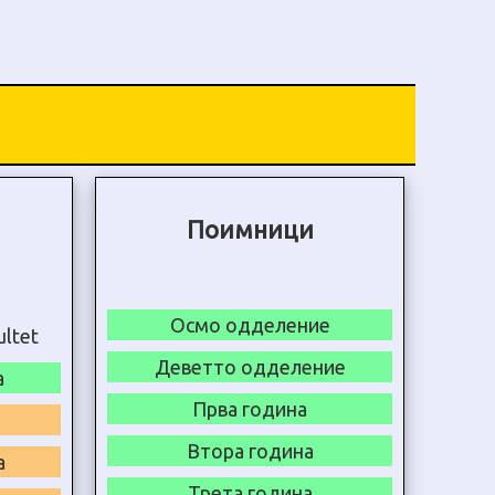
Поимници
Осмо одделение
Деветто одделение
а
Прва година
Втора година
а
Трета година