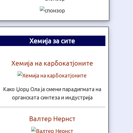
Хемија за сите
Хемија на карбокатјоните
Како Џорџ Ола ја смени парадигмата на
органската синтеза и индустрија
Валтер Нернст