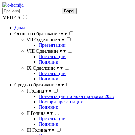
Барај
МЕНИ
▾
Дома
Основно образование
▾
▾
VII Одделение
▾
▾
Презентации
VIII Одделение
▾
▾
Презентации
Поимник
IX Одделение
▾
▾
Презентации
Поимник
Средно образование
▾
▾
I Година
▾
▾
Презентации по нова програма 2025
Постари презентации
Поимник
II Година
▾
▾
Презентации
Поимник
III Година
▾
▾