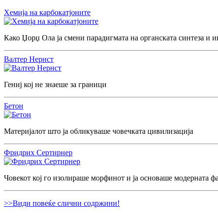
Хемија на карбокатјоните
Како Џорџ Ола ја смени парадигмата на органската синтеза и и
Валтер Нернст
Гениј кој не знаеше за граници
Бетон
Материјалот што ја обликуваше човечката цивилизација
Фридрих Сертирнер
Човекот кој го изолираше морфинот и ја основаше модерната ф
>>Види повеќе слични содржини!