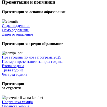
Презентации и поимници
Презентации за основно образование
Седмо одделение
Осмо одделение
Деветто одделение
Презентации за средно образование
Прва година по нова програма 2025
Постари презентации за прва година
Втора година
Трета година
Четврта година
Презентации
за студенти
Неорганска хемија
Органска хемија