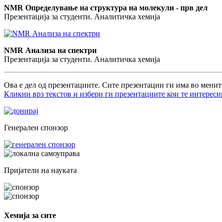
NMR Определување на структура на молекули - прв дел
Презентација за студенти. Аналитичка хемија
NMR Анализа на спектри
Презентација за студенти. Аналитичка хемија
Ова е дел од презентациите. Сите презентации ги има во менит
Кликни врз текстов и избери ги презентациите кои те интереси
Генерален спонзор
Пријатели на науката
Хемија за сите