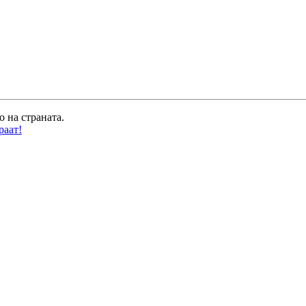
о на страната.
раат!