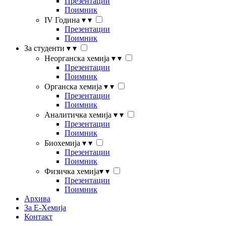
Презентации
Поимник
IV Година
▾
▾
Презентации
Поимник
За студенти
▾
▾
Неорганска хемија
▾
▾
Презентации
Поимник
Органска хемија
▾
▾
Презентации
Поимник
Аналитичка хемија
▾
▾
Презентации
Поимник
Биохемија
▾
▾
Презентации
Поимник
Физичка хемија
▾
▾
Презентации
Поимник
Архива
За Е-Хемија
Контакт