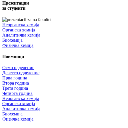
Презентации
за студенти
Неорганска хемија
Органска хемија
Аналитичка хемија
Биохемија
Физичка хемија
Поимници
Осмо одделение
Деветто одделение
Прва година
Втора година
Трета година
Четврта година
Неорганска хемија
Органска хемија
Аналитичка хемија
Биохемија
Физичка хемија