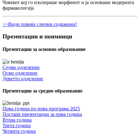
Човекот кој го изолираше морфинот и ја основаше модерната
фармакологија
>>Види повеќе слични содржини!
Презентации и поимници
Презентации за основно образование
Седмо одделение
Осмо одделение
Деветто одделение
Презентации за средно образование
Прва година по нова програма 2025
Постари презентации за прва година
Втора година
Трета година
Четврта година