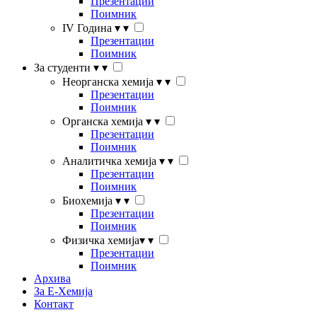
Презентации
Поимник
IV Година
▾
▾
Презентации
Поимник
За студенти
▾
▾
Неорганска хемија
▾
▾
Презентации
Поимник
Органска хемија
▾
▾
Презентации
Поимник
Аналитичка хемија
▾
▾
Презентации
Поимник
Биохемија
▾
▾
Презентации
Поимник
Физичка хемија
▾
▾
Презентации
Поимник
Архива
За Е-Хемија
Контакт