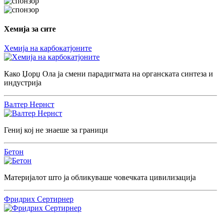
Хемија за сите
Хемија на карбокатјоните
Како Џорџ Ола ја смени парадигмата на органската синтеза и
индустрија
Валтер Нернст
Гениј кој не знаеше за граници
Бетон
Материјалот што ја обликуваше човечката цивилизација
Фридрих Сертирнер