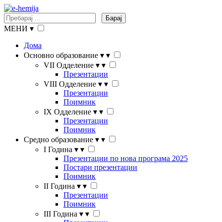
Барај
МЕНИ
▾
Дома
Основно образование
▾
▾
VII Одделение
▾
▾
Презентации
VIII Одделение
▾
▾
Презентации
Поимник
IX Одделение
▾
▾
Презентации
Поимник
Средно образование
▾
▾
I Година
▾
▾
Презентации по нова програма 2025
Постари презентации
Поимник
II Година
▾
▾
Презентации
Поимник
III Година
▾
▾