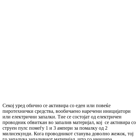
Секој уред обично се активира со еден или повеќе
пиротехнички средства, вообичаено наречени иницијатори
или електрични запалки. Тие се состојат од електричен
проводник обвиткан во запалив материјал, кој се активира со
струен пулс помеѓу 1 и 3 ампери за помалку од 2
милисекунди. Кога проводникот станува доволно жежок, тој
го запалува запаливиот материјал, што го иницира