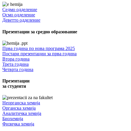
Седмо одделение
Осмо одделение
Деветто одделение
Презентации за средно образование
Прва година по нова програма 2025
Постари презентации за прва година
Втора година
Трета година
Четврта година
Презентации
за студенти
Неорганска хемија
Органска хемија
Аналитичка хемија
Биохемија
Физичка хемија