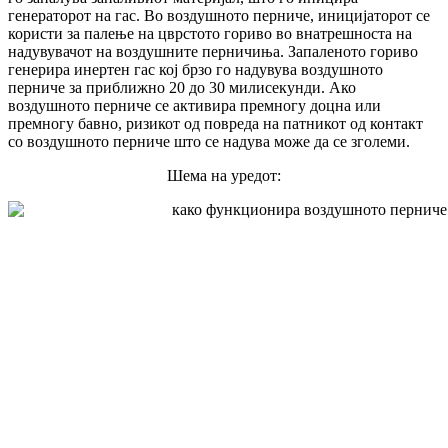
генераторот на гас. Во воздушното перниче, иницијаторот се
користи за палење на цврстото гориво во внатрешноста на
надувувачот на воздушните перничиња. Запаленото гориво
генерира инертен гас кој брзо го надувува воздушното
перниче за приближно 20 до 30 милисекунди. Ако
воздушното перниче се активира премногу доцна или
премногу бавно, ризикот од повреда на патникот од контакт
со воздушното перниче што се надува може да се зголеми.
Шема на уредот: