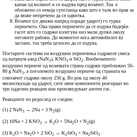
капак од воланот и се надува пред возачот. Тоа е
обложено со некоја супстанца како што е талк во прав за
да може непречено да се одвитка.
Возачот (се движи напред поради ударот) го турка
перничето. Ова прави перничето да се издува бидејќи
гасот што го содржи излегува низ мали дупки околу
неговите рабови. До моментот кога автомобилот ќе
застане, тоа треба целосно да се издува.
Постарите системи на воздушни перничиња содржеле смеса
од натриум азид (NaN
), KNO
и SiO
. Вообичаеното
3
3
2
воздушно перниче од возачката страна содржи приближно 50–
80 g NaN
, а поголемото воздушно перниче од страната на
3
совозачот содржи околу 250 g. Во рок од околу 40
милисекунди од ударот, сите овие компоненти реагираат во
три одделни реакции кои произведуваат азотен гас.
Реакциите по редослед се следни:
(1) 2 NaN
→ 2Na + 3 N
(g)
3
2
(2) 10Na + 2 KNO
→ K
O + 5Na
O + N
(g)
3
2
2
2
(3) K
O + Na
O + 2 SiO
→ K
SiO
+ Na
SiO
2
2
2
2
3
2
3