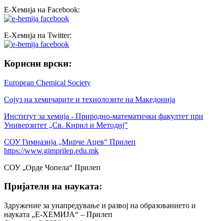
Е-Хемија на Facebook:
Е-Хемија на Twitter:
Корисни врски:
European Chemical Society
Сојуз на хемичарите и технолозите на Македонија
Институт за хемија - Природно-математички факултет при
Универзитет „Св. Кирил и Методиј"
СОУ Гимназија „Мирче Ацев“ Прилеп
https://www.gimprilep.edu.mk
СОУ „Орде Чопела“ Прилеп
Пријатели на науката:
Здружение за унапредување и развој на образованието и
науката „Е-ХЕМИЈА“ – Прилеп