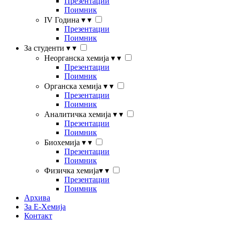
Презентации
Поимник
IV Година
▾
▾
Презентации
Поимник
За студенти
▾
▾
Неорганска хемија
▾
▾
Презентации
Поимник
Органска хемија
▾
▾
Презентации
Поимник
Аналитичка хемија
▾
▾
Презентации
Поимник
Биохемија
▾
▾
Презентации
Поимник
Физичка хемија
▾
▾
Презентации
Поимник
Архива
За Е-Хемија
Контакт