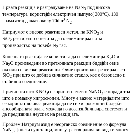
Првата реакција е разградување на NaN
под висока
3
температура користејќи електричен импулс( 300°C). 130
3
грама азид даваат околу 70dm
N
2
Натриумот е високо реактивен метал, па KNO
и
3
SiO
реагираат со него за да го елиминираат и за
2
производство на повеќе N
гас.
2
Конечната реакција се користи за да се елиминира K
O и
2
Na
O произведени во претходната реакции бидејќи овие
2
оксиди се високо реактивни. Овие производи реагираат со
SiO
при што се добива силикатно стакло, кое е безопасно и
2
стабилно соединение.
Причината што KNO
се користи наместо NaNO
е поради тоа
3
3
што е помалку хигроскопен. Многу е важно материјалите што
се користат во оваа реакција да не се хигроскопни бидејќи
апсорбираната влага може да го десензибилизира системот и
да предизвика неуспех на реакцијата.
Проблем:Натриум азид е неорганско соединение со формула
NaN
, јонска супстанца, многу растворлива во вода и многу
3