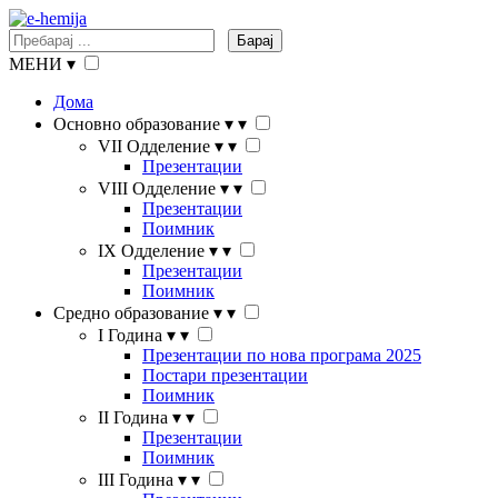
Барај
МЕНИ
▾
Дома
Основно образование
▾
▾
VII Одделение
▾
▾
Презентации
VIII Одделение
▾
▾
Презентации
Поимник
IX Одделение
▾
▾
Презентации
Поимник
Средно образование
▾
▾
I Година
▾
▾
Презентации по нова програма 2025
Постари презентации
Поимник
II Година
▾
▾
Презентации
Поимник
III Година
▾
▾