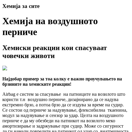
Хемија за сите
Хемија на воздушното
перниче
Хемиски реакции кои спасуваат
човечки животи
Најдобар пример за тоа колку е важно проучувањето на
брзините на хемиските реакции!
Airbag е систем за спасување на патниците на возилото што
користи т.н воздушно перниче, дизајнирано да се надува
екстремно брзо, а потоа брзо да се издува за време на судир.
Се состои од перниче за надувување, флексибилна ткаенина,
модул за надувување и сензор за удар. Целта на воздушното
перниче е да му обезбеди на патникот на возилото меко
амортизирање и задржување при судир. Може со сигурност
да ги намали повредите на патникот од удар со внатрешноста