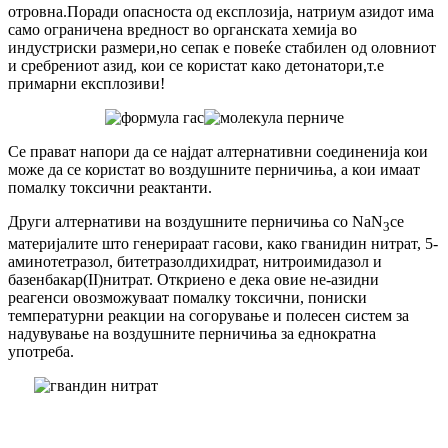
отровна.Поради опасноста од експлозија, натриум азидот има
само ограничена вредност во органската хемија во
индустриски размери,но сепак е повеќе стабилен од оловниот
и сребрениот азид, кои се користат како детонатори,т.е
примарни експлозиви!
Се прават напори да се најдат алтернативни соединенија кои
може да се користат во воздушните перничиња, a кои имаат
помалку токсични реактанти.
Други алтернативи на воздушните перничиња со NaN
се
3
материјалите што генерираат гасови, како гванидин нитрат, 5-
аминотетразол, битетразолдихидрат, нитроимидазол и
базенбакар(II)нитрат. Откриено е дека овие не-азидни
реагенси овозможуваат помалку токсични, пониски
температурни реакции на согорување и полесен систем за
надувување на воздушните перничиња за еднократна
употреба.