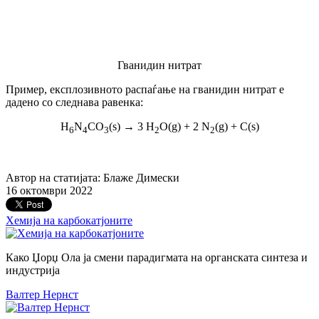
Гванидин нитрат
Пример, експлозивното распаѓање на гванидин нитрат е
дадено со следнава равенка:
H
N
CO
(s) → 3 H
O(g) + 2 N
(g) + C(s)
6
4
3
2
2
Автор на статијата: Блаже Димески
16 октомври 2022
Хемија на карбокатјоните
Како Џорџ Ола ја смени парадигмата на органската синтеза и
индустрија
Валтер Нернст