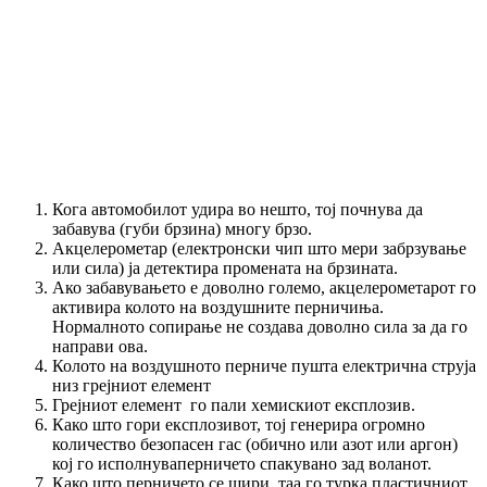
Кога автомобилот удира во нешто, тој почнува да
забавува (губи брзина) многу брзо.
Акцелерометар (електронски чип што мери забрзување
или сила) ја детектира промената на брзината.
Ако забавувањето е доволно големо, акцелерометарот го
активира колото на воздушните перничиња.
Нормалното сопирање не создава доволно сила за да го
направи ова.
Колото на воздушното перниче пушта електрична струја
низ грејниот елемент
Грејниот елемент го пали хемискиот експлозив.
Како што гори експлозивот, тој генерира огромно
количество безопасен гас (обично или азот или аргон)
кој го исполнуваперничето спакувано зад воланот.
Како што перничето се шири, таа го турка пластичниот