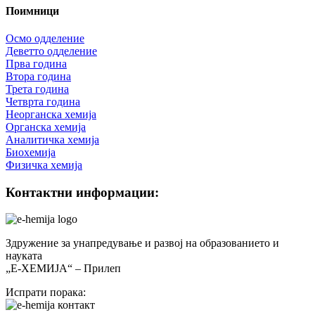
Поимници
Осмо одделение
Деветто одделение
Прва година
Втора година
Трета година
Четврта година
Неорганска хемија
Органска хемија
Аналитичка хемија
Биохемија
Физичка хемија
Контактни информации:
Здружение за унапредување и развој на образованието и
науката
„Е-ХЕМИЈА“ – Прилеп
Испрати порака: