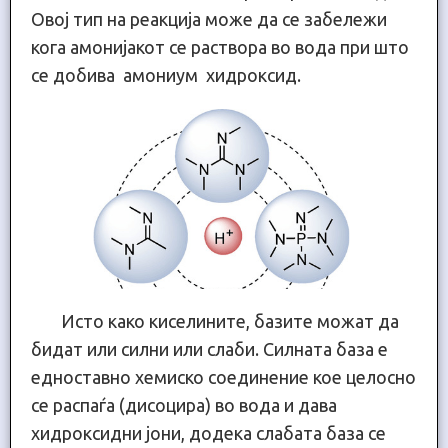
Овој тип на реакција може да се забележи
кога амонијакот се раствора во вода при што
се добива амониум хидроксид.
Исто како киселините, базите можат да
бидат или силни или слаби. Силната база е
едноставно хемиско соединение кое целосно
се распаѓа (дисоцира) во вода и дава
хидроксидни јони, додека слабата база се