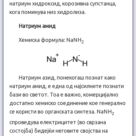
натриум хидроксид, корозивна супстанца,
кога поминува низ хидролиза.
Натриум амид
Хемиска формула: NaNH
2
Натриум азид, понекогаш познат како
натриум амид, е една од најсилните познати
бази во светот. Тоа е важно, комерцијално
достапно хемиско соединение кое генерално
се користи во органската синтеза. NaNH
2
спроведува електрицитет (во сврзана
состојба) бидејќи неговите својства на