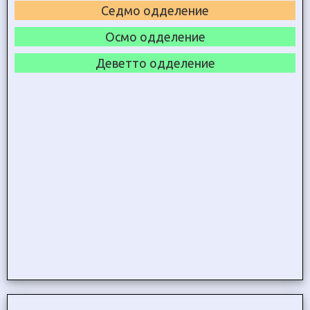
Седмо одделение
Осмо одделение
Деветто одделение