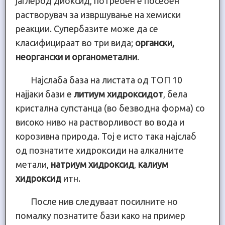
јаглерод диоксид, потребен е посебен
растворувач за извршување на хемиски
реакции. Супербазите може да се
класифицираат во три вида;
органски,
неоргански и органометални
.
Најслаба база на листата од ТОП 10
најјаки бази е
литиум хидроксидот
, бела
кристална супстанца (во безводна форма) со
високо ниво на растворливост во вода и
корозивна природа. Тој е исто така најслаб
од познатите хидроксиди на алкалните
метали,
натриум хидроксид
,
калиум
хидроксид
итн.
После нив следуваат посилните но
помалку познатите бази како на пример