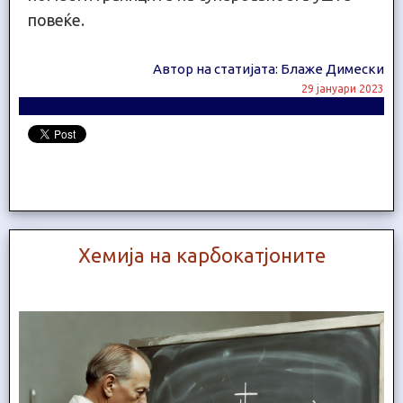
повеќе.
Автор на статијата: Блаже Димески
29 јануари 2023
Хемија на карбокатјоните