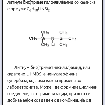
литиум бис(триметилсилил)амид
со хемиска
формула: C
H
LiNSi
.
6
18
2
Литиум бис(триметилсилил)амид, или
скратено LiHMDS, е ненуклеофилна
супербаза, која има важна примена во
лабораториите. Може да формира циклични
соединенија со тримеризација, при што се
добива анјон создаден од комбинација од