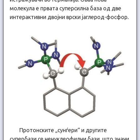
молекула е првата суперсилна база од две
интерактивни двојни врски јаглерод-фосфор.
Протонските „сунѓери“ и другите
супербази се ненуклеофилни бази, што значи