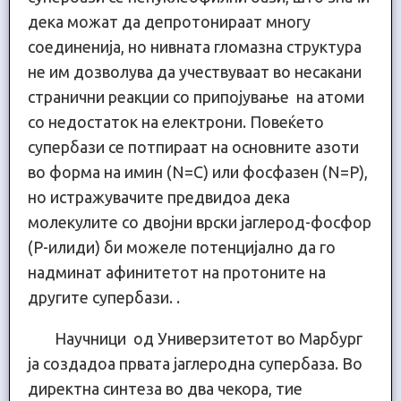
дека можат да депротонираат многу
соединенија, но нивната гломазна структура
не им дозволува да учествуваат во несакани
странични реакции со припојување на атоми
со недостаток на електрони. Повеќето
супербази се потпираат на основните азоти
во форма на имин (N=C) или фосфазен (N=P),
но истражувачите предвидоа дека
молекулите со двојни врски јаглерод-фосфор
(P-илиди) би можеле потенцијално да го
надминат афинитетот на протоните на
другите супербази. .
Научници од Универзитетот во Марбург
ја создадоа првата јаглеродна супербаза. Во
директна синтеза во два чекора, тие