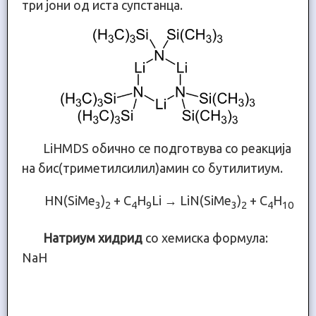
три јони од иста супстанца.
LiHMDS обично се подготвува со реакција
на бис(триметилсилил)амин со бутилитиум.
HN(SiMe
)
+ C
H
Li → LiN(SiMe
)
+ C
H
3
2
4
9
3
2
4
10
Натриум хидрид
со хемиска формула:
NaH