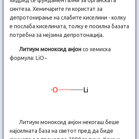
синтеза. Хемичарите ги користат за
депротонирање на слабите киселини - колку
е послаба киселината, толку е посилна базата
потребна за нејзина депротонација.
Литиум моноксид анјон
со хемиска
формула: LiO−
Литиум моноксид анјон некогаш беше
најсилната база на светот пред да биде