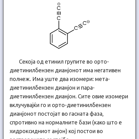
Секоја од етинил групите во орто-
диетинилбензен дианјонот има негативен
полнеж. Има уште два изомери: мета-
диетинилбензен дианјон и пара-
диетинилбензен дианјон. Сите овие изомери
вклучувајќи го и орто-диетинилбензен
дианјонот постојат во гасната фаза,
спротивно на нормалните бази (како што е
хидроксидниот анјон) кој постои во