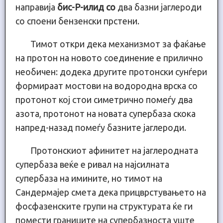
направија
бис-Р-илид со
два базни јаглероди
со споени бензенски прстени.
Тимот откри дека механизмот за фаќање
на протон на новото соединение е прилично
необичен: додека другите протонски сунѓери
формираат мостови на водородна врска со
протонот кој стои симетрично помеѓу два
азота, протонот на новата супербаза скока
напред-назад помеѓу базните јаглероди.
Протонскиот афинитет на јаглеродната
супербаза веќе е ривал на најсилната
супербаза на имините, но тимот на
Сандермајер смета дека прицврстувањето на
фосфазенските групи на структурата ќе ги
помести границите на супербазноста уште