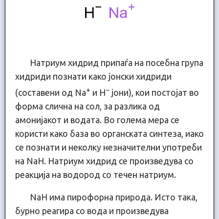
Натриум хидрид припаѓа на посебна група
хидриди познати како јонски хидриди
+
−
(составени од Na
и H
јони), кои постојат во
форма слична на сол, за разлика од
амонијакот и водата. Во голема мера се
користи како база во органската синтеза, иако
се познати и неколку незначителни употреби
на NaH. Натриум хидрид се произведува со
реакција на водород со течен натриум.
NaH има пирофорна природа. Исто така,
бурно реагира со вода и произведува