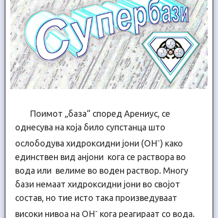
Поимот „база“ според Арениус, се
однесува на која било супстанца што
-
ослободува хидроксидни јони (OH
) како
единствен вид анјони кога се раствора во
вода или велиме во воден раствор. Многу
бази немаат хидроксидни јони во својот
состав, но тие исто така произведуваат
-
високи нивоа на OH
кога реагираат со вода.