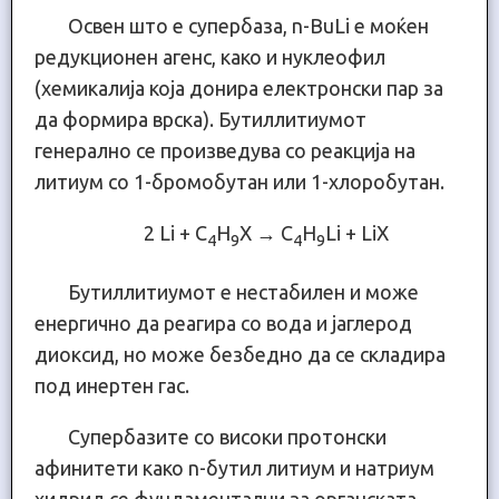
Освен што е супербаза, n-BuLi е моќен
редукционен агенс, како и нуклеофил
(хемикалија која донира електронски пар за
да формира врска). Бутиллитиумот
генерално се произведува со реакција на
литиум со 1-бромобутан или 1-хлоробутан.
2 Li + C
H
X → C
H
Li + LiX
4
9
4
9
Бутиллитиумот е нестабилен и може
енергично да реагира со вода и јаглерод
диоксид, но може безбедно да се складира
под инертен гас.
Супербазите со високи протонски
афинитети како n-бутил литиум и натриум
хидрид се фундаментални за органската