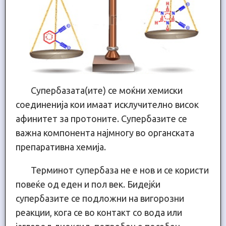
Супербазата(ите) се моќни хемиски
соединенија кои имаат исклучително висок
афинитет за протоните. Супербазите се
важна компонента најмногу во органската
препаративна хемија.
Терминот супербаза не е нов и се користи
повеќе од еден и пол век. Бидејќи
супербазите се подложни на вигорозни
реакции, кога се во контакт со вода или