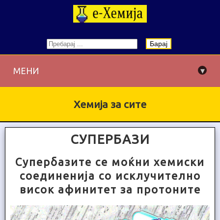
Барај
▾
МЕНИ
Хемија за сите
СУПЕРБАЗИ
Супербазите се моќни хемиски
соединенија со исклучително
висок афинитет за протоните