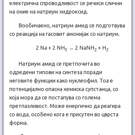
електрична спроводливост се речиси слични
на оние на натриум хидроксид.
Вообичаено, натриум амид се подготвува
со реакција на гасовит амонијак со натриум.
2 Na + 2 NH
→ 2 NaNH
+ H
3
2
2
Натриум амид се претпочита во
одредени типови на синтеза поради
неговите функции како нуклеофил. Тоа е
потенцијално опасна хемиска супстанца, со
која мора да се постапува со голема
претпазливост. Може енергично да реагира
со вода, особено кога е присутен во цврста
форма.