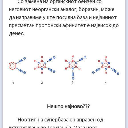
Со замена на органскиот бензен со
неговиот неоргански аналог, боразин, може
да направиме уште посилна база и нејзиниот
пресметан протонски афинитет е највисок до
денес.
Нешто најново???
Нов тип на супербаза е направен од
истражувачи во Германија. Оваа нова