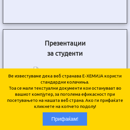
Презентации
за студенти
Ве известуваме дека веб странава Е-ХЕМИЈА користи
Неорганска хемија
стандардни колачиња.
Тоа се мали текстуални документи кои остануваат во
Органска хемија
вашиот компјутер, за поголема ефикасност при
посетувањето на нашата веб страна. Ако ги прифаќате
Аналитичка хемија
кликнете на копчето подолу!
Биохемија
Прифаќам!
Физичка хемија