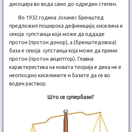
дисоцира во вода само до одреден степен.
Во 1932 година Јоханес Бренштед
предложил поширока дефиниција; киселина е
секоја супстанца која може да оддаде
протон (протон донор), а (бренштедовска)
база е секоја супстанца која може да прими
протон (протон акцептор). Главна
карактеристика на новата теорија е дека не е
неопходно киселините и базите да се во
воден раствор.
Што се супербази?