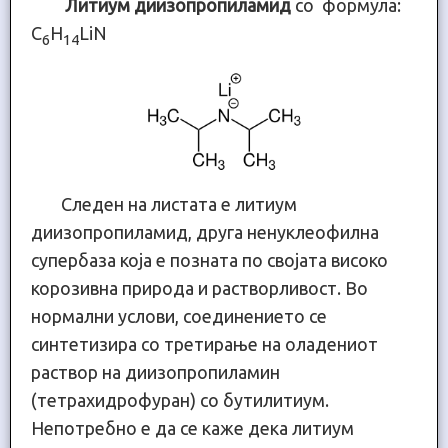
Литиум диизопропиламид
со формула:
C
H
LiN
6
14
Следен на листата е литиум
диизопропиламид, друга ненуклеофилна
супербаза која е позната по својата високо
корозивна природа и растворливост. Во
нормални услови, соединението се
синтетизира со третирање на оладениот
раствор на диизопропиламин
(тетрахидрофуран) со бутилитиум.
Непотребно е да се каже дека литиум