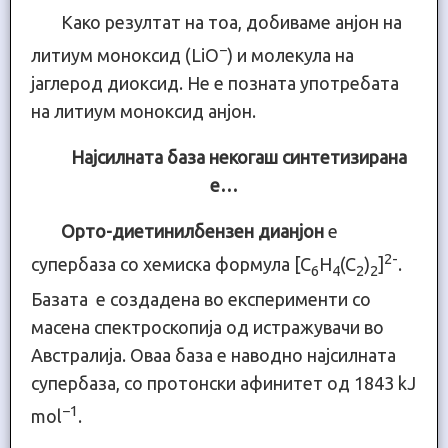
Како резултат на тоа, добиваме анјон на
−
литиум моноксид (LiO
) и молекула на
јаглерод диоксид. Не е позната употребата
на литиум моноксид анјон.
Најсилната база некогаш синтетизирана
e…
Орто-диетинилбензен дианјон
е
2-
супербаза со хемиска формула [C
H
(C
)
]
.
6
4
2
2
Базата е создадена во експерименти со
масена спектроскопија од истражувачи во
Австралија. Оваа база е наводно најсилната
супербаза, со протонски афинитет од 1843 kJ
−1
mol
.