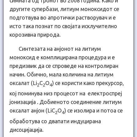
симната од тронот во 2008 година. Како и
другите супербази, литиум моноксидот се
подготвува во апротички растворувач и е
исто така познат по својата исклучително
корозивна природа.
Синтезата на анјонoт на литиум
моноксид е комплицирана процедура и е
предизвик да се спроведе на контролиран
начин. Обично, мала количина на литиум
оксалат (Li
C
O
) се користи како прекурсор,
2
2
4
кој поминува низ процесот на електроспреј
јонизација . Добиеното соединение литиум
оксалат анјон (LiC
O
) се изолира и потоа се
2
4
обработува со двапати индуцирана
дисоцијација.