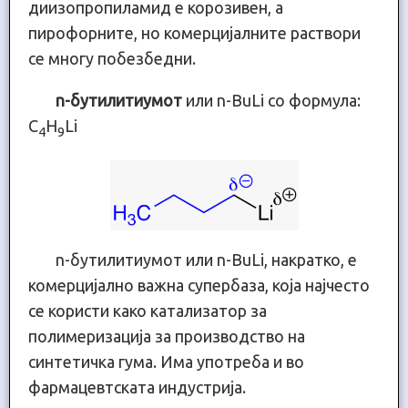
диизопропиламид е корозивен, а
пирофорните, но комерцијалните раствори
се многу побезбедни.
n-бутилитиумот
или n-BuLi со формула:
C
H
Li
4
9
n-бутилитиумот или n-BuLi, накратко, е
комерцијално важна супербаза, која најчесто
се користи како катализатор за
полимеризација за производство на
синтетичка гума. Има употреба и во
фармацевтската индустрија.