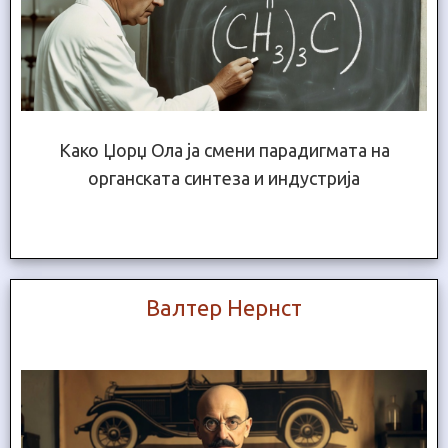
Како Џорџ Ола ја смени парадигмата на
органската синтеза и индустрија
Валтер Нернст