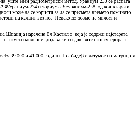
ија, уште еден радиометриски метод. Ураниум-238 се распаѓа
м-238/ураниум-234 и ториум-230/ураниум-238, од кои второто
носи може да се користи за да се пресмета времето поминато
астоци на калцит врз неа. Некако дојдовме на милост и
на Шпанија наречена Ел Кастиљо, која ја содржи најстарата
ат анатомски модерни, додавајќи ги доказите што сугерираат
еѓу 39.000 и 41.000 години. Но, бидејќи датумот на матрицата