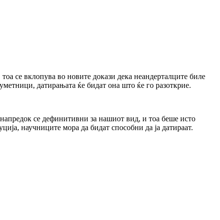
 тоа се вклопува во новите докази дека неандерталците биле
уметници, датирањата ќе бидат она што ќе го разоткрие.
 напредок се дефинитивни за нашиот вид, и тоа беше исто
луција, научниците мора да бидат способни да ја датираат.