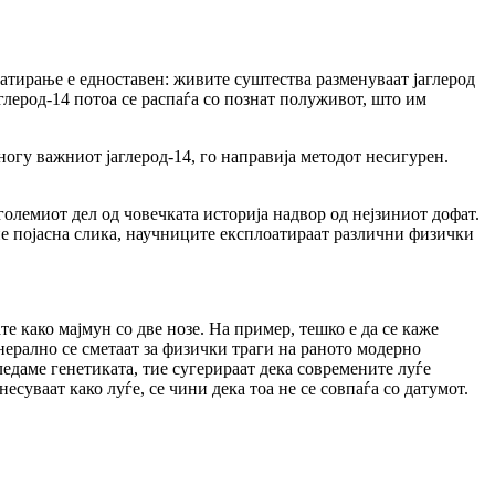
атирање е едноставен: живите суштества разменуваат јаглерод
аглерод-14 потоа се распаѓа со познат полуживот, што им
ногу важниот јаглерод-14, го направија методот несигурен.
јголемиот дел од човечката историја надвор од нејзиниот дофат.
бие појасна слика, научниците експлоатираат различни физички
те како мајмун со две нозе. На пример, тешко е да се каже
нерално се сметаат за физички траги на раното модерно
гледаме генетиката, тие сугерираат дека современите луѓе
есуваат како луѓе, се чини дека тоа не се совпаѓа со датумот.