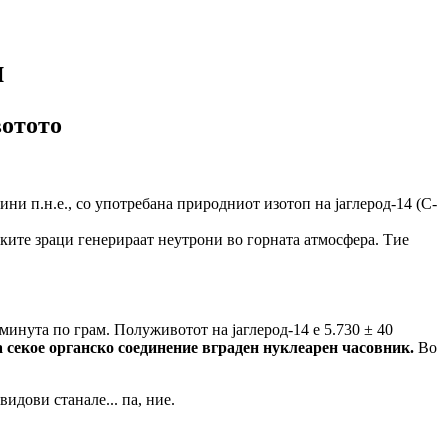
и
вотото
ини п.н.е., со употребана природниот изотоп на јаглерод-14 (C-
ките зраци генерираат неутрони во горната атмосфера. Тие
инута по грам. Полуживотот на јаглерод-14 е 5.730 ± 40
а секое органско соединение вграден нуклеарен часовник.
Во
идови станале... па, ние.