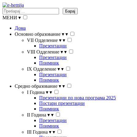
Барај
МЕНИ
▾
Дома
Основно образование
▾
▾
VII Одделение
▾
▾
Презентации
VIII Одделение
▾
▾
Презентации
Поимник
IX Одделение
▾
▾
Презентации
Поимник
Средно образование
▾
▾
I Година
▾
▾
Презентации по нова програма 2025
Постари презентации
Поимник
II Година
▾
▾
Презентации
Поимник
III Година
▾
▾