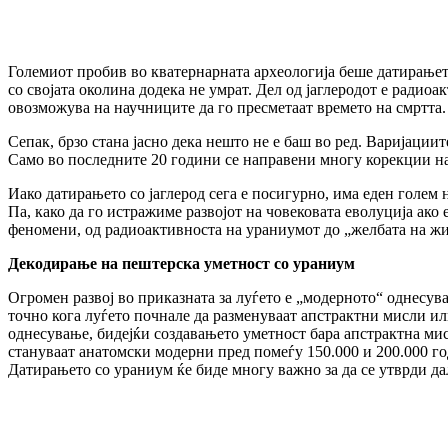
Големиот пробив во кватернарната археологија беше датирањет
со својата околина додека не умрат. Дел од јаглеродот е радиоа
овозможува на научниците да го пресметаат времето на смртта.
Сепак, брзо стана јасно дека нешто не е баш во ред. Варијации
Само во последните 20 години се направени многу корекции на
Иако датирањето со јаглерод сега е посигурно, има еден голем н
Па, како да го истражиме развојот на човековата еволуција ако
феномени, од радиоактивноста на ураниумот до „желбата на жи
Декодирање на пештерска уметност со ураниум
Огромен развој во приказната за луѓето е „модерното“ однесувањ
точно кога луѓето почнале да разменуваат апстрактни мисли ил
однесување, бидејќи создавањето уметност бара апстрактна мисла
стануваат анатомски модерни пред помеѓу 150.000 и 200.000 годи
Датирањето со ураниум ќе биде многу важно за да се утврди д