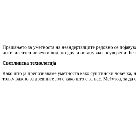
Прашањето за уметноста на неандерталците редовно се појавува
интелигентен човечки вид, но други остануваат неуверени. Без
Светлинска технологија
Како што ја препознаваме уметноста како суштински човечка, н
толку важно за древните луѓе како што е за нас. Меѓутоа, за да