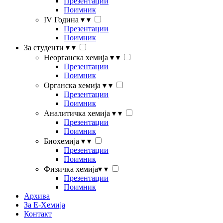
Презентации
Поимник
IV Година
▾
▾
Презентации
Поимник
За студенти
▾
▾
Неорганска хемија
▾
▾
Презентации
Поимник
Органска хемија
▾
▾
Презентации
Поимник
Аналитичка хемија
▾
▾
Презентации
Поимник
Биохемија
▾
▾
Презентации
Поимник
Физичка хемија
▾
▾
Презентации
Поимник
Архива
За Е-Хемија
Контакт