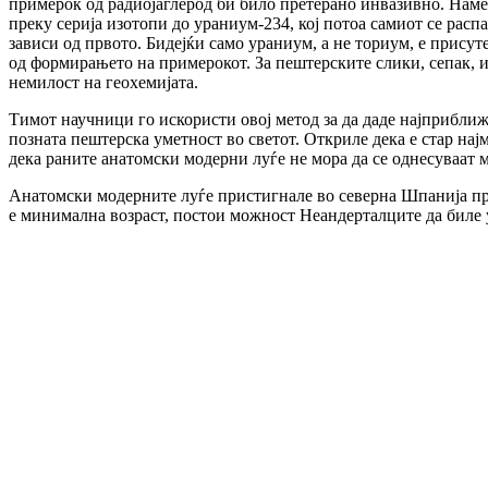
примерок од радиојаглерод би било претерано инвазивно. Намес
преку серија изотопи до ураниум-234, кој потоа самиот се рас
зависи од првото. Бидејќи само ураниум, а не ториум, е прису
од формирањето на примерокот. За пештерските слики, сепак, и
немилост на геохемијата.
Тимот научници го искористи овој метод за да даде најприближ
позната пештерска уметност во светот. Откриле дека е стар нај
дека раните анатомски модерни луѓе не мора да се однесуваат м
Анатомски модерните луѓе пристигнале во северна Шпанија пред
е минимална возраст, постои можност Неандерталците да биле