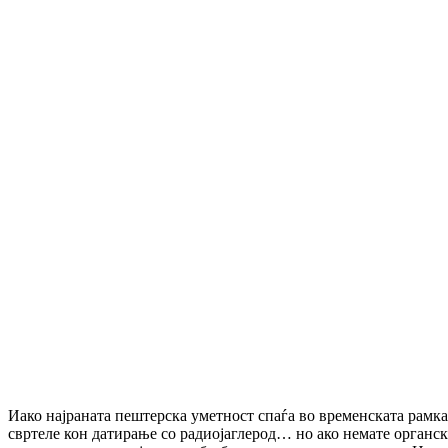
Иако најраната пештерска уметност спаѓа во временската рамка 
свртеле кон датирање со радиојаглерод… но ако немате органски