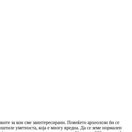
иките за кои сме заинтересирани. Повеќето археолози би се
иштиле уметноста, која е многу вредна. Да се земе нормален