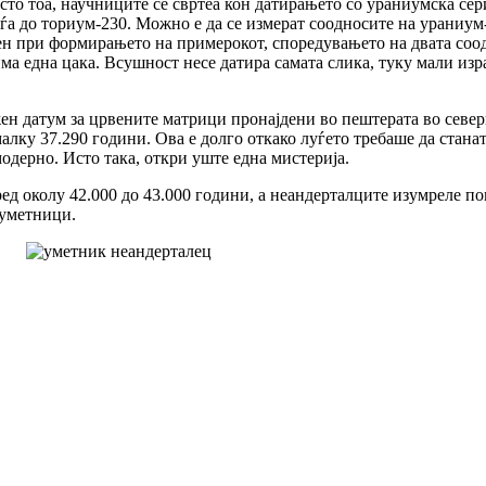
то тоа, научниците се свртеа кон датирањето со ураниумска сер
паѓа до ториум-230. Можно е да се измерат соодносите на ураниу
тен при формирањето на примерокот, споредувањето на двата соод
ма една цака. Всушност несе датира самата слика, туку мали изр
ен датум за црвените матрици пронајдени во пештерата во север
малку 37.290 години. Ова е долго откако луѓето требаше да стан
одерно. Исто така, откри уште една мистерија.
 околу 42.000 до 43.000 години, а неандерталците изумреле пом
 уметници.