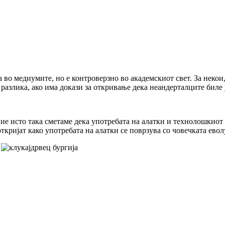
 во медиумите, но е контроверзно во академскиот свет. За некои,
 разлика, ако има докази за откривање дека неандерталците биле 
ие исто така сметаме дека употребата на алатки и технолошкиот
 откријат како употребата на алатки се поврзува со човечката ево