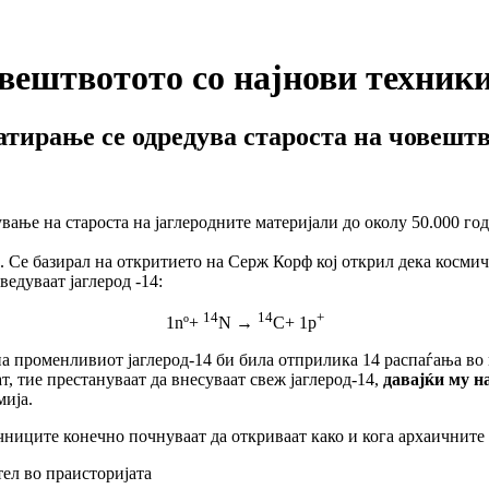
вештвотото со најнови техник
атирање се одредува староста на човешт
ање на староста на јаглеродните материјали до околу 50.000 год
 Се базирал на откритието на Серж Корф кој открил дека космич
ведуваат јаглерод -14:
14
14
+
1nº+
N →
C+ 1p
 променливиот јаглерод-14 би била отприлика 14 распаѓања во м
, тие престануваат да внесуваат свеж јаглерод-14,
давајќи му н
мија.
иците конечно почнуваат да откриваат како и кога архаичните в