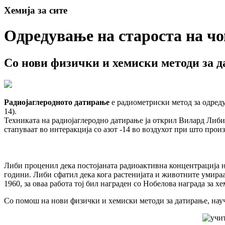
Хемија за сите
Одредување на староста на чо
Со нови физички и хемиски методи за д
Радиојаглеродното датирање
е радиометриски метод за одредув
14).
Техниката на радиојаглеродно датирање ја открил Вилард Либи.
стапуваат во интеракција со азот -14 во воздухот при што произ
Либи проценил дека постојаната радиоактивна концентрација на
години. Либи сфатил дека кога растенијата и животните умираат
1960, за оваа работа тој бил награден со Нобелова награда за хе
Со помош на нови физички и хемиски методи за датирање, научн