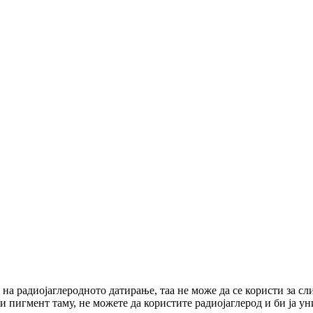
на радиојаглеродното датирање, таа не може да се користи за сл
 пигмент таму, не можете да користите радиојаглерод и би ја ун