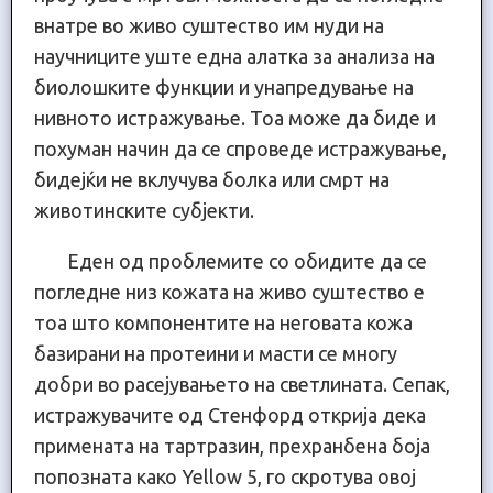
внатре во живо суштество им нуди на
научниците уште една алатка за анализа на
биолошките функции и унапредување на
нивното истражување. Тоа може да биде и
похуман начин да се спроведе истражување,
бидејќи не вклучува болка или смрт на
животинските субјекти.
Еден од проблемите со обидите да се
погледне низ кожата на живо суштество е
тоа што компонентите на неговата кожа
базирани на протеини и масти се многу
добри во расејувањето на светлината. Сепак,
истражувачите од Стенфорд открија дека
примената на тартразин, прехранбена боја
попозната како Yellow 5, го скротува овој