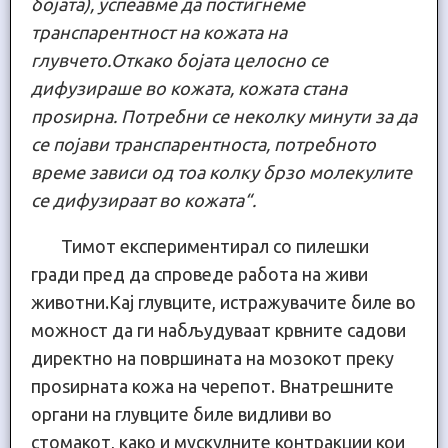
бојата), успеавме да постигнеме
транспарентност на кожата на
глувчето.Откако бојата целосно се
дифузираше во кожата, кожата стана
проѕирна. Потребни се неколку минути за да
се појави транспарентноста, потребното
време зависи од тоа колку брзо молекулите
се дифузираат во кожата“.
Тимот експериментирал со пилешки
гради пред да спроведе работа на живи
животни.Кај глувците, истражувачите биле во
можност да ги набљудуваат крвните садови
директно на површината на мозокот преку
проѕирната кожа на черепот. Внатрешните
органи на глувците биле видливи во
стомакот, како и мускулните контракции кои