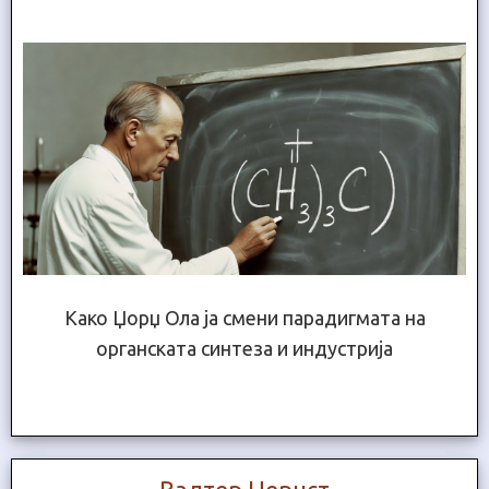
Како Џорџ Ола ја смени парадигмата на
органската синтеза и индустрија