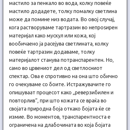
мастило за пенкало во вода, колку повеќе
мастило додадете, толку помалку светлина
може да помине низ водата. Во овој случај,
кога растворуваме тартразин во непроѕирен
материјал како мускул или кожа, кој
вообичаено ја расејува светлината, колку
повеќе тартразин додаваме, толку
материјалот станува потранспарентен. Но,
само во црвениот дел од светлосниот
спектар. Ова е спротивно на она што обично
го очекуваме со боите. Истражувачите го
опишуваат процесот како „реверзибилен и
повторлив“, при што кожата се враќа во
својата природна боја откако бојата ќе се
измие. Во моментов, транспарентноста е
ограничена на длабочината во која бојата