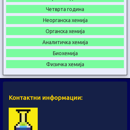
Четврта година
Неорганска хемија
Органска хемија
Аналитичка хемија
Биохемија
Физичка хемија
Контактни информации: