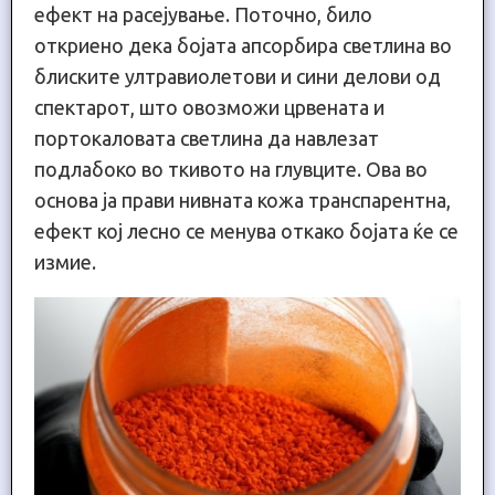
ефект на расејување. Поточно, било
откриено дека бојата апсорбира светлина во
блиските ултравиолетови и сини делови од
спектарот, што овозможи црвената и
портокаловата светлина да навлезат
подлабоко во ткивото на глувците. Ова во
основа ја прави нивната кожа транспарентна,
ефект кој лесно се менува откако бојата ќе се
измие.