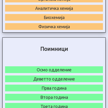
Аналитичка хемија
Биохемија
Физичка хемија
Поимници
Осмо одделение
Деветто одделение
Прва година
Втора година
Трета година