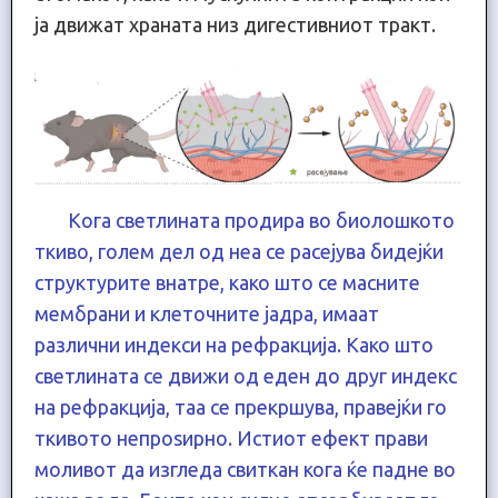
ја движат храната низ дигестивниот тракт.
Кога светлината продира во биолошкото
ткиво, голем дел од неа се расејува бидејќи
структурите внатре, како што се масните
мембрани и клеточните јадра, имаат
различни индекси на рефракција. Како што
светлината се движи од еден до друг индекс
на рефракција, таа се прекршува, правејќи го
ткивото непроѕирно. Истиот ефект прави
моливот да изгледа свиткан кога ќе падне во