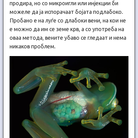
продира, но со микроигли или инјекции би
можеле да ја испорачаат бојата подлабоко.
Пробано е на луѓе со длабоки вени, на кои не
е можно да им се земе крв, а со употреба на
оваа метода, вените убаво се гледаат и нема
никаков проблем.