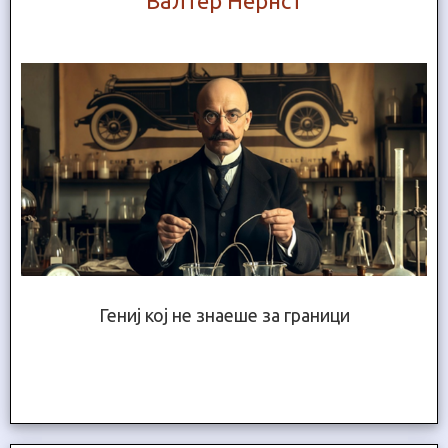
Валтер Нернст
Гениј кој не знаеше за граници