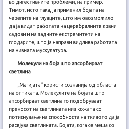
во дигестивните проблеми, на пример.
Тимот, исто така, ја применил бојата на
черепите на глувците, што им овозможило
да ја видат работата на церебралните крвни
садови и на задните екстремитети на
глодарите, што ја направи видлива работата
на нивната мускулатура.
Молекули на боја што апсорбираат
светлина
„Магијата“ користи сознанија од областа
на оптиката. Молекулите на бојата што
апсорбираат светлина го подобруваат
преносот на светлината низ кожата со
потиснување на способноста на ткивото да ја
расејува светлината. Бојата, кога се меша со