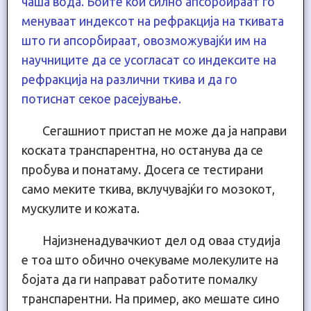
чаша вода. Боите кои силно апсорбираат го
менуваат индексот на рефракција на ткивата
што ги апсорбираат, овозможувајќи им на
научниците да се усогласат со индексите на
рефракција на различни ткива и да го
потиснат секое расејување.
Сегашниот пристап не може да ја направи
коската транспарентна, но останува да се
пробува и понатаму. Досега се тестирани
само меките ткива, вклучувајќи го мозокот,
мускулите и кожата.
Најизненадувачкиот дел од оваа студија
е тоа што обично очекуваме молекулите на
бојата да ги направат работите помалку
транспарентни. На пример, ако мешате сино