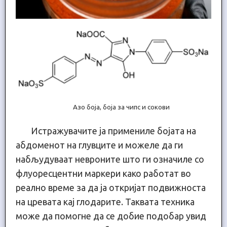
Aзо боја, боја за чипс и сокови
Истражувачите ја примениле бојата на
абдоменот на глувците и можеле да ги
набљудуваат невроните што ги означиле со
флуоресцентни маркери како работат во
реално време за да ја откријат подвижноста
на цревата кај глодарите. Таквата техника
може да помогне да се добие подобар увид