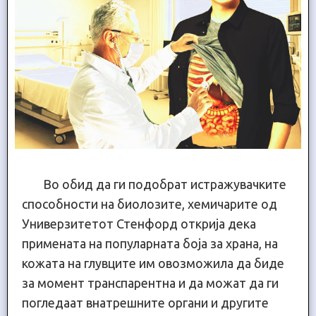
Во обид да ги подобрат истражувачките
способности на биолозите, хемичарите од
Универзитетот Стенфорд открија дека
примената на популарната боја за храна, на
кожата на глувците им овозможила да биде
за момент транспарентна и да можат да ги
погледаат внатрешните органи и другите