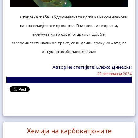
Стаклена жаба- абдоминалната кожа на некои членови
на ова семејство е проѕирна. Внатрешните органи,
вклучувајќи го срцето, црниот дроб и
гастроинтестиналниот тракт, се видливи преку кожата, па
оттука и вообичаеното име
Автор на статијата: Блаже Димески
29 септември 2024
Хемија на карбокатјоните