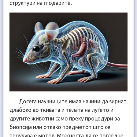
структури на глодарите.
Досега научниците имаа начини да ѕирнат
длабоко во ткивата и телата на луѓето и
другите животни само преку процедури за
биопсија или откако предметот што се
проучува е мртов. Можноста да се погледне