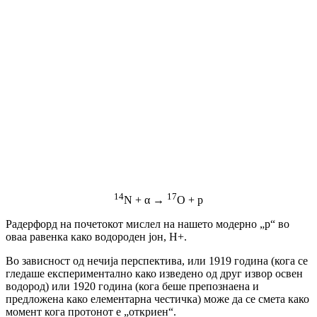
14
17
N + α →
O + р
Радерфорд на почетокот мислел на нашето модерно „p“ во
оваа равенка како водороден јон, H+.
Во зависност од нечија перспектива, или 1919 година (кога се
гледаше експериментално како изведено од друг извор освен
водород) или 1920 година (кога беше препознаена и
предложена како елементарна честичка) може да се смета како
момент кога протонот е „откриен“.