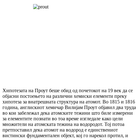
Хипотезата на Проут беше обид од почетокот на 19 век да се
објасни постоењето на различни хемиски елементи преку
хипотеза за внатрешната структура на атомот. Во 1815 и 1816
година, англискиот хемичар Вилијам Проут објавил два труда
во кои забележал дека атомските тежини што биле измерени
за елементите познати во тоа време изгледале како цели
множители на атомската тежина на водородот. Тој потоа
претпоставил дека атомот на водород е единствениот
вистински фундаментален објект, кој го нарекол протил, и