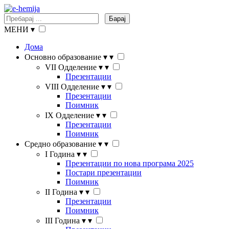
Барај
МЕНИ
▾
Дома
Основно образование
▾
▾
VII Одделение
▾
▾
Презентации
VIII Одделение
▾
▾
Презентации
Поимник
IX Одделение
▾
▾
Презентации
Поимник
Средно образование
▾
▾
I Година
▾
▾
Презентации по нова програма 2025
Постари презентации
Поимник
II Година
▾
▾
Презентации
Поимник
III Година
▾
▾