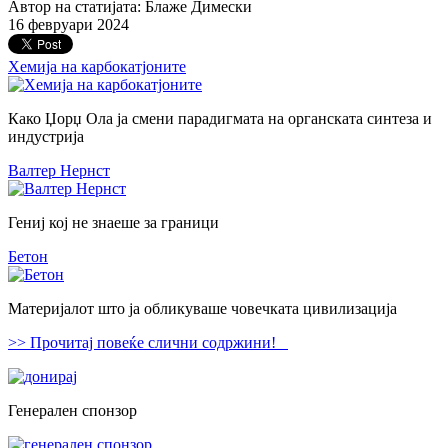
Автор на статијата: Блаже Димески
16 февруари 2024
Хемија на карбокатјоните
Како Џорџ Ола ја смени парадигмата на органската синтеза и
индустрија
Валтер Нернст
Гениј кој не знаеше за граници
Бетон
Материјалот што ја обликуваше човечката цивилизација
>> Прочитај повеќе слични содржини!
Генерален спонзор