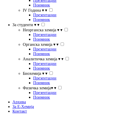
Презентации
Поимник
IV Година
▾
▾
Презентации
Поимник
За студенти
▾
▾
Неорганска хемија
▾
▾
Презентации
Поимник
Органска хемија
▾
▾
Презентации
Поимник
Аналитичка хемија
▾
▾
Презентации
Поимник
Биохемија
▾
▾
Презентации
Поимник
Физичка хемија
▾
▾
Презентации
Поимник
Архива
За Е-Хемија
Контакт