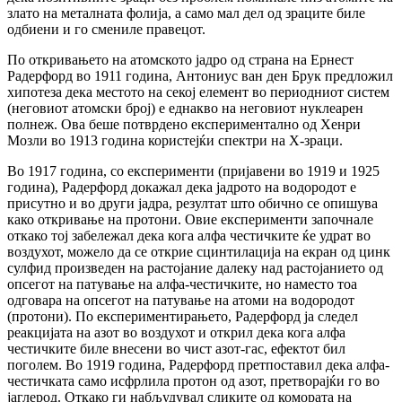
злато на металната фолија, а само мал дел од зраците биле
одбиени и го смениле правецот.
По откривањето на атомското јадро од страна на Ернест
Радерфорд во 1911 година, Антониус ван ден Брук предложил
хипотеза дека местото на секој елемент во периодниот систем
(неговиот атомски број) е еднакво на неговиот нуклеарен
полнеж. Ова беше потврдено експериментално од Хенри
Мозли во 1913 година користејќи спектри на Х-зраци.
Во 1917 година, со експерименти (пријавени во 1919 и 1925
година), Радерфорд докажал дека јадрото на водородот е
присутно и во други јадра, резултат што обично се опишува
како откривање на протони. Овие експерименти започнале
откако тој забележал дека кога алфа честичките ќе удрат во
воздухот, можело да се открие сцинтилација на екран од цинк
сулфид произведен на растојание далеку над растојанието од
опсегот на патување на алфа-честичките, но наместо тоа
одговара на опсегот на патување на атоми на водородот
(протони). По експериментирањето, Радерфорд ја следел
реакцијата на азот во воздухот и открил дека кога алфа
честичките биле внесени во чист азот-гас, ефектот бил
поголем. Во 1919 година, Радерфорд претпоставил дека алфа-
честичката само исфрлила протон од азот, претворајќи го во
јаглерод. Откако ги набљудувал сликите од комората на