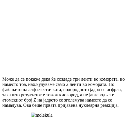
Може да се покаже дека ќе создаде три ленти во комората, но
наместо тоа, набљудуваме само 2 ленти во комората. По
фаќањето на алфа-честичката, водородното јадро се исфрла,
така што резултатот е тежок кислород, а не јаглерод - т.е.
атомскиот број Z на јадрото се зголемува наместо да се
намалува. Ова беше првата пријавена нуклеарна реакција,