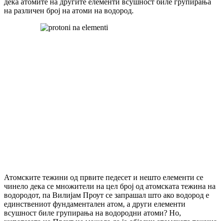
дека атомите на другите елементи всушност биле групирања
на различен број на атоми на водород.
Атомските тежини од првите педесет и нешто елементи се
чинело дека се множители на цел број од атомската тежина на
водородот, па Вилијам Проут се запрашал што ако водород е
единствениот фундаментален атом, а други елементи
всушност биле групирања на водородни атоми? Но,