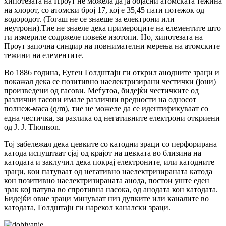
хипотезата на Проут не можела да ја објасни атомската тежина
на хлорот, со атомски број 17, кој е 35,45 пати потежок од
водородот. (Тогаш не се знаeше за електрони или
неутрони).Тие не знаеле дека примероците на елементите што
ги измериле содржеле повеќе изотопи. Но, хипотезата на
Проут започна синџир на повнимателни мерења на атомските
тежини на елементите.
Во 1886 година, Еуген Голдштајн ги открил анодните зраци и
покажал дека се позитивно наелектризирани честички (јони)
произведени од гасови. Меѓутоа, бидејќи честичките од
различни гасови имале различни вредности на односот
полнеж-маса (q/m), тие не можеле да се идентификуваат со
една честичка, за разлика од негативните електрони откриени
од J. J. Thomson.
Тој забележал дека цевките со катодни зраци со перфорирана
катода испуштаат сјај од крајот на цевката во близина на
катодата и заклучил дека покрај електроните, или катодните
зраци, кои патуваат од негативно наелектризираната катода
кон позитивно наелектризираната анода, постои уште еден
зрак кој патува во спротивна насока, од анодата кон катодата.
Бидејќи овие зраци минуваат низ дупките или каналите во
катодата, Голдштајн ги нарекол каналски зраци.