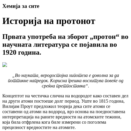
Хемија за сите
Историја на протонот
Првата употреба на зборот „протон“ во
научната литература се појавила во
1920 година.
„Во науката, веродостојна хипотеза е доволна за да
поттикне напредок. Корисна грешка восхитува повеќе од
среќна претпоставка“.
Концептот на честичка слична на водородот како составен дел
на други атоми постоеше долг период. Уште во 1815 година,
Вилијам Проут предложил теорија дека сите атоми се
составени од атоми на водород, врз основа на поедноставена
интерпретација на раните вредности на атомските тежини,
која била отфрлена кога биле измерени со поголема
прецизност вредностите на атомите.