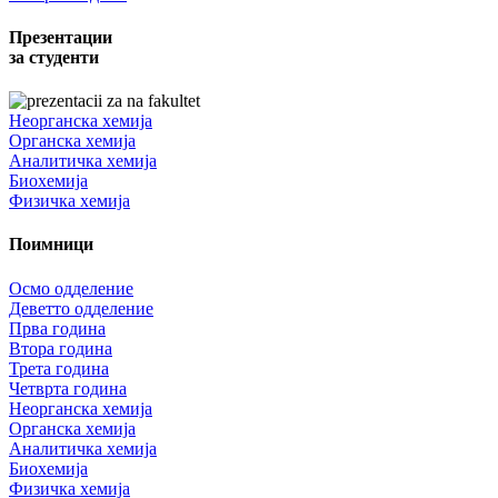
Презентации
за студенти
Неорганска хемија
Органска хемија
Аналитичка хемија
Биохемија
Физичка хемија
Поимници
Осмо одделение
Деветто одделение
Прва година
Втора година
Трета година
Четврта година
Неорганска хемија
Органска хемија
Аналитичка хемија
Биохемија
Физичка хемија