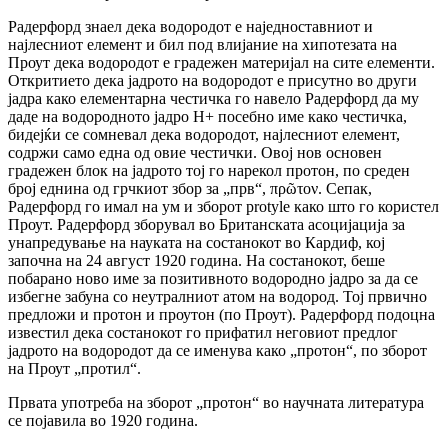
Радерфорд знаел дека водородот е наједноставниот и
најлесниот елемент и бил под влијание на хипотезата на
Проут дека водородот е градежен материјал на сите елементи.
Откритието дека јадрото на водородот е присутно во други
јадра како елементарна честичка го навело Радерфорд да му
даде на водородното јадро H+ посебно име како честичка,
бидејќи се сомневал дека водородот, најлесниот елемент,
содржи само една од овие честички. Овој нов основен
градежен блок на јадрото тој го нарекол протон, по среден
број еднина од грчкиот збор за „прв“, πρῶτον. Сепак,
Радерфорд го имал на ум и зборот protyle како што го користел
Проут. Радерфорд зборувал во Британската асоцијација за
унапредување на науката на состанокот во Кардиф, кој
започна на 24 август 1920 година. На состанокот, беше
побарано ново име за позитивното водородно јадро за да се
избегне забуна со неутралниот атом на водород. Тој првично
предложи и протон и проутон (по Проут). Радерфорд подоцна
известил дека состанокот го прифатил неговиот предлог
јадрото на водородот да се именува како „протон“, по зборот
на Проут „протил“.
Првата употреба на зборот „протон“ во научната литература
се појавила во 1920 година.