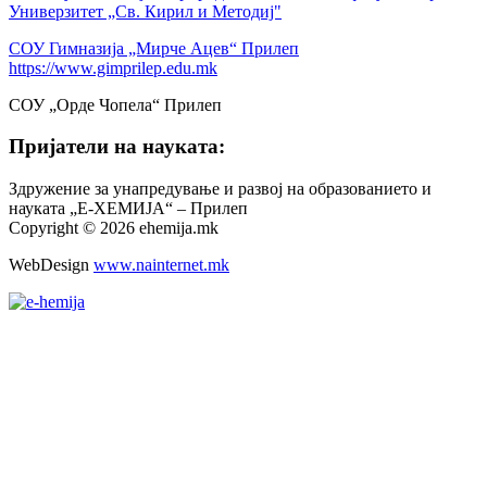
Универзитет „Св. Кирил и Методиј"
СОУ Гимназија „Мирче Ацев“ Прилеп
https://www.gimprilep.edu.mk
СОУ „Орде Чопела“ Прилеп
Пријатели на науката:
Здружение за унапредување и развој на образованието и
науката „Е-ХЕМИЈА“ – Прилеп
Copyright © 2026 ehemija.mk
WebDesign
www.nainternet.mk