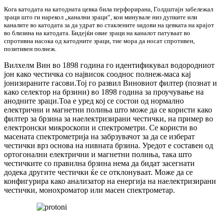
Кога катодата на катодната цевка била перфорирана, Голдштајн забележал
зраци што ги нарекол „канални зраци“, кои минувале низ дупките или
каналите во катодата за да удрат во стаклените ѕидови на цевката на крајот
во близина на катодата. Бидејќи овие зраци на каналот патуваат во
спротивна насока од катодните зраци, тие мора да носат спротивен,
позитивен полнеж.
Вилхелм Вин во 1898 година го идентификувал водородниот
јон како честичка со највисок сооднос полнеж-маса кај
јонизираните гасови.Тој го развил Виновиот филтер (познат и
како селектор на брзини) во 1898 година за проучување на
анодните зраци.Тоа е уред кој се состои од нормално
електрични и магнетни полиња што може да се користи како
филтер за брзина за наелектризирани честички, на пример во
електронски микроскопи и спектрометри. Се користи во
масената спектрометрија на забрзувачот за да се изберат
честички врз основа на нивната брзина. Уредот е составен од
ортогонални електрични и магнетни полиња, така што
честичките со правилна брзина нема да бидат засегнати
додека другите честички ќе се отклонуваат. Може да се
конфигурира како анализатор на енергија на наелектризирани
честички, монохроматор или масен спектрометар.