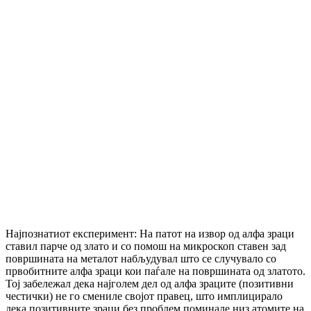
Најпознатиот експеримент: На патот на извор од алфа зраци
ставил парче од злато и со помош на микроскоп ставен зад
површината на металот набљудувал што се случувало со
првобитните алфа зраци кои паѓале на површината од златото.
Тој забележал дека најголем дел од алфа зраците (позитивни
честички) не го смениле својот правец, што имплицирало
дека позитивните зраци без проблем поминале низ атомите на