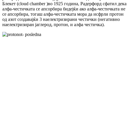
Блекет (cloud chamber )во 1925 година, Радерфорд сфатил дека
алфа-честичката се апсорбира бидејќи ако алфа-честичката не
се апсорбира, тогаш алфа-честичката мора да исфрли протон
од азот создавајќи 3 наелектризирани честички (негативно
наелектризиран јаглерод, протон, и алфа честичка).