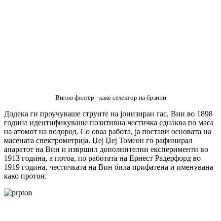
Винов филтер - како селектор на брзини
Додека ги проучуваше струите на јонизиран гас, Вин во 1898
година идентификуваше позитивна честичка еднаква по маса
на атомот на водород. Со оваа работа, ја постави основата на
масената спектрометрија. Џеј Џеј Томсон го рафинирал
апаратот на Вин и извршил дополнителни експерименти во
1913 година, а потоа, по работата на Ернест Радерфорд во
1919 година, честичката на Вин била прифатена и именувана
како протон.