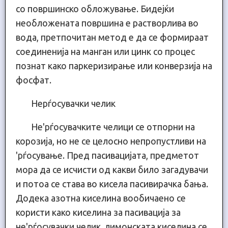
со површинско обложување. Бидејќи
необложената површина е растворлива во
вода, претпочитан метод е да се формираат
соединенија на манган или цинк со процес
познат како паркеризирање или конверзија на
фосфат.
Нерѓосувачки челик
Не'рѓосувачките челици се отпорни на
корозија, но не се целосно непропустливи на
'рѓосување. Пред пасивацијата, предметот
мора да се исчисти од какви било загадувачи
и потоа се става во кисела пасивирачка бања.
Додека азотна киселина вообичаено се
користи како киселина за пасивација за
не'рѓосувачки челик, лимонската киселина се