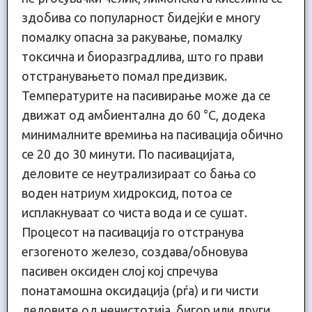
здобива со популарност бидејќи е многу
помалку опасна за ракување, помалку
токсична и биоразградлива, што го прави
отстранувањето помал предизвик.
Температурите на пасивирање може да се
движат од амбиентална до 60 °C, додека
минималните времиња на пасивација обично
се 20 до 30 минути. По пасивацијата,
деловите се неутрализираат со бања со
воден натриум хидроксид, потоа се
исплакнуваат со чиста вода и се сушат.
Процесот на пасивација го отстранува
егзогеното железо, создава/обновува
пасивен оксиден слој кој спречува
понатамошна оксидација (рѓа) и ги чисти
деловите од нечистотија, бигор или други