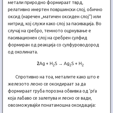
метали природно формираат тврд,
релативно инертен површински слој, обично
оксид (наречен „матичен оксиден слој“) или
нитрид, кој служи како слој за пасивација. Во
случај на сребро, темното оцрнување е
пасивационен слој на сребрен сулфид
формиран од реакција со сулфуроводород
од околината.
2
Ag + H
S → Ag
S + H
2
2
2
Спротивно на тоа, металите како што е
железото лесно се оксидираат за да
формираат груба порозна обвивка од 'рѓа
која лабаво се залепува и лесно се вади,
овозможувајќи понатамошна оксидација: