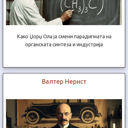
Како Џорџ Ола ја смени парадигмата на
органската синтеза и индустрија
Валтер Нернст