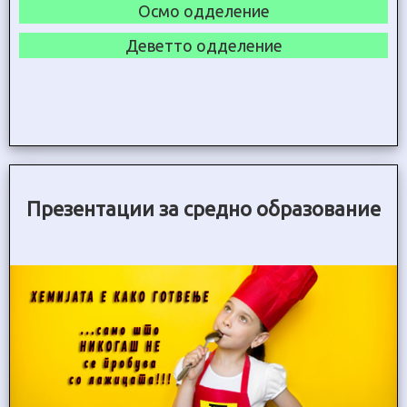
Осмо одделение
Деветто одделение
Презентации за средно образование