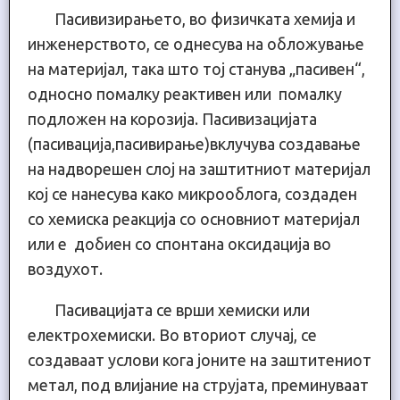
Пасивизирањето, во физичката хемија и
инженерството, се однесува на обложување
на материјал, така што тој станува „пасивен“,
односно помалку реактивен или помалку
подложен на корозија. Пасивизацијата
(пасивација,пасивирање)вклучува создавање
на надворешен слој на заштитниот материјал
кој се нанесува како микрооблога, создаден
со хемиска реакција со основниот материјал
или е добиен со спонтана оксидација во
воздухот.
Пасивацијата се врши хемиски или
електрохемиски. Во вториот случај, се
создаваат услови кога јоните на заштитениот
метал, под влијание на струјата, преминуваат