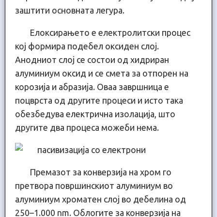
заштити основната легура.
Елоксирањето е електролитски процес
кој формира подебел оксиден слој.
Анодниот слој се состои од хидриран
алуминиум оксид и се смета за отпорен на
корозија и абразија. Оваа завршница е
поцврста од другите процеси и исто така
обезбедува електрична изолација, што
другите два процеса можеби нема.
Премазот за конверзија на хром го
претвора површинскиот алуминиум во
алуминиум хроматен слој во дебелина од
250–1.000 nm. Облогите за конверзија на