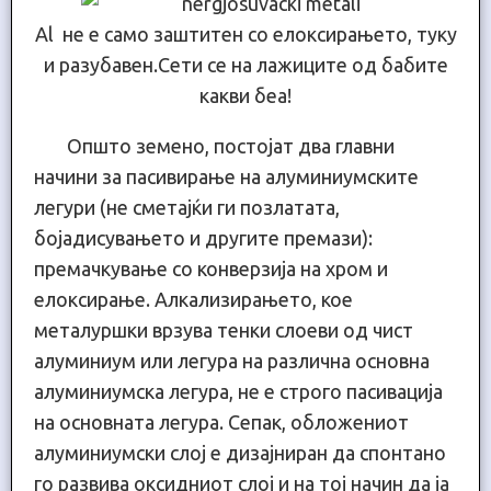
Al не е само заштитен со елоксирањето, туку
и разубавен.Сети се на лажиците од бабите
какви беа!
Општо земено, постојат два главни
начини за пасивирање на алуминиумските
легури (не сметајќи ги позлатата,
бојадисувањето и другите премази):
премачкување со конверзија на хром и
елоксирање. Алкализирањето, кое
металуршки врзува тенки слоеви од чист
алуминиум или легура на различна основна
алуминиумска легура, не е строго пасивација
на основната легура. Сепак, обложениот
алуминиумски слој е дизајниран да спонтано
го развива оксидниот слој и на тој начин да ја