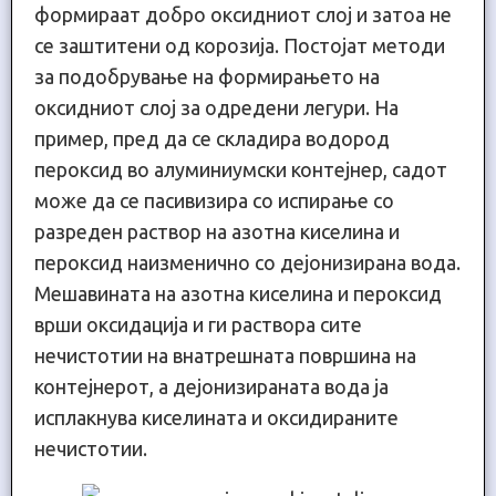
формираат добро оксидниот слој и затоа не
се заштитени од корозија. Постојат методи
за подобрување на формирањето на
оксидниот слој за одредени легури. На
пример, пред да се складира водород
пероксид во алуминиумски контејнер, садот
може да се пасивизира со испирање со
разреден раствор на азотна киселина и
пероксид наизменично со дејонизирана вода.
Мешавината на азотна киселина и пероксид
врши оксидација и ги раствора сите
нечистотии на внатрешната површина на
контејнерот, а дејонизираната вода ја
исплакнува киселината и оксидираните
нечистотии.