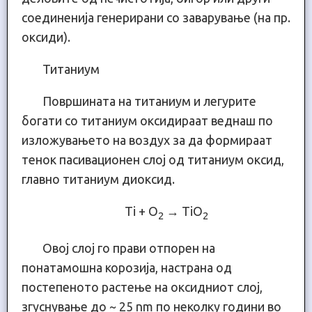
соединенија генерирани со заварување (на пр.
оксиди).
Титаниум
Површината на титаниум и легурите
богати со титаниум оксидираат веднаш по
изложувањето на воздух за да формираат
тенок пасивационен слој од титаниум оксид,
главно титаниум диоксид.
Ti + O
→ TiO
2
2
Овој слој го прави отпорен на
понатамошна корозија, настрана од
постепеното растење на оксидниот слој,
згуснување до ~ 25 nm по неколку години во