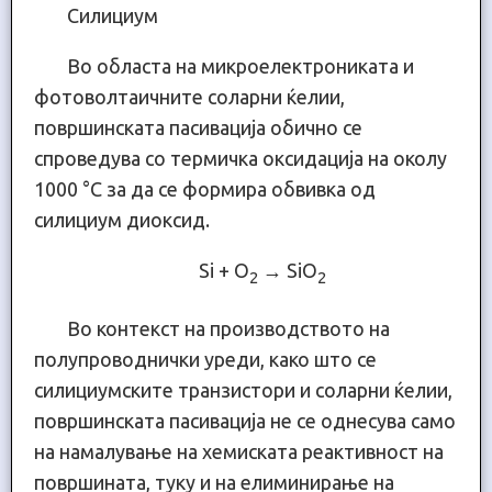
Силициум
Во областа на микроелектрониката и
фотоволтаичните соларни ќелии,
површинската пасивација обично се
спроведува со термичка оксидација на околу
1000 °C за да се формира обвивка од
силициум диоксид.
Si + O
→ SiO
2
2
Во контекст на производството на
полупроводнички уреди, како што се
силициумските транзистори и соларни ќелии,
површинската пасивација не се однесува само
на намалување на хемиската реактивност на
површината, туку и на елиминирање на