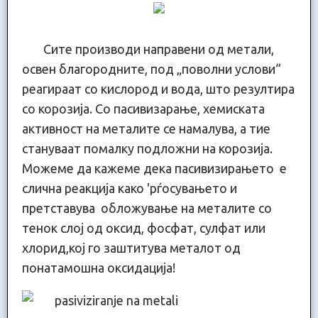
Сите производи направени од метали,
освен благородните, под „поволни услови“
реагираат со кислород и вода, што резултира
со корозија. Со пасивизарање, хемиската
активност на металите се намалува, а тие
стануваат помалку подложни на корозија.
Можеме да кажеме дека пасивизирањето е
слична реакција како 'рѓосувањето и
претставува обложување на металите со
тенок слој од оксид, фосфат, сулфат или
хлорид,кој го заштитува металот од
понатамошна оксидација!