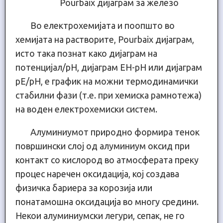
Pourbaix дијаграм за железо
Во електрохемијата и поопшто во
хемијата на растворите, Pourbaix дијаграм,
исто така познат како дијаграм на
потенцијал/рН, дијаграм EH-pH или дијаграм
pE/pH, е график на можни термодинамички
стабилни фази (т.е. при хемиска рамнотежа)
на воден електрохемиски систем.
Алуминиумот природно формира тенок
површински слој од алуминиум оксид при
контакт со кислород во атмосферата преку
процес наречен оксидација, кој создава
физичка бариера за корозија или
понатамошна оксидација во многу средини.
Некои алуминиумски легури, сепак, не го