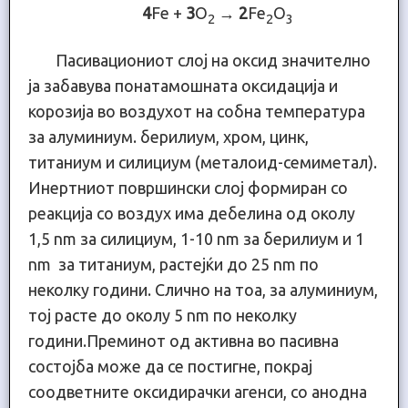
4
Fe +
3
O
→
2
Fe
O
2
2
3
Пасивациониот слој на оксид значително
ја забавува понатамошната оксидација и
корозија во воздухот на собна температура
за алуминиум. берилиум, хром, цинк,
титаниум и силициум (металоид-семиметал).
Инертниот површински слој формиран со
реакција со воздух има дебелина од околу
1,5 nm за силициум, 1-10 nm за берилиум и 1
nm за титаниум, растејќи до 25 nm по
неколку години. Слично на тоа, за алуминиум,
тој расте до околу 5 nm по неколку
години.Преминот од активна во пасивна
состојба може да се постигне, покрај
соодветните оксидирачки агенси, со анодна