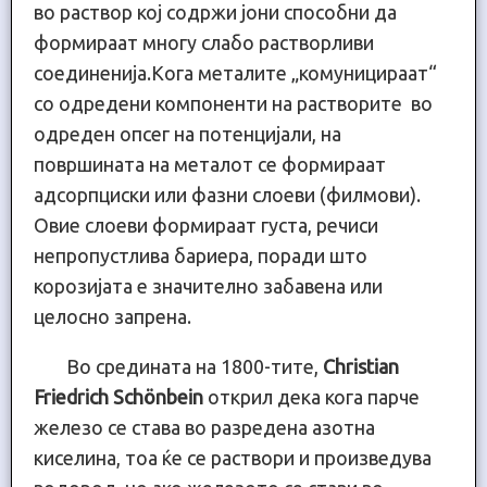
во раствор кој содржи јони способни да
формираат многу слабо растворливи
соединенија.Кога металите „комуницираат“
со одредени компоненти на растворите во
одреден опсег на потенцијали, на
површината на металот се формираат
адсорпциски или фазни слоеви (филмови).
Овие слоеви формираат густа, речиси
непропустлива бариера, поради што
корозијата е значително забавена или
целосно запрена.
Во средината на 1800-тите,
Christian
Friedrich Schönbein
открил дека кога парче
железо се става во разредена азотна
киселина, тоа ќе се раствори и произведува