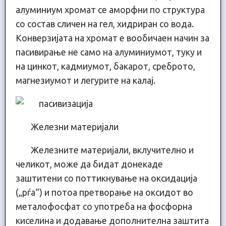
алуминиум хромат се аморфни по структура
со состав сличен на гел, хидриран со вода.
Конверзијата на хромат е вообичаен начин за
пасивирање не само на алуминиумот, туку и
на цинкот, кадмиумот, бакарот, среброто,
магнезиумот и легурите на калај.
Железни материјали
Железните материјали, вклучително и
челикот, може да бидат донекаде
заштитени со поттикнување на оксидација
(„рѓа“) и потоа претворање на оксидoт во
металофосфат со употреба на фосфорна
киселина и додавање дополнителна заштита