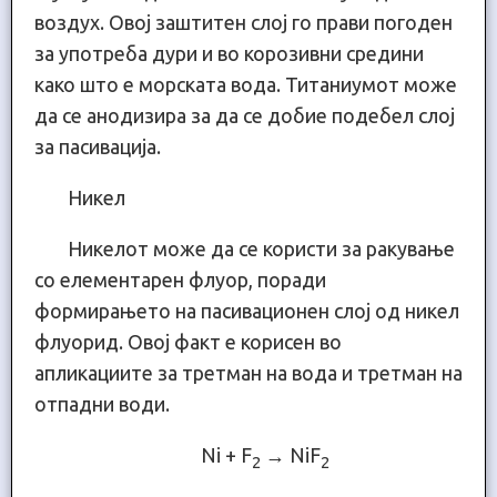
воздух. Овој заштитен слој го прави погоден
за употреба дури и во корозивни средини
како што е морската вода. Титаниумот може
да се анодизира за да се добие подебел слој
за пасивација.
Никел
Никелот може да се користи за ракување
со елементарен флуор, поради
формирањето на пасивационен слој од никел
флуорид. Овој факт е корисен во
апликациите за третман на вода и третман на
отпадни води.
Ni + F
→ NiF
2
2