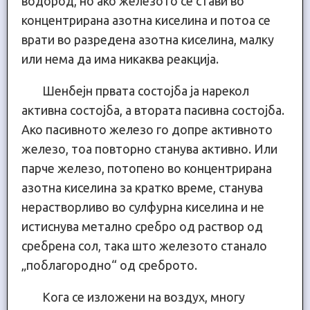
водород, но ако железото се стави во
концентрирана азотна киселина и потоа се
врати во разредена азотна киселина, малку
или нема да има никаква реакција.
Шенбејн првата состојба ја нарекол
активна состојба, а втората пасивна состојба.
Ако пасивното железо го допре активното
железо, тоа повторно станува активно. Или
парче железо, потопено во концентрирана
азотна киселина за кратко време, станува
нерастворливо во сулфурна киселина и не
истиснува метално сребро од раствор од
сребрена сол, така што железото станало
„поблагородно“ од среброто.
Кога се изложени на воздух, многу