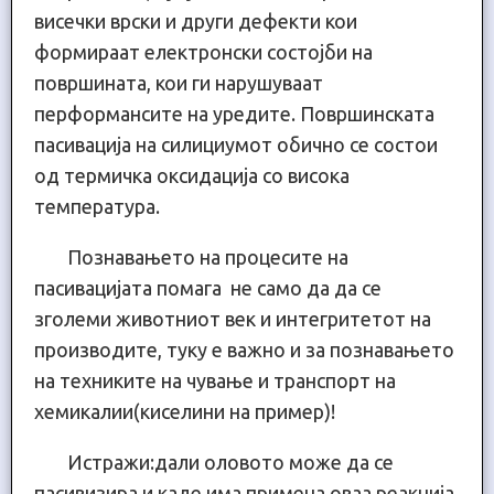
висечки врски и други дефекти кои
формираат електронски состојби на
површината, кои ги нарушуваат
перформансите на уредите. Површинската
пасивација на силициумот обично се состои
од термичка оксидација со висока
температура.
Познавањето на процесите на
пасивацијата помага не само да да се
зголеми животниот век и интегритетот на
производите, туку е важно и за познавањето
на техниките на чување и транспорт на
хемикалии(киселини на пример)!
Истражи:дали оловото може да се
пасивизира и каде има примена оваа реакција.