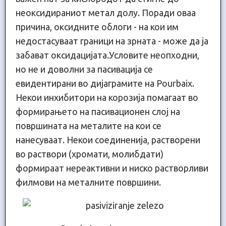
неоксидираниот метал долу. Поради оваа
причина, оксидните облоги - на кои им
недостасуваат граници на зрната - може да ја
забават оксидацијата.Условите неопходни,
но не и доволни за пасивација се
евидентирани во дијаграмите на Pourbaix.
Некои инхибитори на корозија помагаат во
формирањето на пасивационен слој на
површината на металите на кои се
нанесуваат. Некои соединенија, растворени
во раствори (хромати, молибдати)
формираат нереактивни и ниско растворливи
филмови на металните површини.