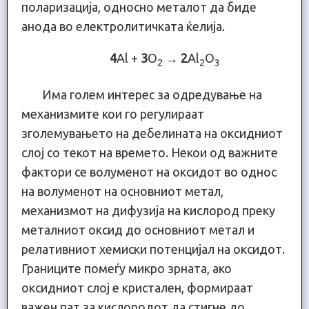
поларизација, односно металот да биде
анода во електролитичката ќелија.
4
Al +
3
O
→
2
Al
O
2
2
3
Има голем интерес за одредување на
механизмите кои го регулираат
зголемувањето на дебелината на оксидниот
слој со текот на времето. Некои од важните
фактори се волуменот на оксидот во однос
на волуменот на основниот метал,
механизмот на дифузија на кислород преку
металниот оксид до основниот метал и
релативниот хемиски потенцијал на оксидот.
Границите помеѓу микро зрната, ако
оксидниот слој е кристален, формираат
важен пат за кислородот да стигне до