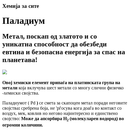
Хемија за сите
Паладиум
Метал, поскап од златото и со
уникатна способност да обезбеди
евтина и безопасна енергија за спас на
планетава!
Овој хемиски елемент припаѓа на платин
ската група на
метали
која вклучува шест метали со многу слични физичко
-хемиски својства.
Паладиумот ( Pd
)
се смета за скапоцен метал поради неговите
својства
:
сребрена боја, не 'рѓосува кога доаѓа во контакт со
воздух, мек, ковлив но негово најинтересно и единствено
својство:
Може да апсорбира Н
(молекуларен водород) во
2
огромни количини.