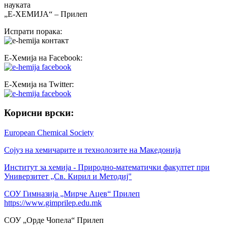
науката
„Е-ХЕМИЈА“ – Прилеп
Испрати порака:
Е-Хемија на Facebook:
Е-Хемија на Twitter:
Корисни врски:
European Chemical Society
Сојуз на хемичарите и технолозите на Македонија
Институт за хемија - Природно-математички факултет при
Универзитет „Св. Кирил и Методиј"
СОУ Гимназија „Мирче Ацев“ Прилеп
https://www.gimprilep.edu.mk
СОУ „Орде Чопела“ Прилеп