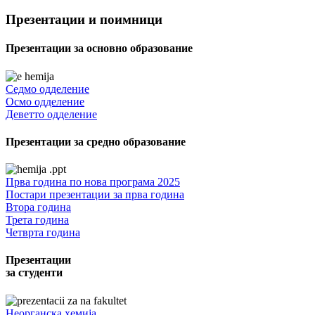
Презентации и поимници
Презентации за основно образование
Седмо одделение
Осмо одделение
Деветто одделение
Презентации за средно образование
Прва година по нова програма 2025
Постари презентации за прва година
Втора година
Трета година
Четврта година
Презентации
за студенти
Неорганска хемија