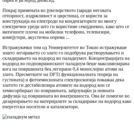
пареа и јаглерод диоксид.
Покрај примената во јувелирството (заради неговата
отпорност, издржливост и цврстина), се користи за
конструкција на електроди на кондензаторите во многу
електрични уреди што ги користиме секојдневно, како што се
матичните плочи на мобилни телефони, телевизори,
компјутери, акустична опрема ...
Истражувачки тим од Универзитетот во Токио истражуваше
зошто легирањето со злато го подобрува растворувањето и
складирањето на водород во паладиумот. Концентрацијата на
водород во подповршинскиот паладиум беше максимизирана
кога на површината беа легирани 0,4 монослојни атоми на
злато. Пресметките на DFT( функционалната теорија на
густината) и фотоемисионата спектроскопија покажаа дека
златото ги дестабилизира атомите на водород кои се
хемисорбираат по површината, забрзувајќи ја нивната
дифузија од површината во внатрешноста. Ова ќе помогне во
дизајнирањето на материјалите за складирање на водород како
енергетски носители и катализатори.