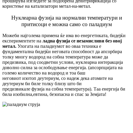
проширува изгледите за подобрена денитрификација со
користење на катализатори метал-на-метал.
Нуклеарна фузија на нормални температури и
притисоци е можна само со паладиум
Можеби најголема примена ќе има во енергетиката, бидејќи
експериментите на
ладна
фузија
се незамисливи без овој
метал
.
Улогата на паладиумот во оваа техника е
фундаментална бидејќи неговата способност да апсорбира
толку многу водород на собна температура може да
предизвика, под соодветни услови, нуклеарна интеракција
доволно силна за ослободување енергија. (апсорпцијата на
големо количество на водород и тоа баш
неговиот изотоп деутериум, со надеж дека атомите на
деутериум би биле толку близу што би
предизвикале фузија на собна температура). Таа енергија би
била изобилна,евтина, безопасна и спас за Земјата!