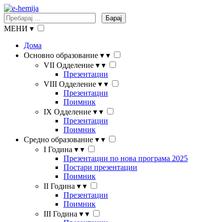
Барај
МЕНИ
▾
Дома
Основно образование
▾
▾
VII Одделение
▾
▾
Презентации
VIII Одделение
▾
▾
Презентации
Поимник
IX Одделение
▾
▾
Презентации
Поимник
Средно образование
▾
▾
I Година
▾
▾
Презентации по нова програма 2025
Постари презентации
Поимник
II Година
▾
▾
Презентации
Поимник
III Година
▾
▾