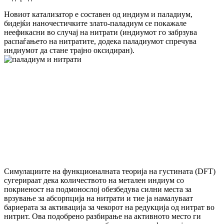
Новиот катализатор е составен од индиум и паладиум,
бидејќи наночестичките злато-паладиум се покажале
неефикасни во случај на нитрати (индиумот го забрзува
распаѓањето на нитратите, додека паладиумот спречува
индиумот да стане трајно оксидиран).
Симулациите на функционалната теорија на густината (DFT)
сугерираат дека количеството на метален индиум со
покриеност на подмонослој обезбедува силни места за
врзување за абсорпција на нитрати и тие ја намалуваат
бариерата за активација за чекорот на редукција од нитрат во
нитрит. Ова подобрено разбирање на активното место ги