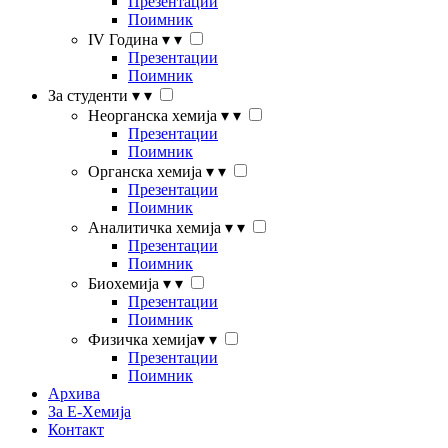
Презентации
Поимник
IV Година
▾
▾
Презентации
Поимник
За студенти
▾
▾
Неорганска хемија
▾
▾
Презентации
Поимник
Органска хемија
▾
▾
Презентации
Поимник
Аналитичка хемија
▾
▾
Презентации
Поимник
Биохемија
▾
▾
Презентации
Поимник
Физичка хемија
▾
▾
Презентации
Поимник
Архива
За Е-Хемија
Контакт