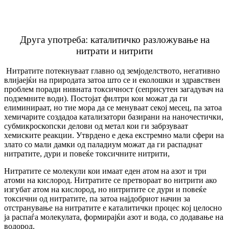
Друга употреба: каталитичко разложување на
нитрати и нитрити
Нитратите потекнуваат главно од земјоделството, негативно
влијаејќи на природата затоа што се и еколошки и здравствен
проблем поради нивната токсичност (сеприсутен загадувач на
подземните води). Постојат филтри кои можат да ги
елиминираат, но тие мора да се менуваат секој месец, па затоа
хемичарите создадоа катализатори базирани на наночестички,
субмикроскопски делови од метал кои ги забрзуваат
хемиските реакции. Утврдено е дека екстремно мали сфери на
злато со мали дамки од паладиум можат да ги распаднат
нитратите, дури и повеќе токсичните нитрити,
Нитратите се молекули кои имаат еден атом на азот и три
атоми на кислород. Нитратите се претвораат во нитрити ако
изгубат атом на кислород, но нитритите се дури и повеќе
токсични од нитратите, па затоа најдобриот начин за
отстранување на нитратите е каталитички процес кој целосно
ја распаѓа молекулата, формирајќи азот и вода, со додавање на
водород.