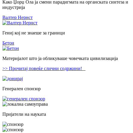
Како Џорџ Ола ја смени парадигмата на органската синтеза и
индустрија
Валтер Нернст
Гениј кој не знаеше за граници
Бетон
Материјалот што ја обликуваше човечката цивилизација
>> Прочитај повеќе слични содржини!
Генерален спонзор
Пријатели на науката