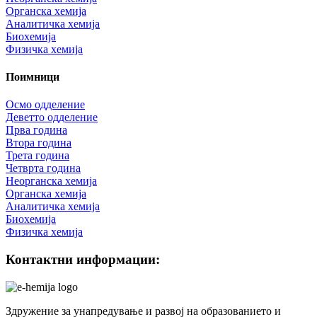
Органска хемија
Аналитичка хемија
Биохемија
Физичка хемија
Поимници
Осмо одделение
Деветто одделение
Прва година
Втора година
Трета година
Четврта година
Неорганска хемија
Органска хемија
Аналитичка хемија
Биохемија
Физичка хемија
Контактни информации:
Здружение за унапредување и развој на образованието и