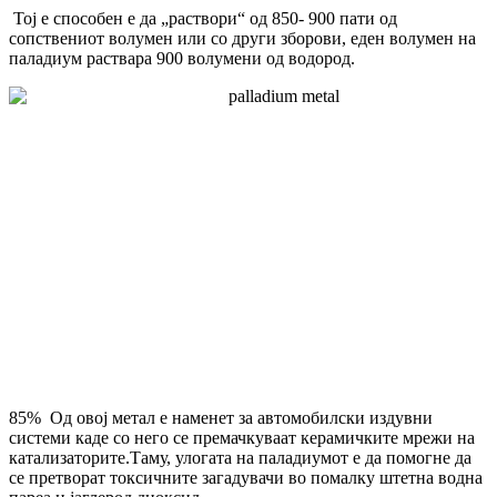
Тој е способен е да „раствори“ од 850- 900 пати од
сопствениот волумен или со други зборови, еден волумен на
паладиум раствара 900 волумени од водород.
85% Oд овој метал е наменет за автомобилски издувни
системи каде со него се премачкуваат керамичките мрежи на
катализаторите.Таму, улогата на паладиумот е да помогне да
се претворат токсичните загадувачи во помалку штетна водна