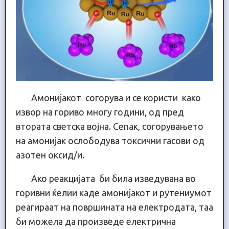
Амонијакот согорува и се користи како
извор на гориво многу години, од пред
втората светска војна. Сепак, согорувањето
на амонијак ослободува токсични гасови од
азотен оксид/и.
Ако реакцијата би била изведувана во
горивни ќелии каде амонијакот и рутениумот
реагираат на површината на електродата, таа
би можела да произведе електрична