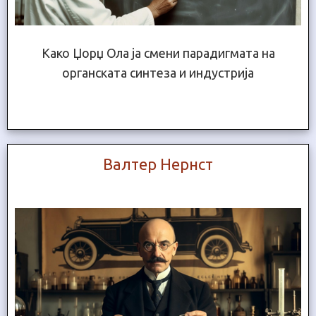
Како Џорџ Ола ја смени парадигмата на
органската синтеза и индустрија
Валтер Нернст