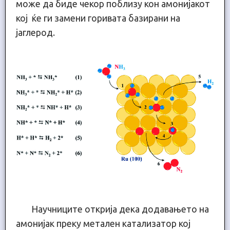
може да биде чекор поблизу кон амонијакот
кој ќе ги замени горивата базирани на
јаглерод.
Научниците открија дека додавањето на
амонијак преку метален катализатор кој