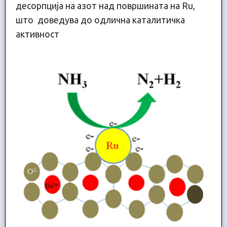
десорпција на азот над површината на Ru,
што доведува до одлична каталитичка
активност