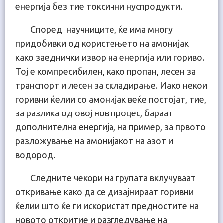
енергија без тие токсични нуспродукти.
Според научниците, ќе има многу
придобивки од користењето на амонијак
како заеднички извор на енергија или гориво.
Тој е компресибилен, како пропан, лесен за
транспорт и лесен за складирање. Иако некои
горивни ќелии со амонијак веќе постојат, тие,
за разлика од овој нов процес, бараат
дополнителна енергија, на пример, за првото
разложување на амонијакот на азот и
водород.
Следните чекори на групата вклучуваат
откривање како да се дизајнираат горивни
ќелии што ќе ги искористат предностите на
новото откритие и разгледување на