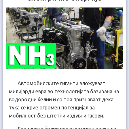
Автомобилските гиганти вложуваат
милијарди евра во технологијата базирана на
водородни ќелии и со тоа признаваат дека
тука се крие огромен потенцијал за
мобилност без штетни издувни гасови.
Гopивнитe ќeлии пpeкy хeмиcкa peaкцијa