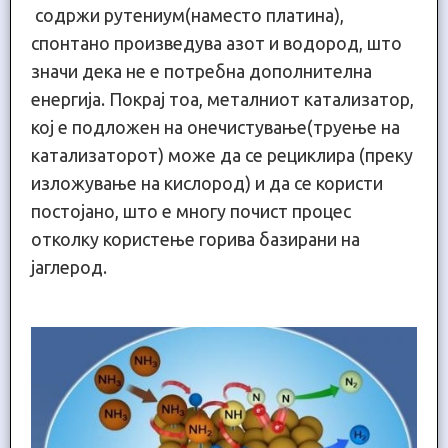
содржи рутениум(наместо платина),
спонтано произведува азот и водород, што
значи дека не е потребна дополнителна
енергија. Покрај тоа, металниот катализатор,
кој е подложен на онечистување(труење на
катализаторот) може да се рециклира (преку
изложување на кислород) и да се користи
постојано, што е многу почист процес
отколку користење горива базирани на
јаглерод.