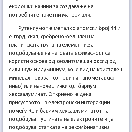
еколошки начини за создавање на
потребните почетни материјали.
Рутениумот е метал со атомски број 44 и
е тврд, скап, сребрено-бел член на
платинската група на елементи.За
подобрување на неговата ефикасност се
користи основа од зеолит(мешан оксид од
силициум и алуминиум, кој е вид на кристален
минерал поврзан со пори на нанометарско
ниво) или наночестички од бариум
хексаалуминат. Откриено е дека
присуството на електронски интеракции
помеѓу Ru и бариум хексаалуминатот ја
подобрува густината на електроните и ја
подобрува стапката на рекомбинативна