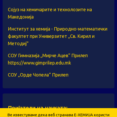
Сојуз на хемичарите и технолозите на
Македонија
Институт за хемија - Природно-математички
факултет при Универзитет „Св. Кирил и
Методиј"
СОУ Гимназија „Мирче Ацев“ Прилеп
https://www.gimprilep.edu.mk
СОУ „Орде Чопела“ Прилеп
Пријатели на науката:
Ве известуваме дека веб странава Е-ХЕМИЈА користи