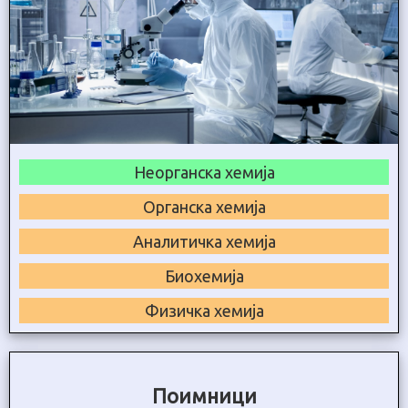
Неорганска хемија
Органска хемија
Аналитичка хемија
Биохемија
Физичка хемија
Поимници