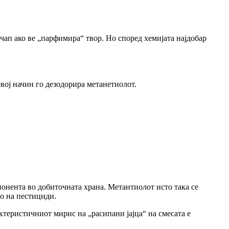
чап ако ве „парфимира“ твор. Но според хемијата најдобар
вој начин го дезодорира метанетиолот.
понента во добиточната храна. Метантиолот исто така се
о на пестициди.
ктеристичниот мирис на „расипани јајца“ на смесата е