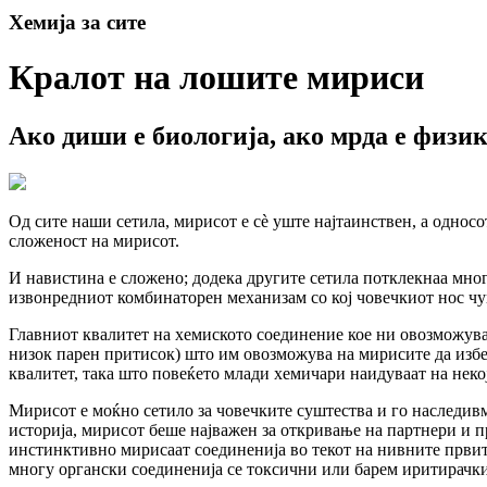
Хемија за сите
Кралот на лошите мириси
Ако диши е биологија, ако мрда е физика
Од сите наши сетила, мирисот е сè уште најтаинствен, а односо
сложеност на мирисот.
И навистина е сложено; додека другите сетила потклекнаа многу
извонредниот комбинаторен механизам со кој човечкиот нос чу
Главниот квалитет на хемиското соединение кое ни овозможува
низок парен притисок) што им овозможува на мирисите да избе
квалитет, така што повеќето млади хемичари наидуваат на неко
Мирисот е моќно сетило за човечките суштества и го наследив
историја, мирисот беше најважен за откривање на партнери и пр
инстинктивно мирисаат соединенија во текот на нивните првите
многу органски соединенија се токсични или барем иритирачки