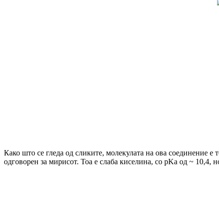
Како што се гледа од сликите, молекулата на ова соединение е 
одговорен за мирисот. Тоа е слаба киселина, со pKa од ~ 10,4, 