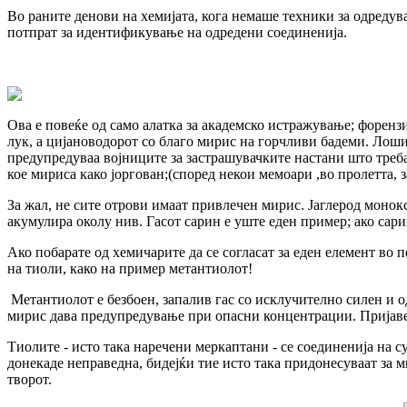
Во раните денови на хемијата, кога немаше техники за одредува
потпрат за идентификување на одредени соединенија.
Ова е повеќе од само алатка за академско истражување; форен
лук, а цијановодорот со благо мирис на горчливи бадеми. Лоши
предупредуваа војниците за застрашувачките настани што треб
кое мириса како јоргован;(според некои мемоари ,во пролетта, 
За жал, не сите отрови имаат привлечен мирис. Јаглерод монокс
акумулира околу нив. Гасот сарин е уште еден пример; ако сари
Ако побарате од хемичарите да се согласат за еден елемент во п
на тиоли, како на пример метантиолот!
Метантиолот е безбоен, запалив гас со исклучително силен и 
мирис дава предупредување при опасни концентрации. Пријавен
Тиолите - исто така наречени меркаптани - се соединенија на 
донекаде неправедна, бидејќи тие исто така придонесуваат за 
творот.