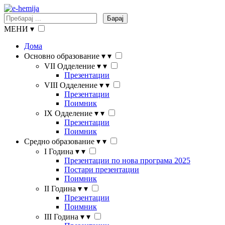
Барај
МЕНИ
▾
Дома
Основно образование
▾
▾
VII Одделение
▾
▾
Презентации
VIII Одделение
▾
▾
Презентации
Поимник
IX Одделение
▾
▾
Презентации
Поимник
Средно образование
▾
▾
I Година
▾
▾
Презентации по нова програма 2025
Постари презентации
Поимник
II Година
▾
▾
Презентации
Поимник
III Година
▾
▾