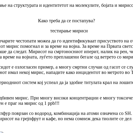
ње на структурата и идентитетот на молекулите, бојата и мирисо
Како треба да се постапува?
зичарите честопати можеа да го идентификуваат присуството на 
от мирис помогнал и за време на војна. За време на Првата свет
аше да следат. Мирисот на смртоносниот иперит, налик на рен, 
за време на војната, луѓето преплашени бегале од ветрето со мир
идот е озлогласен пример, а многу смртни случаи од гасот се слу
нот имал некој мирис, нападите како инцидентот во метрото во Т
ериодниот систем кој успеал да ја здобие титулата крал на лошит
одбивен мирис. При многу високи концентрации е многу токсиче
 е праг на мирис од 1 ppb!!!
сулфур поврзан со водород, комбинација на атоми означена со SH
мирисот на грејпфрут и кафе, но нема сомнеж дека тиолите се дел