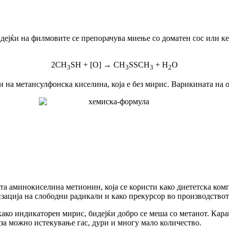
дејќи на филмовите се препорачува миење со доматен сос или ке
2CH
SH + [O] → CH
SSCH
+ H
O
3
3
3
2
на метансулфонска киселина, која е без мирис. Варикината на о
та аминокиселина метионин, која се користи како диететска ком
изација на слободни радикали и како прекурсор во производствот
како индикаторен мирис, бидејќи добро се меша со метанот. Кара
 за можно истекување гас, дури и многу мало количество.