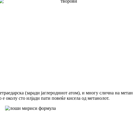
тетраедарска (заради јаглеродниот атом), и многу слична на мета
но е околу сто илјади пати повеќе кисела од метанолот.