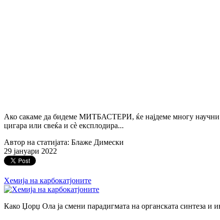
Ако сакаме да бидеме МИТБАСТЕРИ, ќе најдеме многу научни п
цигара или свеќа и сè експлодира...
Автор на статијата: Блаже Димески
29 јануари 2022
Хемија на карбокатјоните
Како Џорџ Ола ја смени парадигмата на органската синтеза и и