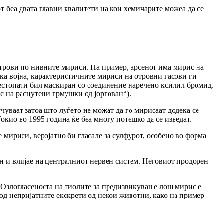
т беа двата главни квалитети на кои хемичарите можеа да се
отрови по нивните мириси. На пример, арсенот има мирис на
ска војна, карактеристичните мириси на отровни гасови ги
честопати бил маскиран со соединение наречено ксилил бромид,
ис на расцутени грмушки од јоргован“).
чуваат затоа што луѓето не можат да го мирисаат додека се
окио во 1995 година ќе беа многу потешко да се изведат.
е мириси, веројатно би гласале за сулфурот, особено во форма
н и влијае на централниот нервен систем. Неговиот продорен
. Озлогласеноста на тиолите за предизвикување лош мирис е
 од непријатните екскрети од некои животни, како на пример