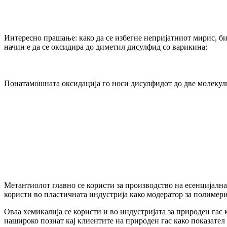
Интересно прашање: како да се избегне непријатниот мирис, би
начин е да се оксидира до диметил дисулфид со варикина:
Понатамошната оксидација го носи дисулфидот до две молекули 
Метантиолот главно се користи за производство на есенцијална
користи во пластичната индустрија како модератор за полимер
Оваа хемикалија се користи и во индустријата за природен гас 
нашироко познат кај клиентите на природен гас како показател