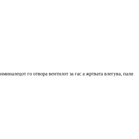
иналецот го отвора вентилот за гас а жртвата влегува, пали