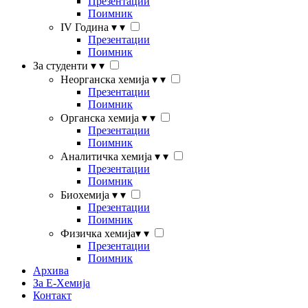
Презентации
Поимник
IV Година
▾
▾
Презентации
Поимник
За студенти
▾
▾
Неорганска хемија
▾
▾
Презентации
Поимник
Органска хемија
▾
▾
Презентации
Поимник
Аналитичка хемија
▾
▾
Презентации
Поимник
Биохемија
▾
▾
Презентации
Поимник
Физичка хемија
▾
▾
Презентации
Поимник
Архива
За Е-Хемија
Контакт