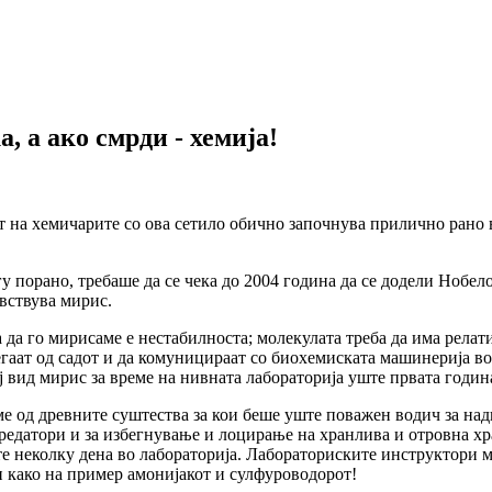
, а ако смрди - хемија!
т на хемичарите со ова сетило обично започнува прилично рано в
 порано, требаше да се чека до 2004 година да се додели Нобело
вствува мирис.
 да го мирисаме е нестабилноста; молекулата треба да има рела
гаат од садот и да комуницираат со биохемиската машинерија во
ј вид мирис за време на нивната лабораторија уште првата годин
ме од древните суштества за кои беше уште поважен водич за на
едатори и за избегнување и лоцирање на хранлива и отровна хран
 неколку дена во лабораторија. Лабораториските инструктори мор
 како на пример амонијакот и сулфуроводорот!