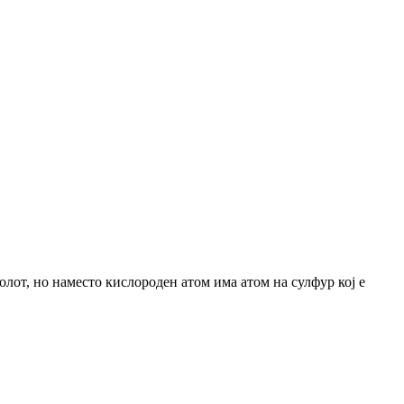
нолот, но наместо кислороден атом има атом на сулфур кој е