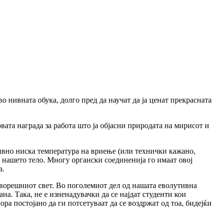
о нивната обука, долго пред да научат да ја ценат прекрасната
вата награда за работа што ја објасни природата на мирисот и
тивно ниска температура на вриење (или технички кажано,
 нашето тело. Многу органски соединенија го имаат овој
а.
дворешниот свет. Во поголемиот дел од нашата еволутивна
а. Така, не е изненадувачки да се најдат студенти кои
а постојано да ги потсетуваат да се воздржат од тоа, бидејќи