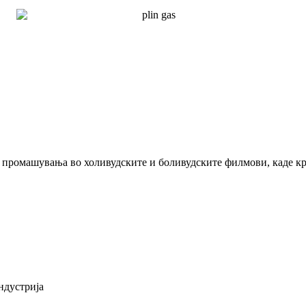
ромашувања во холивудските и боливудските филмови, каде крим
ндустрија