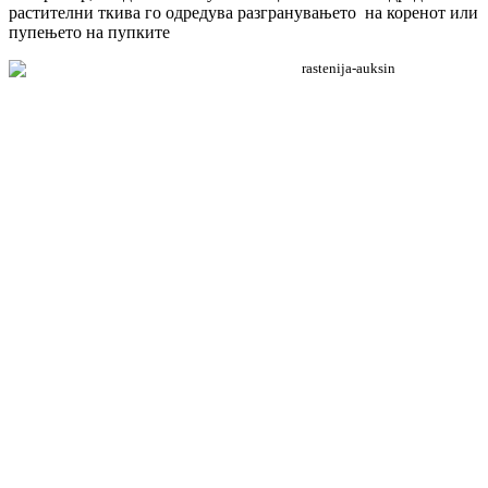
растителни ткива го одредува разгранувањето на коренот или
пупењето на пупките