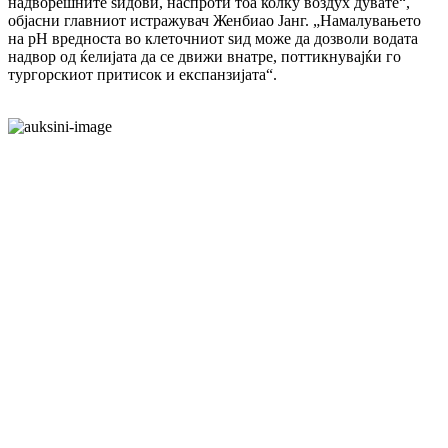
надворешните ѕидови, наспроти тоа колку воздух дувате“,
објасни главниот истражувач Женбиао Јанг. „Намалувањето
на pH вредноста во клеточниот ѕид може да дозволи водата
надвор од ќелијата да се движи внатре, поттикнувајќи го
тургорскиот притисок и експанзијата“.