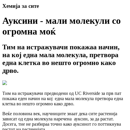
Хемија за сите
Ауксини - мали молекули со
огромна моќ
Тим на истражувачи покажаа начин,
на кој една мала молекула, претвора
една клетка во нешто огромно како
дрво.
Тим на истражувачи предводени од UC Riverside за прв пат
покажа еден начин на кој една мала молекула претвора една
клетка во нешто огромно како дрво.
Веќе половина век, научниците знаат дека сите растенија
зависат од една молекула наречена ауксин, за да растат.
Досега, тие не разбираа точно како ауксинот го поттикнува
растот на растенијата.