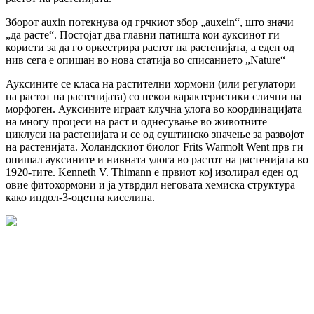
Зборот auxin потекнува од грчкиот збор „auxein“, што значи
„да расте“. Постојат два главни патишта кои ауксинот ги
користи за да го оркестрира растот на растенијата, а еден од
нив сега е опишан во нова статија во списанието „Nature“
Ауксините се класа на растителни хормони (или регулатори
на растот на растенијата) со некои карактеристики слични на
морфоген. Ауксините играат клучна улога во координацијата
на многу процеси на раст и однесување во животните
циклуси на растенијата и се од суштинско значење за развојот
на растенијата. Холандскиот биолог Frits Warmolt Went прв ги
опишал ауксините и нивната улога во растот на растенијата во
1920-тите. Kenneth V. Thimann е првиот кој изолирал еден од
овие фитохормони и ја утврдил неговата хемиска структура
како индол-3-оцетна киселина.