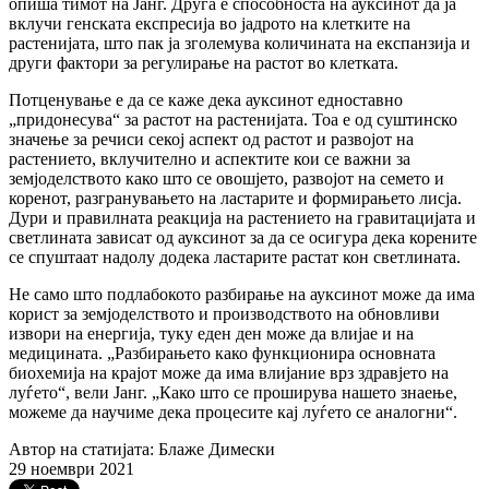
опиша тимот на Јанг. Друга е способноста на ауксинот да ја
вклучи генската експресија во јадрото на клетките на
растенијата, што пак ја зголемува количината на експанзија и
други фактори за регулирање на растот во клетката.
Потценување е да се каже дека ауксинот едноставно
„придонесува“ за растот на растенијата. Тоа е од суштинско
значење за речиси секој аспект од растот и развојот на
растението, вклучително и аспектите кои се важни за
земјоделството како што се овошјето, развојот на семето и
коренот, разгранувањето на ластарите и формирањето лисја.
Дури и правилната реакција на растението на гравитацијата и
светлината зависат од ауксинот за да се осигура дека корените
се спуштаат надолу додека ластарите растат кон светлината.
Не само што подлабокото разбирање на ауксинот може да има
корист за земјоделството и производството на обновливи
извори на енергија, туку еден ден може да влијае и на
медицината. „Разбирањето како функционира основната
биохемија на крајот може да има влијание врз здравјето на
луѓето“, вели Јанг. „Како што се проширува нашето знаење,
можеме да научиме дека процесите кај луѓето се аналогни“.
Автор на статијата: Блаже Димески
29 ноември 2021