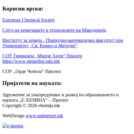
Корисни врски:
European Chemical Society
Сојуз на хемичарите и технолозите на Македонија
Институт за хемија - Природно-математички факултет при
Универзитет „Св. Кирил и Методиј"
СОУ Гимназија „Мирче Ацев“ Прилеп
https://www.gimprilep.edu.mk
СОУ „Орде Чопела“ Прилеп
Пријатели на науката:
Здружение за унапредување и развој на образованието и
науката „Е-ХЕМИЈА“ – Прилеп
Copyright © 2026 ehemija.mk
WebDesign
www.nainternet.mk