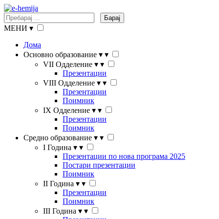
Барај
МЕНИ
▾
Дома
Основно образование
▾
▾
VII Одделение
▾
▾
Презентации
VIII Одделение
▾
▾
Презентации
Поимник
IX Одделение
▾
▾
Презентации
Поимник
Средно образование
▾
▾
I Година
▾
▾
Презентации по нова програма 2025
Постари презентации
Поимник
II Година
▾
▾
Презентации
Поимник
III Година
▾
▾