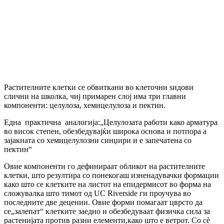
Растителните клетки се обвиткани во клеточни ѕидови
слични на школка, чиј примарен слој има три главни
компоненти: целулоза, хемицелулоза и пектин.
Една практична аналогија:„Целулозата работи како арматура
во висок степен, обезбедувајќи широка основа и потпора а
зајакната со хемицелулозни синџири и е запечатена со
пектин“
Овие компоненти го дефинираат обликот на растителните
клетки, што резултира со понекогаш изненадувачки формации
како што се клетките на листот на епидермисот во форма на
сложувалка што тимот од UC Riverside ги проучува во
последните две децении. Овие форми помагаат цврсто да
се„залепат“ клетките заедно и обезбедуваат физичка сила за
растенијата против разни елементи,како што е ветрот. Со сè