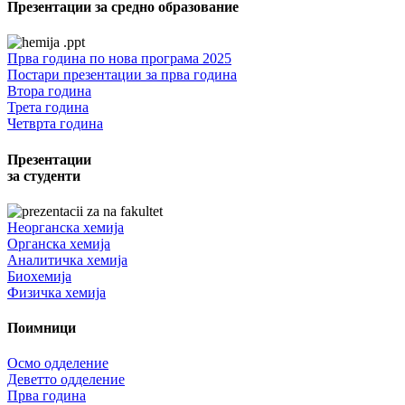
Презентации за средно образование
Прва година по нова програма 2025
Постари презентации за прва година
Втора година
Трета година
Четврта година
Презентации
за студенти
Неорганска хемија
Органска хемија
Аналитичка хемија
Биохемија
Физичка хемија
Поимници
Осмо одделение
Деветто одделение
Прва година