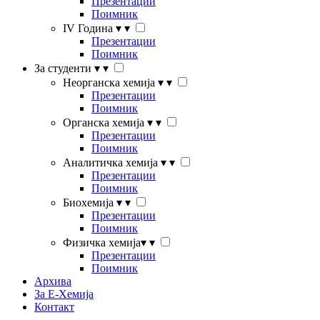
Презентации
Поимник
IV Година
▾
▾
Презентации
Поимник
За студенти
▾
▾
Неорганска хемија
▾
▾
Презентации
Поимник
Органска хемија
▾
▾
Презентации
Поимник
Аналитичка хемија
▾
▾
Презентации
Поимник
Биохемија
▾
▾
Презентации
Поимник
Физичка хемија
▾
▾
Презентации
Поимник
Архива
За Е-Хемија
Контакт