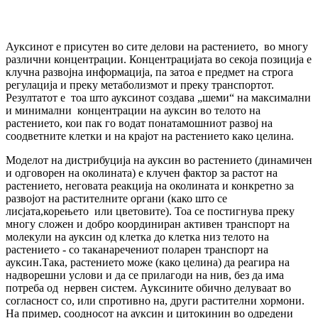
Ауксинот е присутен во сите делови на растението, во многу
различни концентрации. Концентрацијата во секоја позиција е
клучна развојна информација, па затоа е предмет на строга
регулација и преку метаболизмот и преку транспортот.
Резултатот е тоа што ауксинот создава „шеми“ на максимални
и минимални концентрации на ауксин во телото на
растението, кои пак го водат понатамошниот развој на
соодветните клетки и на крајот на растението како целина.
Моделот на дистрибуција на ауксин во растението (динамичен
и одговорен на околината) е клучен фактор за растот на
растението, неговата реакција на околината и конкретно за
развојот на растителните органи (како што се
лисјата,корењето или цветовите). Тоа се постигнува преку
многу сложен и добро координиран активен транспорт на
молекули на ауксин од клетка до клетка низ телото на
растението - со таканаречениот поларен транспорт на
ауксин.Така, растението може (како целина) да реагира на
надворешни услови и да се прилагоди на нив, без да има
потреба од нервен систем. Ауксините обично делуваат во
согласност со, или спротивно на, други растителни хормони.
На пример, соодносот на ауксин и цитокинин во одредени