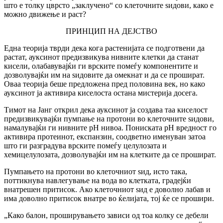
што е толку цврсто „заклучено“ со клеточните ѕидови, како е
можно движење и раст?
ПРИНЦИП НА ДЕЈСТВО
Една теорија тврди дека кога растенијата се подготвени да
растат, ауксинот предизвикува нивните клетки да станат
кисели, олабавувајќи ги врските помеѓу компонентите и
дозволувајќи им на ѕидовите да омекнат и да се прошират.
Оваа теорија беше предложена пред половина век, но како
ауксинот ја активира киселоста остана мистерија досега.
Тимот на Јанг открил дека ауксинот ја создава таа киселост
предизвикувајќи пумпање на протони во клеточните ѕидови,
намалувајќи ги нивните pH нивоа. Пониската pH вредност го
активира протеинот, експанзин, соодветно именуван затоа
што ги разградува врските помеѓу целулозата и
хемицелулозата, дозволувајќи им на клетките да се прошират.
Пумпањето на протони во клеточниот ѕид, исто така,
поттикнува навлегување на вода во клетката, градејќи
внатрешен притисок. Ако клеточниот ѕид е доволно лабав и
има доволно притисок внатре во ќелијата, тој ќе се прошири.
„Како балон, проширувањето зависи од тоа колку се дебели