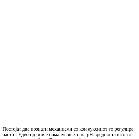
Постојат два познати механизми со кои ауксинот го регулира
растот. Еден од нив е намалувањето на pH вредноста што го